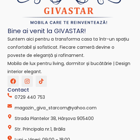
Bine ai venit la GIVASTAR!
Suntem aici pentru a transforma casa ta într-un spațiu
confortabil și sofisticat. Fiecare cameră devine o
poveste de eleganță și rafinament.
Mobila de lux pentru living, dormitor și bucătărie | Design
interior elegant.
F
I
T
a
n
i
c
s
k
Contact
e
t
t
0729 440 753
b
a
o
o
g
k
magazin_giva_starcom@yahoo.com
o
r
-
k
a
s
Strada Plantelor 38, Hârșova 905400
m
v
g
Str. Principala nr.1, Brăila
r
e
Luni - Vineri: 09:00 - 18:00