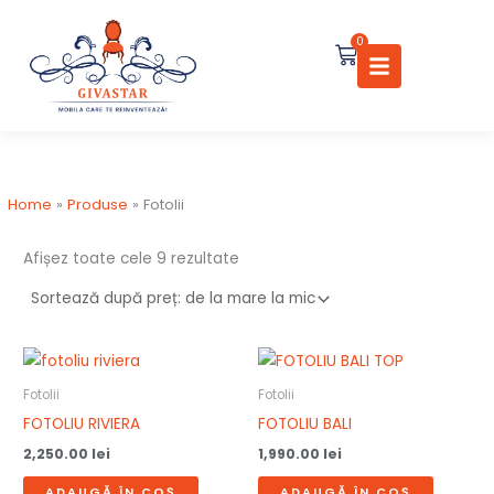
Sortat
Skip
după
preț:
to
0
de
Cart
la
content
mare
la
mic
Home
Produse
Fotolii
Afișez toate cele 9 rezultate
Fotolii
Fotolii
FOTOLIU RIVIERA
FOTOLIU BALI
2,250.00
lei
1,990.00
lei
ADAUGĂ ÎN COȘ
ADAUGĂ ÎN COȘ