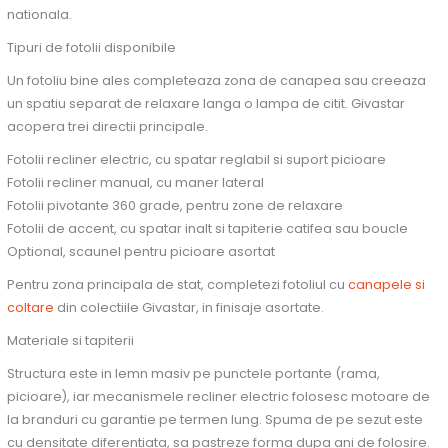
nationala.
Tipuri de fotolii disponibile
Un fotoliu bine ales completeaza zona de canapea sau creeaza
un spatiu separat de relaxare langa o lampa de citit. Givastar
acopera trei directii principale.
Fotolii recliner electric, cu spatar reglabil si suport picioare
Fotolii recliner manual, cu maner lateral
Fotolii pivotante 360 grade, pentru zone de relaxare
Fotolii de accent, cu spatar inalt si tapiterie catifea sau boucle
Optional, scaunel pentru picioare asortat
Pentru zona principala de stat, completezi fotoliul cu
canapele si
coltare
din colectiile Givastar, in finisaje asortate.
Materiale si tapiterii
Structura este in lemn masiv pe punctele portante (rama,
picioare), iar mecanismele recliner electric folosesc motoare de
la branduri cu garantie pe termen lung. Spuma de pe sezut este
cu densitate diferentiata, sa pastreze forma dupa ani de folosire.