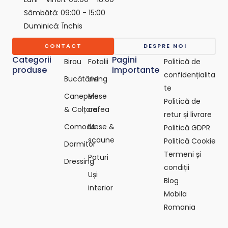
p
Sâmbătă: 09:00 - 15:00
o
Duminică: Închis
-
c
o
CONTACT
DESPRE NOI
m
Categorii
Pagini
Birou
Fotolii
Politică de
produse
importante
confidențialita
Bucătărie
Living
te
Canepele
Mese
Politică de
& Colțare
cafea
retur și livrare
Comode
Mese &
Politică GDPR
scaune
Politică Cookie
Dormitor
Termeni și
Paturi
Dressing
condiții
Uși
Blog
interior
Mobila
Romania