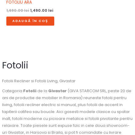
FOTOLIU ARA
1,690.00
lei
1,490.00
lei
ADAUGĂ ÎN COȘ
Fotolii
Fotolii Recliner si Fotolii Living, Givastar
Categoria
Fotolii
de la
Givastar
(GIVA STARCOM SRL, peste 20 de
ani de productie de mobilier in Romania) reuneste fotolii pentru
living, fotolii recliner electric si manual, plus fotolii de accent in
tapiterii catifea sau boucle. Aici gasesti modele clasice cu spatar
inalt, fotolii moderne cu picioare metalice si fotolii pivotante pentru
relaxare. Toate piesele sunt expuse fizic in cele doua showroom-
uri Givastar, in Harsova si Braila, si pot fi comandate cu livrare