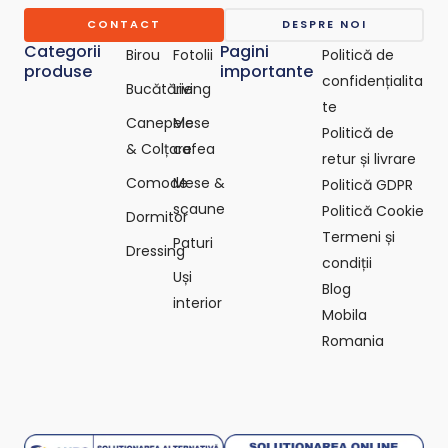
c
o
CONTACT
DESPRE NOI
m
Categorii
Pagini
Birou
Fotolii
Politică de
produse
importante
confidențialita
Bucătărie
Living
te
Canepele
Mese
Politică de
& Colțare
cafea
retur și livrare
Comode
Mese &
Politică GDPR
scaune
Politică Cookie
Dormitor
Termeni și
Paturi
Dressing
condiții
Uși
Blog
interior
Mobila
Romania