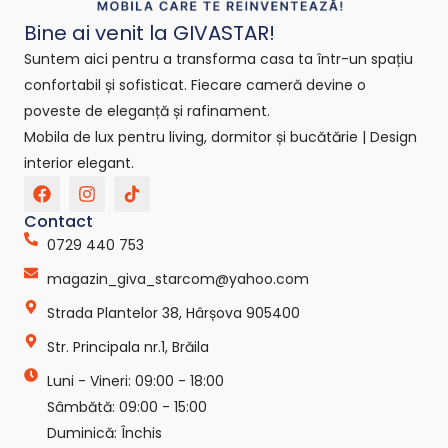
Bine ai venit la GIVASTAR!
Suntem aici pentru a transforma casa ta într-un spațiu
confortabil și sofisticat. Fiecare cameră devine o
poveste de eleganță și rafinament.
Mobila de lux pentru living, dormitor și bucătărie | Design
interior elegant.
F
I
T
a
n
i
c
s
k
Contact
e
t
t
0729 440 753
b
a
o
o
g
k
magazin_giva_starcom@yahoo.com
o
r
-
k
a
s
Strada Plantelor 38, Hârșova 905400
m
v
g
Str. Principala nr.1, Brăila
r
e
Luni - Vineri: 09:00 - 18:00
p
Sâmbătă: 09:00 - 15:00
o
Duminică: Închis
-