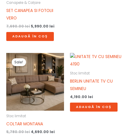
Canapele & Colțare
SET CANAPEA SI FOTOLII
VERO
7,690.00
lei
5,990.00
lei
ADAUGĂ ÎN COȘ
Prețul
Prețul
inițial
curent
Sale!
a
este:
fost:
4,690.00 lei.
Stoc limitat
5,780.00 lei.
BERLIN UNITATE TV CU
SEMINEU
4,190.00
lei
ADAUGĂ ÎN COȘ
Stoc limitat
COLTAR MONTANA
5,780.00
lei
4,690.00
lei