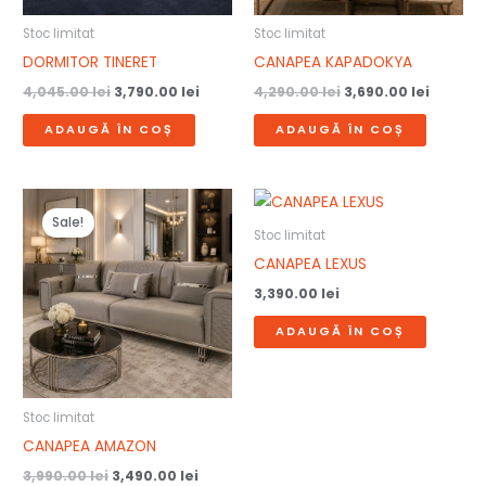
Stoc limitat
Stoc limitat
DORMITOR TINERET
CANAPEA KAPADOKYA
4,045.00
lei
3,790.00
lei
4,290.00
lei
3,690.00
lei
ADAUGĂ ÎN COȘ
ADAUGĂ ÎN COȘ
Prețul
Prețul
inițial
curent
Sale!
a
este:
Stoc limitat
fost:
3,490.00 lei.
CANAPEA LEXUS
3,990.00 lei.
3,390.00
lei
ADAUGĂ ÎN COȘ
Stoc limitat
CANAPEA AMAZON
3,990.00
lei
3,490.00
lei