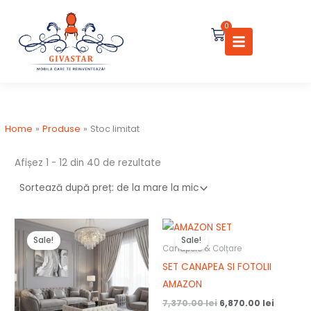
Sortat
Skip
după
preț:
to
0
de
Cart
la
content
mare
la
mic
Home
Produse
Stoc limitat
Afișez 1 - 12 din 40 de rezultate
Prețul
Prețul
Prețul
Prețul
inițial
curent
inițial
curent
Sale!
Sale!
a
este:
a
este:
Canapele & Colțare
fost:
7,170.00 lei.
fost:
6,870.00
SET CANAPEA SI FOTOLII
7,370.00 lei.
7,370.00 lei.
AMAZON
7,370.00
lei
6,870.00
lei