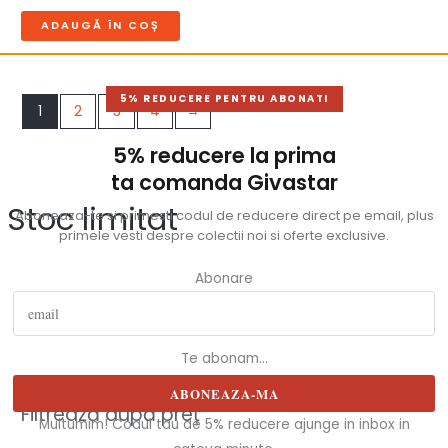
ADAUGĂ ÎN COȘ
5% REDUCERE PENTRU ABONATI
1
2
3
4
→
5% reducere la prima
ta comanda Givastar
Stoc limitat
Aboneaza-te si primesti codul de reducere direct pe email, plus
primele vesti despre colectii noi si oferte exclusive.
Abonare
Te abonam...
ABONEAZA-MA
Filtrează după preț
Multumim! Codul tau de 5% reducere ajunge in inbox in