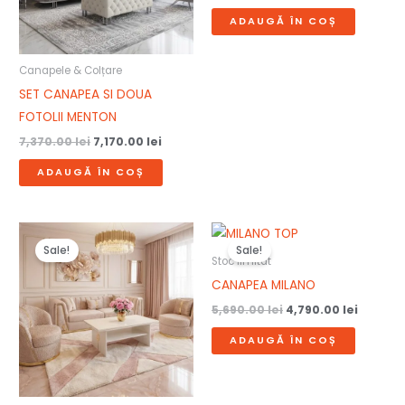
ADAUGĂ ÎN COȘ
Canapele & Colțare
SET CANAPEA SI DOUA
FOTOLII MENTON
7,370.00
lei
7,170.00
lei
ADAUGĂ ÎN COȘ
Prețul
Prețul
Prețul
Prețul
inițial
curent
inițial
curent
Sale!
Sale!
a
este:
a
este:
Stoc limitat
fost:
5,990.00 lei.
fost:
4,790.00
CANAPEA MILANO
7,690.00 lei.
5,690.00 lei.
5,690.00
lei
4,790.00
lei
ADAUGĂ ÎN COȘ