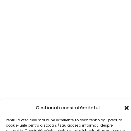
Gestionați consimțământul
Pentru a oferi cele mai bune experiențe, folosim tehnologii precum
cookie-urile pentru a stoca și/sau accesa informații despre
dispozitiv. Consimțământul pentru aceste tehnologii ne va permite