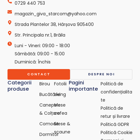
b
a
o
0729 440 753
o
g
k
o
r
-
magazin_giva_starcom@yahoo.com
k
a
s
Strada Plantelor 38, Hârșova 905400
m
v
g
Str. Principala nr.1, Brăila
r
e
Luni - Vineri: 09:00 - 18:00
p
o
Sâmbătă: 09:00 - 15:00
-
Duminică: Închis
c
o
CONTACT
DESPRE NOI
m
Categorii
Pagini
Birou
Fotolii
Politică de
produse
importante
confidențialita
Bucătărie
Living
te
Canepele
Mese
Politică de
& Colțare
cafea
retur și livrare
Comode
Mese &
Politică GDPR
scaune
Politică Cookie
Dormitor