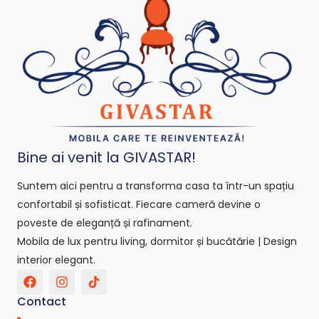
Bine ai venit la GIVASTAR!
Suntem aici pentru a transforma casa ta într-un spațiu
confortabil și sofisticat. Fiecare cameră devine o
poveste de eleganță și rafinament.
Mobila de lux pentru living, dormitor și bucătărie | Design
interior elegant.
F
I
T
a
n
i
c
s
k
Contact
e
t
t