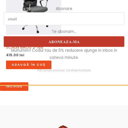
Abonare
Te abonam...
Birou
ABONEAZA-MA
SCAUN BIROU S-188
Multumim! Codul tau de 5% reducere ajunge in inbox in
415.00
lei
cateva minute.
ADAUGĂ ÎN COȘ
Poti anula oricand.
Confidentialitate
INCHIDE