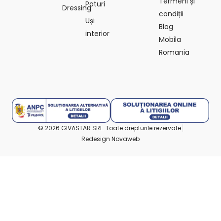
Termeni și
Paturi
Dressing
condiții
Uși
Blog
interior
Mobila
Romania
© 2026 GIVASTAR SRL. Toate drepturile rezervate.
Redesign Novaweb