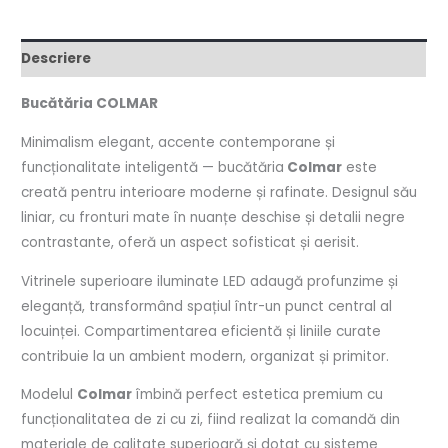
Descriere
Bucătăria COLMAR
Minimalism elegant, accente contemporane și
funcționalitate inteligentă — bucătăria
Colmar
este
creată pentru interioare moderne și rafinate. Designul său
liniar, cu fronturi mate în nuanțe deschise și detalii negre
contrastante, oferă un aspect sofisticat și aerisit.
Vitrinele superioare iluminate LED adaugă profunzime și
eleganță, transformând spațiul într-un punct central al
locuinței. Compartimentarea eficientă și liniile curate
contribuie la un ambient modern, organizat și primitor.
Modelul
Colmar
îmbină perfect estetica premium cu
funcționalitatea de zi cu zi, fiind realizat la comandă din
materiale de calitate superioară și dotat cu sisteme