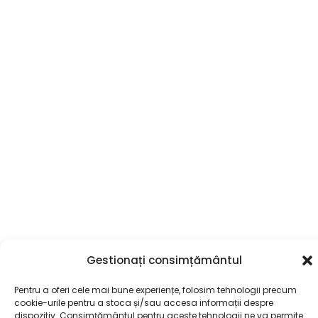
Gestionați consimțământul
Pentru a oferi cele mai bune experiențe, folosim tehnologii precum
cookie-urile pentru a stoca și/sau accesa informații despre
dispozitiv. Consimțământul pentru aceste tehnologii ne va permite