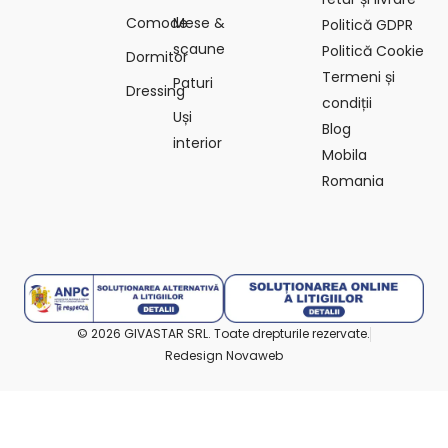
Comode
Mese &
Politică GDPR
scaune
Politică Cookie
Dormitor
Termeni și
Paturi
Dressing
condiții
Uși
Blog
interior
Mobila
Romania
© 2026 GIVASTAR SRL. Toate drepturile rezervate.
Redesign Novaweb