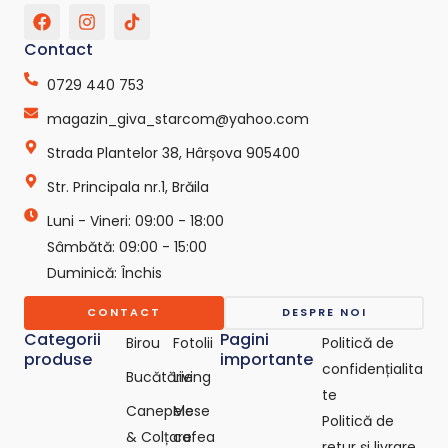
F
I
T
a
n
i
c
s
k
Contact
e
t
t
b
a
o
0729 440 753
o
g
k
o
r
-
magazin_giva_starcom@yahoo.com
k
a
s
Strada Plantelor 38, Hârșova 905400
m
v
g
Str. Principala nr.1, Brăila
r
e
Luni - Vineri: 09:00 - 18:00
p
o
Sâmbătă: 09:00 - 15:00
-
Duminică: Închis
c
o
CONTACT
DESPRE NOI
m
Categorii
Pagini
Birou
Fotolii
Politică de
produse
importante
confidențialita
Bucătărie
Living
te
Canepele
Mese
Politică de
& Colțare
cafea
retur și livrare