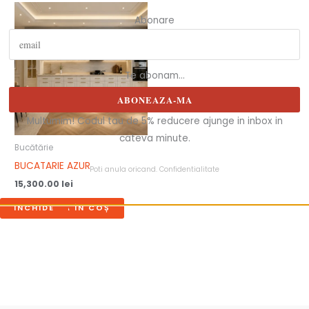
Abonare
Te abonam...
ABONEAZA-MA
Multumim! Codul tau de 5% reducere ajunge in inbox in
cateva minute.
Bucătărie
BUCATARIE AZUR
Poti anula oricand.
Confidentialitate
15,300.00
lei
INCHIDE
ADAUGĂ ÎN COȘ