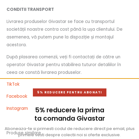
CONDITII TRANSPORT
Livrarea produselor Givastar se face cu transportul
societății noastre contra cost până la ușa clientului. De
asemenea, vă putem pune la dispoziție și montajul
acestora.
După plasarea comenzii, veți fi contactați de către un
operator Givastar pentru stabilirea tuturor detaliilor în
ceea ce constă livrarea produselor.
TikTok
5% REDUCERE PENTRU ABONATI
Facebook
Instagram
5% reducere la prima
ta comanda Givastar
Aboneaza-te si primesti codul de reducere direct pe email, plus
Produse similare
primele vesti despre colectii noi si oferte exclusive.