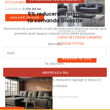
FOTOLII MENTON
7,370.00
lei
7,170.00
lei
5% reducere la prima
ADAUGĂ ÎN COȘ
ta comanda Givastar
Aboneaza-te si primesti codul de reducere direct pe email, plus
Canapele & Colțare
primele vesti despre colectii noi si oferte exclusive.
LUSSO SET DOUA CANAPELE
SI DOUA FOTOLII
Abonare
11,360.00
lei
ADAUGĂ ÎN COȘ
Te abonam...
ABONEAZA-MA
Multumim! Codul tau de 5% reducere ajunge in inbox in
cateva minute.
Poti anula oricand.
Confidentialitate