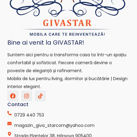
Bine ai venit la GIVASTAR!
Suntem aici pentru a transforma casa ta într-un spațiu
confortabil și sofisticat. Fiecare cameră devine o
poveste de eleganță și rafinament.
Mobila de lux pentru living, dormitor și bucătărie | Design
interior elegant.
F
I
T
a
n
i
c
s
k
Contact
e
t
t
b
a
o
0729 440 753
o
g
k
o
r
-
magazin_giva_starcom@yahoo.com
k
a
s
Strada Plantelor 38, Hârșova 905400
m
v