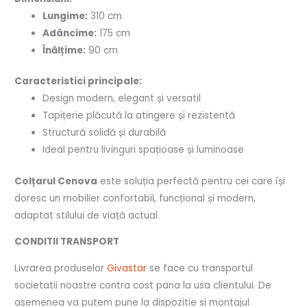
Lungime:
310 cm
Adâncime:
175 cm
Înălțime:
90 cm
Caracteristici principale:
Design modern, elegant și versatil
Tapițerie plăcută la atingere și rezistentă
Structură solidă și durabilă
Ideal pentru livinguri spațioase și luminoase
Colțarul Cenova
este soluția perfectă pentru cei care își
doresc un mobilier confortabil, funcțional și modern,
adaptat stilului de viață actual.
CONDITII TRANSPORT
Livrarea produselor
Givastar
se face cu transportul
societatii noastre contra cost pana la usa clientului. De
asemenea va putem pune la dispozitie si montajul