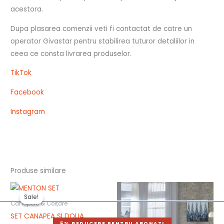
acestora.
Dupa plasarea comenzii veti fi contactat de catre un
operator Givastar pentru stabilirea tuturor detaliilor in
ceea ce consta livrarea produselor.
TikTok
Facebook
Instagram
Produse similare
Prețul
Prețul
inițial
curent
Sale!
Sale!
a
este:
Canapele & Colțare
fost:
7,170.00 lei.
SET CANAPEA SI DOUA
7,370.00 lei.
5% REDUCERE PENTRU ABONATI