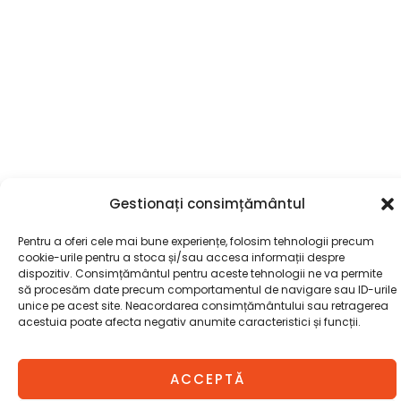
Gestionați consimțământul
Pentru a oferi cele mai bune experiențe, folosim tehnologii precum
cookie-urile pentru a stoca și/sau accesa informații despre
dispozitiv. Consimțământul pentru aceste tehnologii ne va permite
să procesăm date precum comportamentul de navigare sau ID-urile
unice pe acest site. Neacordarea consimțământului sau retragerea
acestuia poate afecta negativ anumite caracteristici și funcții.
Cantitate
Availability:
1 în stoc
COLTAR
ADAUGĂ ÎN COȘ
FIX
ACCEPTĂ
CENOVA