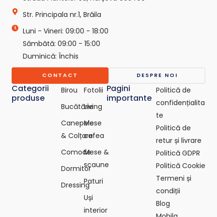
g
Str. Principala nr.1, Brăila
r
e
Luni - Vineri: 09:00 - 18:00
p
o
Sâmbătă: 09:00 - 15:00
-
Duminică: Închis
c
o
CONTACT
DESPRE NOI
m
Categorii
Pagini
Birou
Fotolii
Politică de
produse
importante
confidențialita
Bucătărie
Living
te
Canepele
Mese
Politică de
& Colțare
cafea
retur și livrare
Comode
Mese &
Politică GDPR
scaune
Politică Cookie
Dormitor
Termeni și
Paturi
Dressing
condiții
Uși
Blog
interior
Mobila