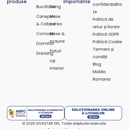
produse
importante
confidențialita
Bucătărie
Living
te
Canepele
Mese
Politică de
& Colțare
cafea
retur și livrare
Comode
Mese &
Politică GDPR
scaune
Politică Cookie
Dormitor
Termeni și
Paturi
Dressing
condiții
Uși
Blog
interior
Mobila
Romania
© 2026 GIVASTAR SRL. Toate drepturile rezervate.