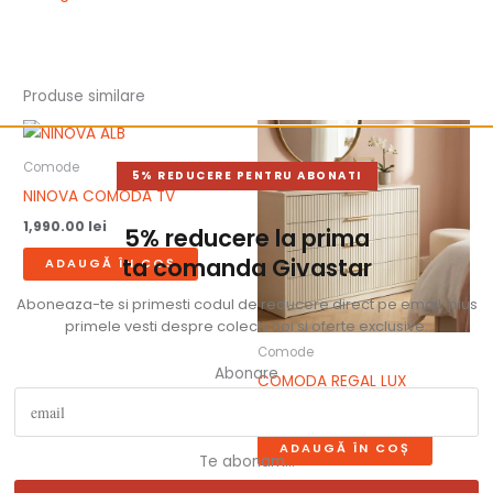
Produse similare
Comode
5% REDUCERE PENTRU ABONATI
NINOVA COMODA TV
1,990.00
lei
5% reducere la prima
ta comanda Givastar
ADAUGĂ ÎN COȘ
Aboneaza-te si primesti codul de reducere direct pe email, plus
primele vesti despre colectii noi si oferte exclusive.
Comode
Abonare
COMODA REGAL LUX
1,490.00
lei
ADAUGĂ ÎN COȘ
Te abonam...