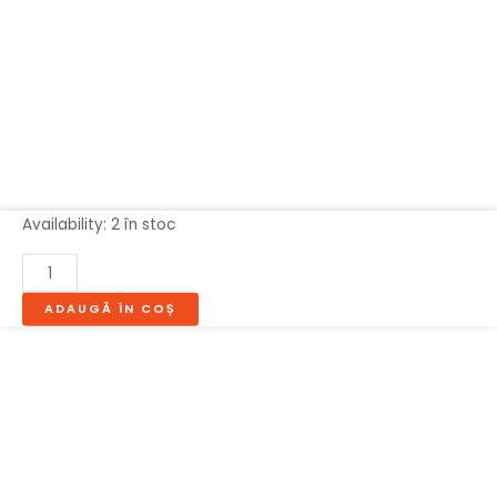
Cantitate
Availability:
2 în stoc
COMODA
1-
3-
ADAUGĂ ÎN COȘ
1