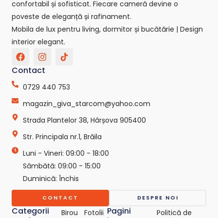
confortabil și sofisticat. Fiecare cameră devine o
poveste de eleganță și rafinament.
Mobila de lux pentru living, dormitor și bucătărie | Design
interior elegant.
F
I
T
a
n
i
c
s
k
Contact
e
t
t
b
a
o
0729 440 753
o
g
k
o
r
-
magazin_giva_starcom@yahoo.com
k
a
s
Strada Plantelor 38, Hârșova 905400
m
v
g
Str. Principala nr.1, Brăila
r
e
Luni - Vineri: 09:00 - 18:00
p
o
Sâmbătă: 09:00 - 15:00
-
Duminică: Închis
c
o
CONTACT
DESPRE NOI
m
Categorii
Pagini
Birou
Fotolii
Politică de