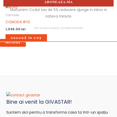
ABONEAZA-MA
Multumim! Codul tau de 5% reducere ajunge in inbox in
Comode
cateva minute.
COMODA IRYS
Poti anula oricand.
Confidentialitate
1,045.00
lei
ADAUGĂ ÎN COȘ
INCHIDE
Bine ai venit la GIVASTAR!
Suntem aici pentru a transforma casa ta într-un spațiu