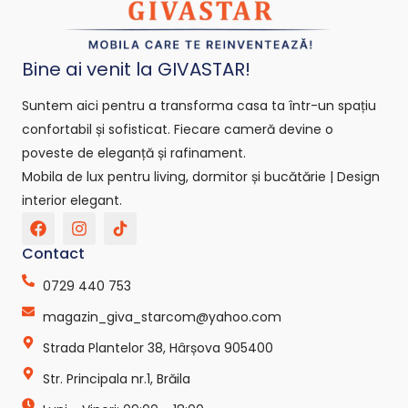
Bine ai venit la GIVASTAR!
Suntem aici pentru a transforma casa ta într-un spațiu
confortabil și sofisticat. Fiecare cameră devine o
poveste de eleganță și rafinament.
Mobila de lux pentru living, dormitor și bucătărie | Design
interior elegant.
F
I
T
a
n
i
c
s
k
Contact
e
t
t
b
a
o
0729 440 753
o
g
k
o
r
-
magazin_giva_starcom@yahoo.com
k
a
s
Strada Plantelor 38, Hârșova 905400
m
v
g
Str. Principala nr.1, Brăila
r
e