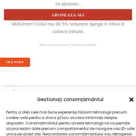
Te abonam...
ABONEAZA-MA
Multumim! Codul tau de 5% reducere ajunge in inbox in
cateva minute.
Poti anula oricand.
Confidentialitate
INCHIDE
Cantitate
COMODA
Gestionați consimțământul
ADAUGĂ ÎN COȘ
TULUM
Pentru a oferi cele mai bune experiențe, folosim tehnologii precum
cookie-urile pentru a stoca și/sau accesa informații despre
dispozitiv. Consimțământul pentru aceste tehnologii ne va permite
să procesăm date precum comportamentul de navigare sau ID-urile
unice pe acest site. Neacordarea consimțământului sau retragerea