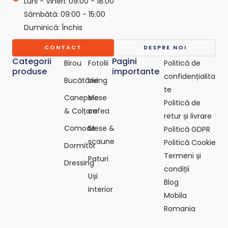
Luni - Vineri: 09:00 - 18:00
p
o
Sâmbătă: 09:00 - 15:00
-
Duminică: Închis
c
o
CONTACT
DESPRE NOI
m
Categorii
Pagini
Birou
Fotolii
Politică de
produse
importante
confidențialita
Bucătărie
Living
te
Canepele
Mese
Politică de
& Colțare
cafea
retur și livrare
Comode
Mese &
Politică GDPR
scaune
Politică Cookie
Dormitor
Termeni și
Paturi
Dressing
condiții
Uși
Blog
interior
Mobila
Romania