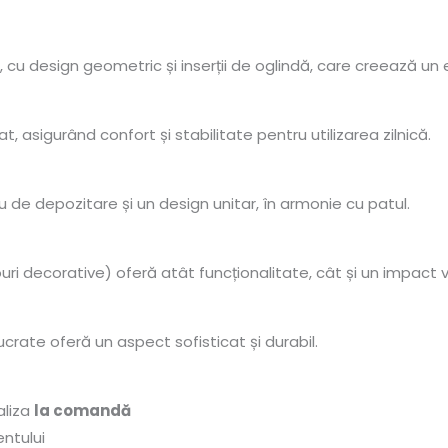
cu design geometric și inserții de oglindă, care creează un e
t, asigurând confort și stabilitate pentru utilizarea zilnică.
de depozitare și un design unitar, în armonie cu patul.
i decorative) oferă atât funcționalitate, cât și un impact vi
lucrate oferă un aspect sofisticat și durabil.
aliza
la comandă
entului