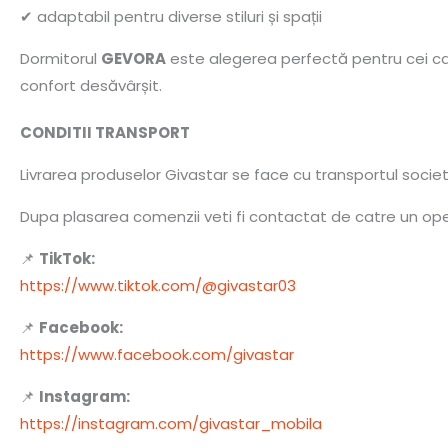
✔ adaptabil pentru diverse stiluri și spații
Dormitorul
GEVORA
este alegerea perfectă pentru cei care
confort desăvârșit.
CONDITII TRANSPORT
Livrarea produselor Givastar se face cu transportul socie
Dupa plasarea comenzii veti fi contactat de catre un opera
📌
TikTok:
https://www.tiktok.com/@givastar03
📌
Facebook:
https://www.facebook.com/givastar
📌
Instagram:
https://instagram.com/givastar_mobila