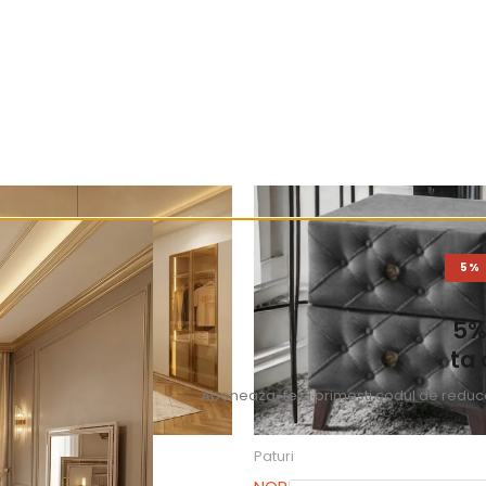
5%
5%
ta
Aboneaza-te si primesti codul de reducer
Paturi