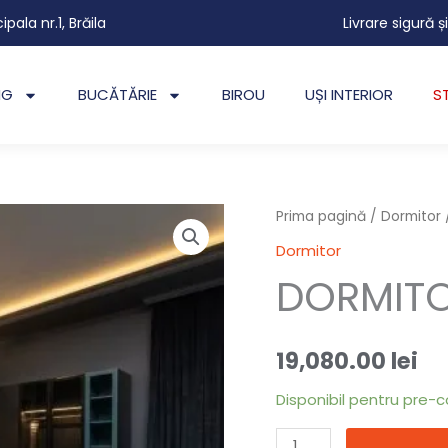
cipala nr.1, Brăila
Livrare sigură ș
NG
BUCĂTĂRIE
BIROU
UȘI INTERIOR
S
Cantitate
Prima pagină
/
Dormitor
DORMITOR
Dormitor
GEVORA
DORMIT
19,080.00
lei
Disponibil pentru pre-