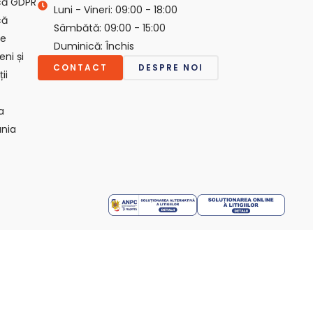
ică GDPR
Luni - Vineri: 09:00 - 18:00
că
Sâmbătă: 09:00 - 15:00
ie
Duminică: Închis
ni și
CONTACT
DESPRE NOI
ii
a
nia