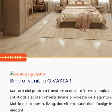
DORMITOR TEXAS CAPPUCCINO
DORMITOR JU
14,580.00
lei
20,470.00
lei
ADAUGĂ ÎN COȘ
ADAUGĂ 
INCHIDE
Bine ai venit la GIVASTAR!
Suntem aici pentru a transforma casa ta într-un spațiu con
sofisticat. Fiecare cameră devine o poveste de eleganță ș
Mobila de lux pentru living, dormitor și bucătărie | Design in
elegant.