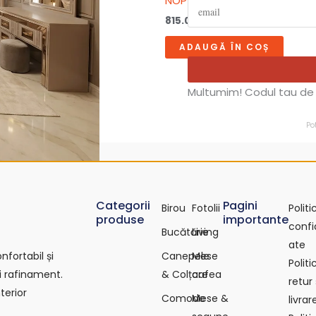
MEIRAH
NOPTIERA TAPITATA AMADEUS
815.00
lei
ÎN COȘ
ADAUGĂ ÎN COȘ
Multumim! Codul tau de 
Po
Categorii
Pagini
Birou
Fotolii
Polit
produse
importante
confi
Bucătărie
Living
ate
Canepele
Mese
fortabil și
Polit
& Colțare
cafea
i rafinament.
retur 
terior
Comode
Mese &
livrar