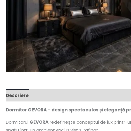
Descriere
Dormitor GEVORA – design spectaculos și eleganță 
Dormitorul
GEVORA
redefinește conceptul de lux printr-un
spațiu într-un ambient exclusivist și rafinat.