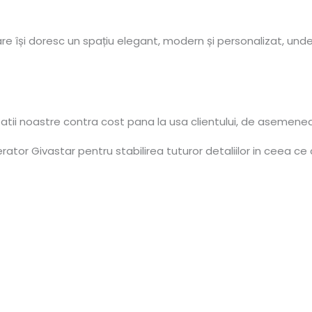
 își doresc un spațiu elegant, modern și personalizat, unde 
tatii noastre contra cost pana la usa clientului, de asemene
tor Givastar pentru stabilirea tuturor detaliilor in ceea ce 