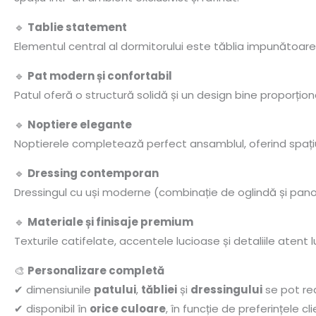
🔹
Tablie statement
Elementul central al dormitorului este tăblia impunătoare, 
🔹
Pat modern și confortabil
Patul oferă o structură solidă și un design bine proporționa
🔹
Noptiere elegante
Noptierele completează perfect ansamblul, oferind spațiu 
🔹
Dressing contemporan
Dressingul cu uși moderne (combinație de oglindă și panour
🔹
Materiale și finisaje premium
Texturile catifelate, accentele lucioase și detaliile atent 
🎨
Personalizare completă
✔ dimensiunile
patului
,
tăbliei
și
dressingului
se pot re
✔ disponibil în
orice culoare
, în funcție de preferințele cli