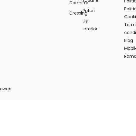
scaune
Polit
Dormitor
Politi
Paturi
Dressing
Cook
Uși
Terme
interior
condiț
Blog
Mobil
Roma
vaweb