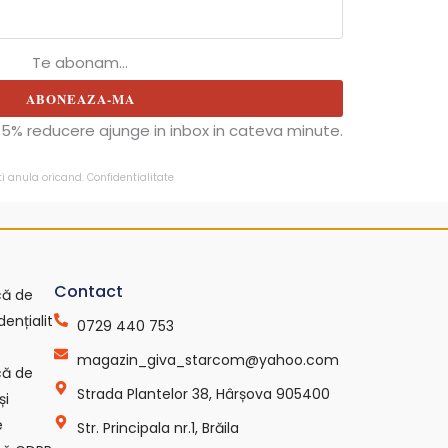
Te abonam...
ABONEAZA-MA
5% reducere ajunge in inbox in cateva minute.
ti anula oricand.
Confidentialitate
Contact
ică de
dențialit
0729 440 753
magazin_giva_starcom@yahoo.com
ică de
Strada Plantelor 38, Hârșova 905400
și
e
Str. Principala nr.1, Brăila