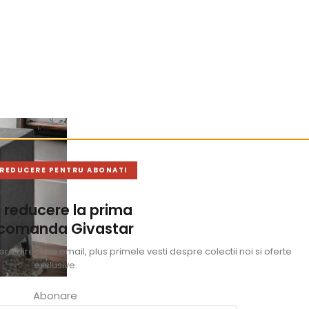
 REDUCERE PENTRU ABONATI
 reducere la prima
 comanda Givastar
e direct pe email, plus primele vesti despre colectii noi si oferte
exclusive.
Abonare