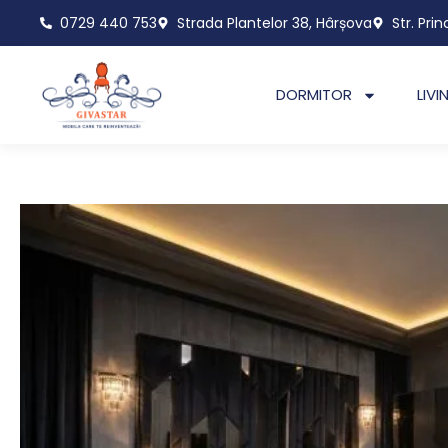
Skip
0729 440 753
Strada Plantelor 38, Hârșova
Str. Prin
to
content
DORMITOR
LIVI