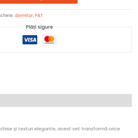
ichete:
dormitor
,
PAT
Plăți sigure
chise și texturi elegante, acest set transformă orice