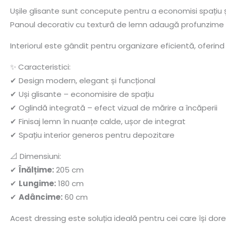
Ușile glisante sunt concepute pentru a economisi spațiu și
Panoul decorativ cu textură de lemn adaugă profunzime și
Interiorul este gândit pentru organizare eficientă, oferind
✨ Caracteristici:
✔ Design modern, elegant și funcțional
✔ Uși glisante – economisire de spațiu
✔ Oglindă integrată – efect vizual de mărire a încăperii
✔ Finisaj lemn în nuanțe calde, ușor de integrat
✔ Spațiu interior generos pentru depozitare
📐 Dimensiuni:
✔
Înălțime:
205 cm
✔
Lungime:
180 cm
✔
Adâncime:
60 cm
Acest dressing este soluția ideală pentru cei care își dores