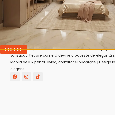
Bine ai venit la GIVASTAR!
Suntem aici pentru a transforma casa ta într-un spațiu con
INCHIDE
sofisticat. Fiecare cameră devine o poveste de eleganță ș
Mobila de lux pentru living, dormitor și bucătărie | Design in
elegant.
F
I
T
a
n
i
c
s
k
e
t
t
b
a
o
o
g
k
o
r
-
k
a
s
m
v