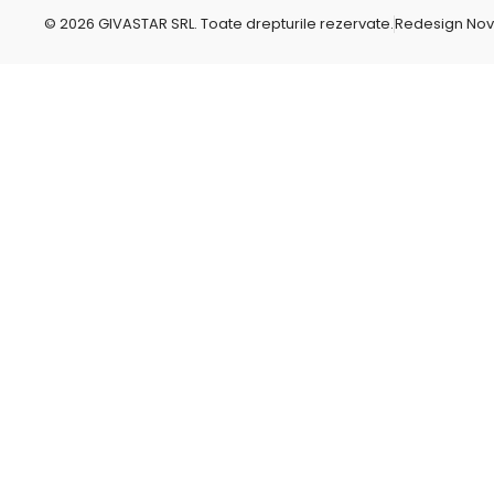
g
r
© 2026 GIVASTAR SRL. Toate drepturile rezervate.
Redesign No
e
p
o
-
c
o
m