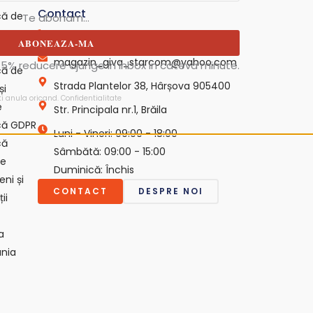
Contact
ică de
Te abonam...
dențialit
0729 440 753
ABONEAZA-MA
magazin_giva_starcom@yahoo.com
5% reducere ajunge in inbox in cateva minute.
ică de
Strada Plantelor 38, Hârșova 905400
și
ti anula oricand.
Confidentialitate
e
Str. Principala nr.1, Brăila
ică GDPR
Luni - Vineri: 09:00 - 18:00
că
Sâmbătă: 09:00 - 15:00
ie
Duminică: Închis
ni și
CONTACT
DESPRE NOI
ii
a
nia