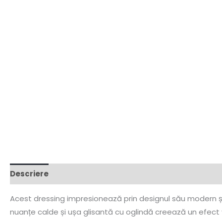
Descriere
Acest dressing impresionează prin designul său modern și e
nuanțe calde și ușa glisantă cu oglindă creează un efect viz