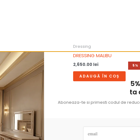
Dressing
ERIAL
DRESSING MALIBU
2,650.00
lei
5%
ÎN COȘ
ADAUGĂ ÎN COȘ
5%
ta
Aboneaza-te si primesti codul de reducer