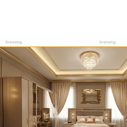
Dressing
Dressing
DULAP IRYS
DRESSING IMP
2,700.00
lei
2,900.00
lei
ADAUGĂ ÎN COȘ
ADAUGĂ 