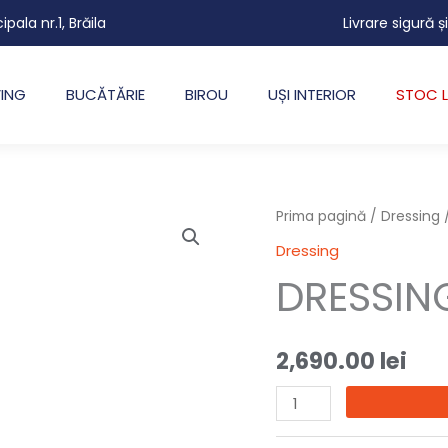
cipala nr.1, Brăila
Livrare sigură ș
VING
BUCĂTĂRIE
BIROU
UȘI INTERIOR
STOC L
Cantitate
Prima pagină
/
Dressing
/
DRESSING
Dressing
PARIS
DRESSIN
2,690.00
lei