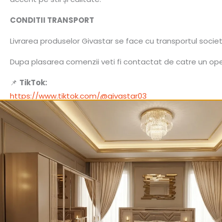
CONDITII TRANSPORT
Livrarea produselor Givastar se face cu transportul socie
Dupa plasarea comenzii veti fi contactat de catre un opera
📌
TikTok:
https://www.tiktok.com/@givastar03
📌
Facebook:
https://www.facebook.com/givastar
📌
Instagram:
https://instagram.com/givastar_mobila
Produse similare