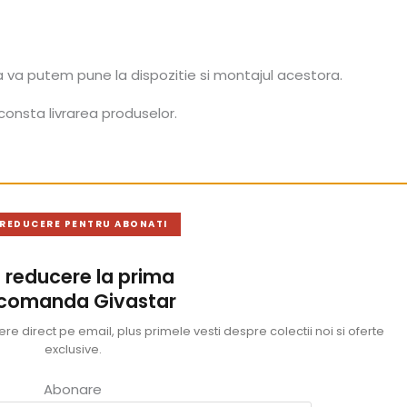
a va putem pune la dispozitie si montajul acestora.
consta livrarea produselor.
 REDUCERE PENTRU ABONATI
 reducere la prima
 comanda Givastar
e direct pe email, plus primele vesti despre colectii noi si oferte
exclusive.
Abonare