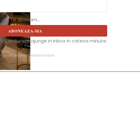
Te abonam...
ABONEAZA-MA
5% reducere ajunge in inbox in cateva minute.
ti anula oricand.
Confidentialitate