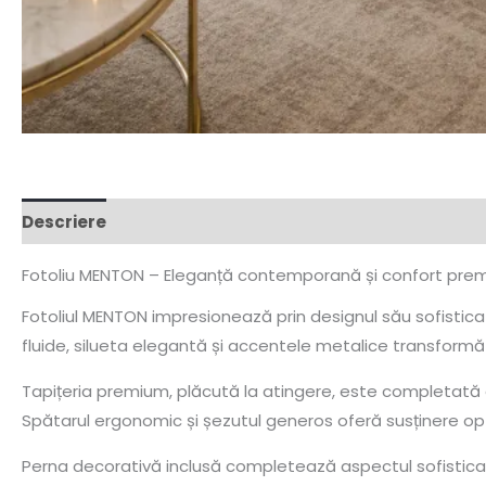
Descriere
Fotoliu MENTON – Eleganță contemporană și confort pre
Fotoliul MENTON impresionează prin designul său sofisticat,
fluide, silueta elegantă și accentele metalice transformă
Tapițeria premium, plăcută la atingere, este completată de 
Spătarul ergonomic și șezutul generos oferă susținere opt
Perna decorativă inclusă completează aspectul sofisticat și