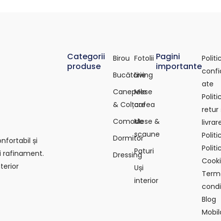
Categorii
Pagini
Birou
Fotolii
Polit
produse
importante
confi
Bucătărie
Living
ate
Canepele
Mese
Polit
& Colțare
cafea
retur 
Comode
Mese &
livrar
scaune
Polit
Dormitor
fortabil și
Politi
Paturi
i rafinament.
Dressing
Cook
terior
Uși
Terme
interior
condiț
Blog
Mobil