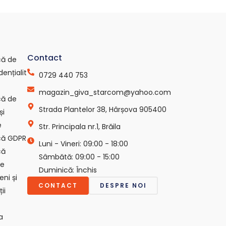
Contact
ică de
dențialit
0729 440 753
magazin_giva_starcom@yahoo.com
ică de
Strada Plantelor 38, Hârșova 905400
și
e
Str. Principala nr.1, Brăila
ică GDPR
Luni - Vineri: 09:00 - 18:00
că
Sâmbătă: 09:00 - 15:00
ie
Duminică: Închis
ni și
CONTACT
DESPRE NOI
ii
a