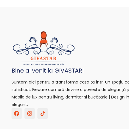
Bine ai venit la GIVASTAR!
Suntem aici pentru a transforma casa ta într-un spațiu con
sofisticat. Fiecare cameră devine o poveste de eleganță ș
Mobila de lux pentru living, dormitor și bucătărie | Design in
elegant.
F
I
T
a
n
i
c
s
k
e
t
t