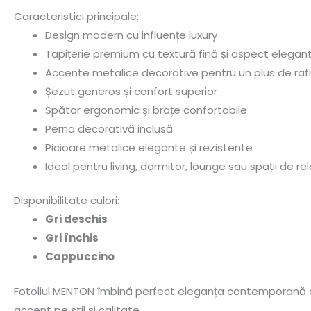
Caracteristici principale:
Design modern cu influențe luxury
Tapițerie premium cu textură fină și aspect elegan
Accente metalice decorative pentru un plus de ra
Șezut generos și confort superior
Spătar ergonomic și brațe confortabile
Perna decorativă inclusă
Picioare metalice elegante și rezistente
Ideal pentru living, dormitor, lounge sau spații de re
Disponibilitate culori:
Gri deschis
Gri închis
Cappuccino
Fotoliul MENTON îmbină perfect eleganța contemporană cu 
accent pe stil și calitate.