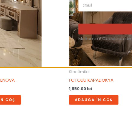
Multumim! Codul tau de 
Po
Stoc limitat
 CENOVA
FOTOLIU KAPADOKYA
1,650.00
lei
ÎN COȘ
ADAUGĂ ÎN COȘ