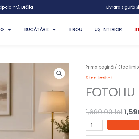
cipala nr.1, Brăila
Livrare sigură ș
NG
BUCĂTĂRIE
BIROU
UȘI INTERIOR
S
Cantitate
Prima pagină
/
Stoc limit
Preț
FOTOLIU
Stoc limitat
iniți
MENTON
FOTOLIU
a
fost
1,690.00
lei
1,5
1,69