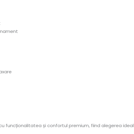
t
finament
laxare
funcționalitatea și confortul premium, fiind alegerea ideală