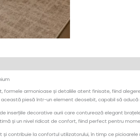
mium
 formele armonioase și detaliile atent finisate, fiind alegerea
 această piesă într-un element deosebit, capabil să aducă ra
inserțiile decorative aurii care conturează elegant brațele și 
imă și un nivel ridicat de confort, fiind perfect pentru mome
 contribuie la confortul utilizatorului, în timp ce picioarele 