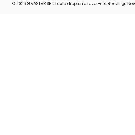
r
© 2026 GIVASTAR SRL. Toate drepturile rezervate.
Redesign No
e
p
o
-
c
o
m