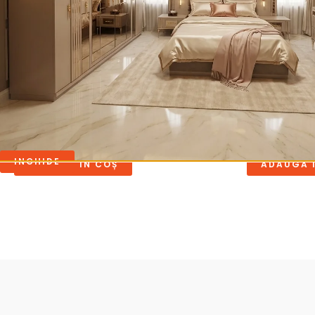
Living
Living
LIVING CU SEMINEU GRECALE
Living Monac
7,295.00
lei
8,890.00
lei
INCHIDE
ADAUGĂ ÎN COȘ
ADAUGĂ 