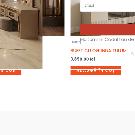
Multumim! Codul tau de 
Living
o
BUFET CU OGLINDA TULUM
Po
3,890.00
lei
ÎN COȘ
ADAUGĂ ÎN COȘ