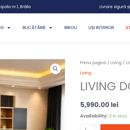
cipala nr.1, Brăila
Livrare sigură ș
NG
BUCĂTĂRIE
BIROU
UȘI INTERIOR
S
Cantitate
Prima pagină
/
Living
/ L
LIVING
Living
DOHA
LIVING 
5,990.00
lei
Availability:
3 în stoc