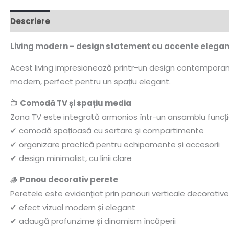
Descriere
Informații suplimentare
Living modern – design statement cu accente elega
Acest living impresionează printr-un design contemporan și 
modern, perfect pentru un spațiu elegant.
📺
Comodă TV și spațiu media
Zona TV este integrată armonios într-un ansamblu funcți
✔ comodă spațioasă cu sertare și compartimente
✔ organizare practică pentru echipamente și accesorii
✔ design minimalist, cu linii clare
🪵
Panou decorativ perete
Peretele este evidențiat prin panouri verticale decorative
✔ efect vizual modern și elegant
✔ adaugă profunzime și dinamism încăperii