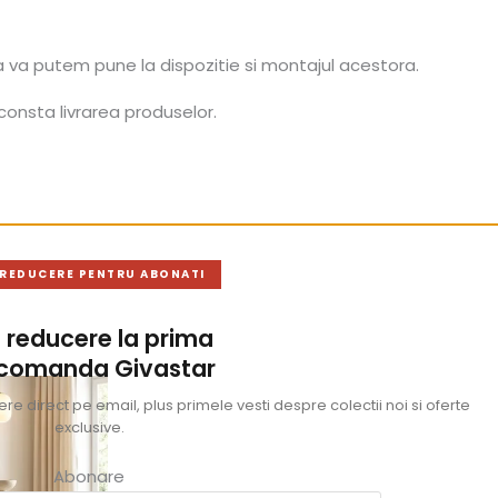
a va putem pune la dispozitie si montajul acestora.
consta livrarea produselor.
 REDUCERE PENTRU ABONATI
 reducere la prima
 comanda Givastar
e direct pe email, plus primele vesti despre colectii noi si oferte
exclusive.
Abonare