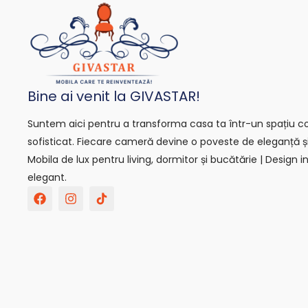
Bine ai venit la GIVASTAR!
Suntem aici pentru a transforma casa ta într-un spațiu con
sofisticat. Fiecare cameră devine o poveste de eleganță ș
Mobila de lux pentru living, dormitor și bucătărie | Design in
elegant.
F
I
T
a
n
i
c
s
k
e
t
t
b
a
o
o
g
k
o
r
-
k
a
s
m
v
g