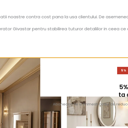
tatii noastre contra cost pana la usa clientului. De asemene
tor Givastar pentru stabilirea tuturor detaliilor in ceea ce 
5%
5%
ta
Aboneaza-te si primesti codul de reducer