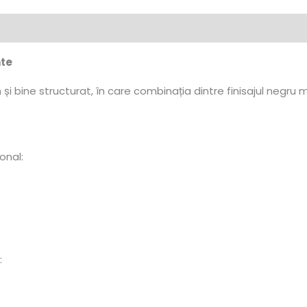
nte
bine structurat, în care combinația dintre finisajul negru ma
onal:
: