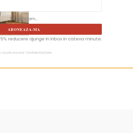
Te abonam...
ABONEAZA-MA
5% reducere ajunge in inbox in cateva minute.
ti anula oricand.
Confidentialitate