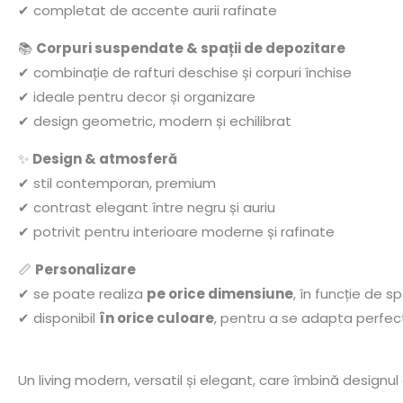
✔ completat de accente aurii rafinate
📚
Corpuri suspendate & spații de depozitare
✔ combinație de rafturi deschise și corpuri închise
✔ ideale pentru decor și organizare
✔ design geometric, modern și echilibrat
✨
Design & atmosferă
✔ stil contemporan, premium
✔ contrast elegant între negru și auriu
✔ potrivit pentru interioare moderne și rafinate
📏
Personalizare
✔ se poate realiza
pe orice dimensiune
, în funcție de sp
✔ disponibil
în orice culoare
, pentru a se adapta perfect 
Un living modern, versatil și elegant, care îmbină designu