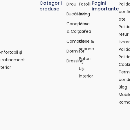
Categorii
Pagini
Birou
Fotolii
Polit
produse
importante
confi
Bucătărie
Living
ate
Canepele
Mese
Polit
& Colțare
cafea
retur 
Comode
Mese &
livrar
scaune
Polit
Dormitor
fortabil și
Politi
Paturi
i rafinament.
Dressing
Cook
terior
Uși
Terme
interior
condiț
Blog
Mobil
Roma