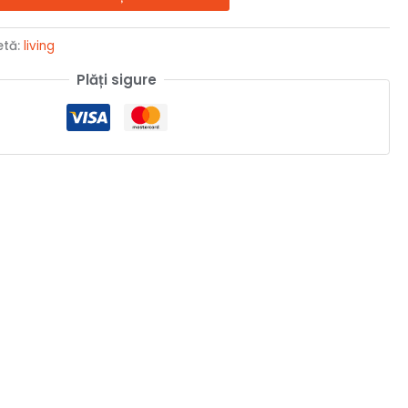
etă:
living
Plăți sigure