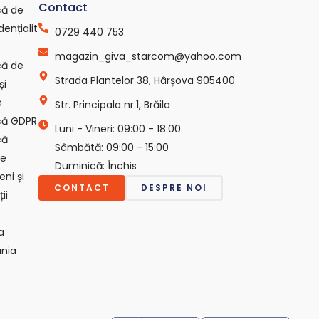
Contact
ică de
dențialit
0729 440 753
magazin_giva_starcom@yahoo.com
ică de
Strada Plantelor 38, Hârșova 905400
și
e
Str. Principala nr.1, Brăila
ică GDPR
Luni - Vineri: 09:00 - 18:00
că
Sâmbătă: 09:00 - 15:00
ie
Duminică: Închis
ni și
CONTACT
DESPRE NOI
ii
a
nia