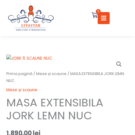
Skip
to
0
Cart
content
Cantitate
MASA
EXTENSIBILA
Prima pagină
/
Mese și scaune
/ MASA EXTENSIBILA JORK LEMN
JORK
NUC
LEMN
Mese și scaune
NUC
MASA EXTENSIBILA
JORK LEMN NUC
1,890.00
lei