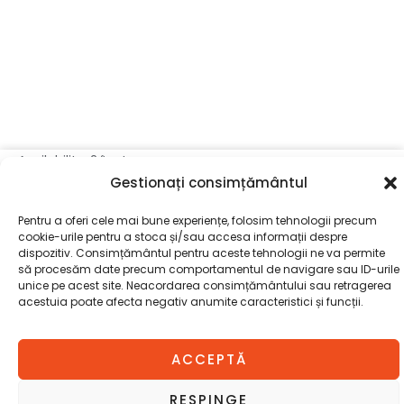
Cantitate
Availability:
2 în stoc
Gestionați consimțământul
MASA
EXTENSIBILA
Pentru a oferi cele mai bune experiențe, folosim tehnologii precum
JORK
ADAUGĂ ÎN COȘ
cookie-urile pentru a stoca și/sau accesa informații despre
LEMN
dispozitiv. Consimțământul pentru aceste tehnologii ne va permite
să procesăm date precum comportamentul de navigare sau ID-urile
NUC
unice pe acest site. Neacordarea consimțământului sau retragerea
acestuia poate afecta negativ anumite caracteristici și funcții.
ACCEPTĂ
RESPINGE