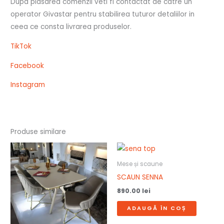
Dupa plasarea comenzii veti fi contactat de catre un
operator Givastar pentru stabilirea tuturor detaliilor in
ceea ce consta livrarea produselor.
TikTok
Facebook
Instagram
Produse similare
Mese și scaune
SCAUN SENNA
890.00
lei
ADAUGĂ ÎN COȘ