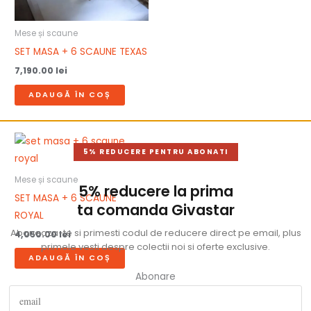
Mese și scaune
SET MASA + 6 SCAUNE TEXAS
7,190.00
lei
ADAUGĂ ÎN COȘ
5% REDUCERE PENTRU ABONATI
Mese și scaune
5% reducere la prima
SET MASA + 6 SCAUNE
ta comanda Givastar
ROYAL
Aboneaza-te si primesti codul de reducere direct pe email, plus
4,050.00
lei
primele vesti despre colectii noi si oferte exclusive.
ADAUGĂ ÎN COȘ
Abonare