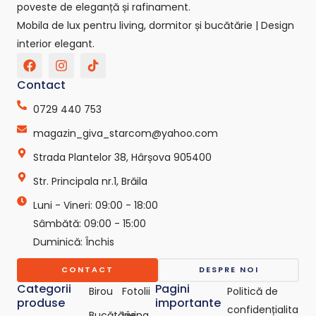
poveste de eleganță și rafinament.
Mobila de lux pentru living, dormitor și bucătărie | Design
interior elegant.
F
I
T
a
n
i
c
s
k
Contact
e
t
t
b
a
o
0729 440 753
o
g
k
o
r
-
magazin_giva_starcom@yahoo.com
k
a
s
Strada Plantelor 38, Hârșova 905400
m
v
g
Str. Principala nr.1, Brăila
r
e
Luni - Vineri: 09:00 - 18:00
p
o
Sâmbătă: 09:00 - 15:00
-
Duminică: Închis
c
o
CONTACT
DESPRE NOI
m
Categorii
Pagini
Birou
Fotolii
Politică de
produse
importante
confidențialita
Bucătărie
Living