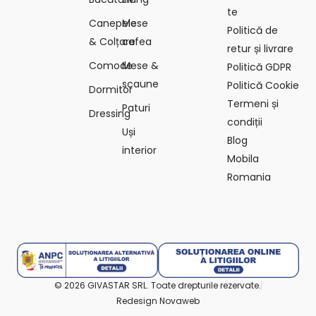
te
Canepele
Mese
Politică de
& Colțare
cafea
retur și livrare
Comode
Mese &
Politică GDPR
scaune
Politică Cookie
Dormitor
Termeni și
Paturi
Dressing
condiții
Uși
Blog
interior
Mobila
Romania
© 2026 GIVASTAR SRL. Toate drepturile rezervate.
Redesign Novaweb