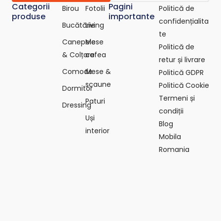
Categorii
Pagini
Birou
Fotolii
Politică de
produse
importante
confidențialita
Bucătărie
Living
te
Canepele
Mese
Politică de
& Colțare
cafea
retur și livrare
Comode
Mese &
Politică GDPR
scaune
Politică Cookie
Dormitor
Termeni și
Paturi
Dressing
condiții
Uși
Blog
interior
Mobila
Romania