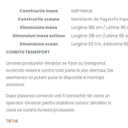
Constructie masa
Mdf+Metal
Constructie scaune
Metal,lemn de fag,stofa imp
Dimensiune masa
Lungime 180 cm / Latime 95 c
Dimensiuni masa extinsa
Lungime 218 cm /Latime 95 cm
Dimensiune scaun
Lungime 53 Cm, Adancime 55
CONDITII TRANSPORT
Livrarea produselor Givastar se face cu transportul
societatii noastre contra cost pana la usa clientului. De
asemenea va putem pune la dispozitie si montajul
acestora.
Dupa plasarea comenzii veti fi contactat de catre un
operator Givastar pentru stabilirea tuturor detaliilor in
ceea ce consta livrarea produselor.
TikTok