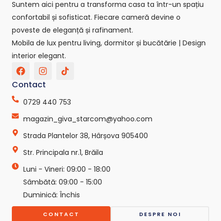
Suntem aici pentru a transforma casa ta într-un spațiu
confortabil și sofisticat. Fiecare cameră devine o
poveste de eleganță și rafinament.
Mobila de lux pentru living, dormitor și bucătărie | Design
interior elegant.
F
I
T
a
n
i
c
s
k
Contact
e
t
t
b
a
o
0729 440 753
o
g
k
o
r
-
magazin_giva_starcom@yahoo.com
k
a
s
Strada Plantelor 38, Hârșova 905400
m
v
g
Str. Principala nr.1, Brăila
r
e
Luni - Vineri: 09:00 - 18:00
p
o
Sâmbătă: 09:00 - 15:00
-
Duminică: Închis
c
o
CONTACT
DESPRE NOI
m