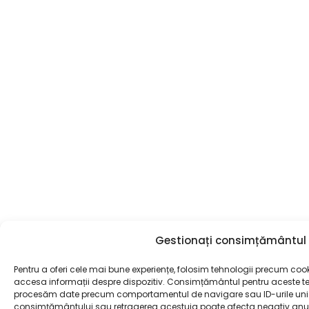
Gestionați consimțământul
Pentru a oferi cele mai bune experiențe, folosim tehnologii precum cook
accesa informații despre dispozitiv. Consimțământul pentru aceste te
procesăm date precum comportamentul de navigare sau ID-urile unic
consimțământului sau retragerea acestuia poate afecta negativ anumite