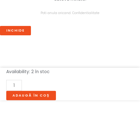
Poti anula oricand.
Confidentialitate
INCHIDE
Cantitate
Availability:
2 în stoc
MASA
LIVING
EXTENSIBILA
ADAUGĂ ÎN COȘ
+
6
SCAUNE
AZELYA