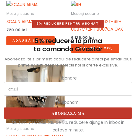
Mese și scaune
Mese și scaune
SCAUN ARMA
SET MASA RH 7062T+6RH
5% REDUCERE PENTRU ABONATI
8087C+2RH 8087CA OAK
720.00
lei
6,175.00
lei
5% reducere la prima
ADAUGĂ ÎN COȘ
ta comanda Givastar
ADAUGĂ ÎN COȘ
Aboneaza-te si primesti codul de reducere direct pe email, plus
primele vesti despre colectii noi si oferte exclusive.
Abonare
Te abonam...
ABONEAZA-MA
Multumim! Codul tau de 5% reducere ajunge in inbox in
Mese și scaune
cateva minute.