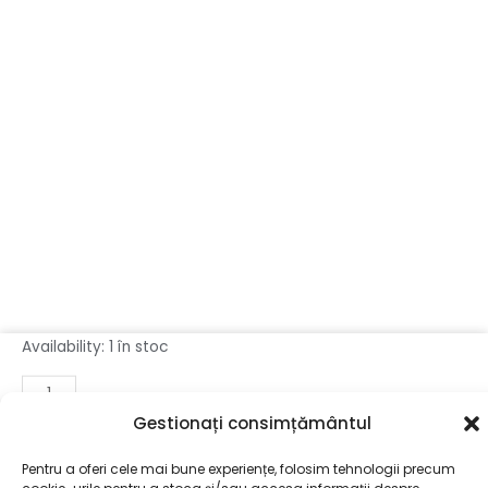
Cantitate
Availability:
1 în stoc
SET
MASA
Gestionați consimțământul
MILANO
ADAUGĂ ÎN COȘ
GOLD+6
Pentru a oferi cele mai bune experiențe, folosim tehnologii precum
SCAUNE