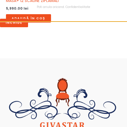
MASA+ 12 SCAUNE ZIPLAMALI
Poti anula oricand.
Confidentialitate
5,990.00
lei
ADAUGĂ ÎN COȘ
INCHIDE