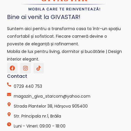
Bine ai venit la GIVASTAR!
Suntem aici pentru a transforma casa ta într-un spațiu
confortabil și sofisticat. Fiecare cameră devine o
poveste de eleganță și rafinament.
Mobila de lux pentru living, dormitor și bucătărie | Design
interior elegant.
F
I
T
a
n
i
c
s
k
Contact
e
t
t
b
a
o
0729 440 753
o
g
k
o
r
-
magazin_giva_starcom@yahoo.com
k
a
s
Strada Plantelor 38, Hârșova 905400
m
v
g
Str. Principala nr.1, Brăila
r
e
Luni - Vineri: 09:00 - 18:00
p