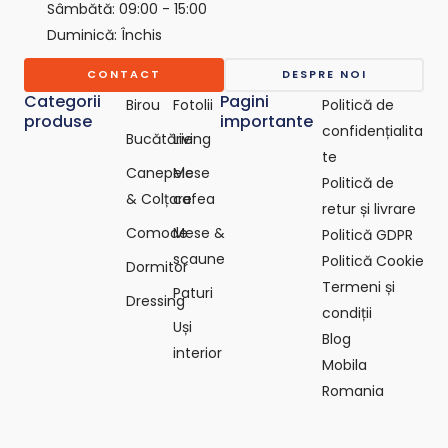
o
Sâmbătă: 09:00 - 15:00
-
Duminică: Închis
c
o
CONTACT
DESPRE NOI
m
Categorii
Pagini
Birou
Fotolii
Politică de
produse
importante
confidențialita
Bucătărie
Living
te
Canepele
Mese
Politică de
& Colțare
cafea
retur și livrare
Comode
Mese &
Politică GDPR
scaune
Politică Cookie
Dormitor
Termeni și
Paturi
Dressing
condiții
Uși
Blog
interior
Mobila
Romania