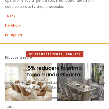
operator Givastar pentru stabilirea tuturor detaliilor in
ceea ce consta livrarea produselor.
TikTok
Facebook
Instagram
5% REDUCERE PENTRU ABONATI
Produse similare
5% reducere la prima
ta comanda Givastar
Aboneaza-te si primesti codul de reducere direct pe email, plus
primele vesti despre colectii noi si oferte exclusive.
Abonare