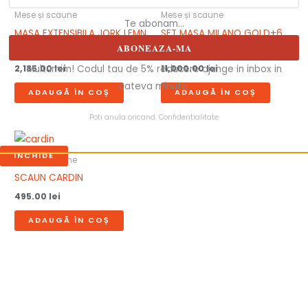
Mese și scaune
Mese și scaune
Te abonam...
MASA EXTENSIBILA JORK LEMN
SET MASA MILANO GOLD+6
ABONEAZA-MA
ALB
SCAUNE
Multumim! Codul tau de 5% reducere ajunge in inbox in
2,185.00
lei
11,000.00
lei
cateva minute.
ADAUGĂ ÎN COȘ
ADAUGĂ ÎN COȘ
Poti anula oricand.
Confidentialitate
INCHIDE
Mese și scaune
SCAUN CARDIN
495.00
lei
ADAUGĂ ÎN COȘ