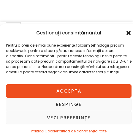
Cantitate
Gestionați consimțământul
MASA
ADAUGĂ ÎN COȘ
PARIS/ALB
Pentru a oferi cele mai bune experiențe, folosim tehnologii precum
cookie-urile pentru a stoca și/sau accesa informații despre
dispozitiv. Consimțământul pentru aceste tehnologii ne va permite
să procesăm date precum comportamentul de navigare sau ID-urile
unice pe acest site. Neacordarea consimțământului sau retragerea
acestuia poate afecta negativ anumite caracteristici și funcții.
ACCEPTĂ
RESPINGE
VEZI PREFERINȚE
Politică Cookie
Politica de confidențialitate