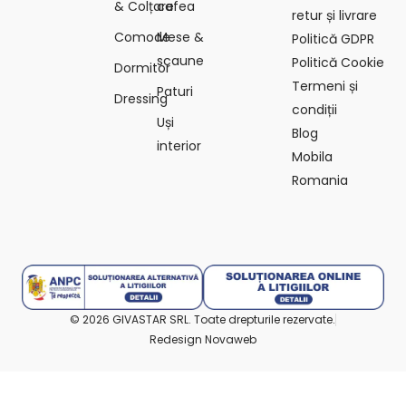
& Colțare
cafea
retur și livrare
Comode
Mese &
Politică GDPR
scaune
Politică Cookie
Dormitor
Termeni și
Paturi
Dressing
condiții
Uși
Blog
interior
Mobila
Romania
© 2026 GIVASTAR SRL. Toate drepturile rezervate.
Redesign Novaweb