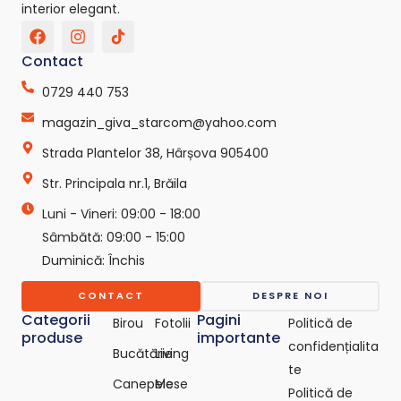
interior elegant.
F
I
T
a
n
i
c
s
k
Contact
e
t
t
b
a
o
0729 440 753
o
g
k
o
r
-
magazin_giva_starcom@yahoo.com
k
a
s
Strada Plantelor 38, Hârșova 905400
m
v
g
Str. Principala nr.1, Brăila
r
e
Luni - Vineri: 09:00 - 18:00
p
o
Sâmbătă: 09:00 - 15:00
-
Duminică: Închis
c
o
CONTACT
DESPRE NOI
m
Categorii
Pagini
Birou
Fotolii
Politică de
produse
importante
confidențialita
Bucătărie
Living
te
Canepele
Mese
Politică de