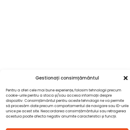
Gestionați consimțământul
Pentru a oferi cele mai bune experiențe, folosim tehnologii precum
cookie-urile pentru a stoca și/sau accesa informații despre
dispozitiv. Consimțământul pentru aceste tehnologii ne va permite
să procesăm date precum comportamentul de navigare sau ID-urile
unice pe acest site. Neacordarea consimțământului sau retragerea
acestuia poate afecta negativ anumite caracteristici și funcții.
Cantitate
MASA