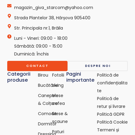
o
g
k
o
r
-
magazin_giva_starcom@yahoo.com
k
a
s
Strada Plantelor 38, Hârșova 905400
m
v
g
Str. Principala nr.1, Brăila
r
e
Luni - Vineri: 09:00 - 18:00
p
o
Sâmbătă: 09:00 - 15:00
-
Duminică: Închis
c
o
CONTACT
DESPRE NOI
m
Categorii
Pagini
Birou
Fotolii
Politică de
produse
importante
confidențialita
Bucătărie
Living
te
Canepele
Mese
Politică de
& Colțare
cafea
retur și livrare
Comode
Mese &
Politică GDPR
scaune
Politică Cookie
Dormitor
Termeni și
Paturi
Dressing