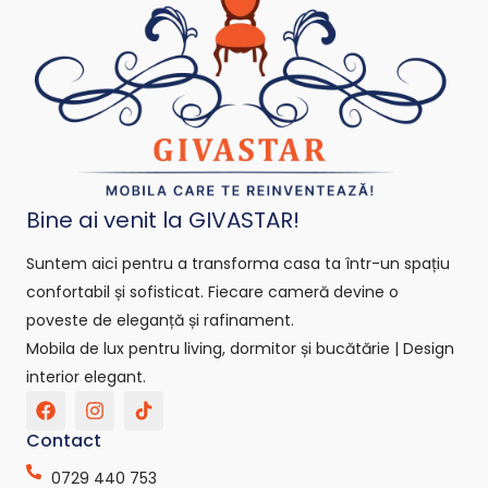
Bine ai venit la GIVASTAR!
Suntem aici pentru a transforma casa ta într-un spațiu
confortabil și sofisticat. Fiecare cameră devine o
poveste de eleganță și rafinament.
Mobila de lux pentru living, dormitor și bucătărie | Design
interior elegant.
F
I
T
a
n
i
c
s
k
Contact
e
t
t
b
a
o
0729 440 753