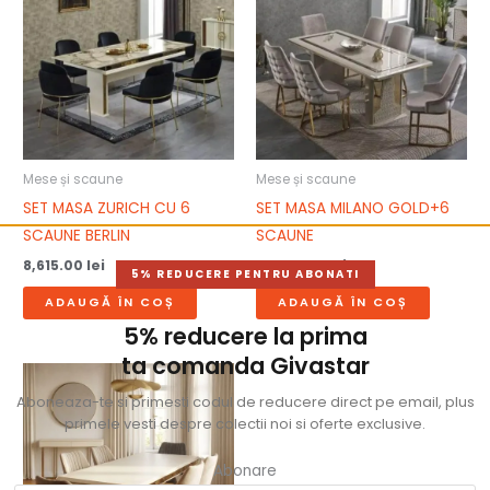
Mese și scaune
Mese și scaune
SET MASA ZURICH CU 6
SET MASA MILANO GOLD+6
SCAUNE BERLIN
SCAUNE
8,615.00
lei
11,000.00
lei
5% REDUCERE PENTRU ABONATI
ADAUGĂ ÎN COȘ
ADAUGĂ ÎN COȘ
5% reducere la prima
ta comanda Givastar
Aboneaza-te si primesti codul de reducere direct pe email, plus
primele vesti despre colectii noi si oferte exclusive.
Abonare