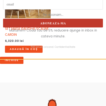
Te abonam...
Mese și scaune
ABONEAZA-MA
SET MASA GAUDI+6 SCAUNE
Multumim! Codul tau de 5% reducere ajunge in inbox in
CARDIN
cateva minute.
6,320.00
lei
Poti anula oricand.
Confidentialitate
ADAUGĂ ÎN COȘ
INCHIDE