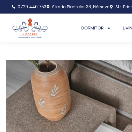
Skip
0729 440 753
Strada Plantelor 38, Hârșova
Str. Prin
to
content
DORMITOR
LIVI