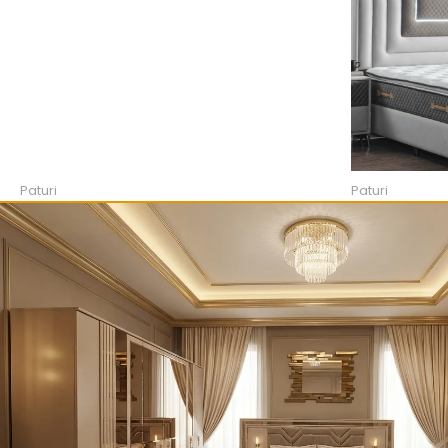
5,290.00 lei.
Paturi
Paturi
PAT MONACO CU 2 NOPTIERE
PAT IKON
5,290.00
lei
4,890.00
lei
3,490.00
lei
ADAUGĂ ÎN COȘ
ADAUGĂ 