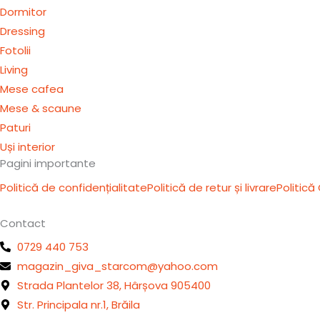
m
v
Dormitor
g
r
Dressing
e
Fotolii
p
Living
o
Mese cafea
-
Mese & scaune
c
Paturi
o
Uși interior
m
Pagini importante
Politică de confidențialitate
Politică de retur și livrare
Politică
Contact
0729 440 753
magazin_giva_starcom@yahoo.com
Strada Plantelor 38, Hârșova 905400
Str. Principala nr.1, Brăila