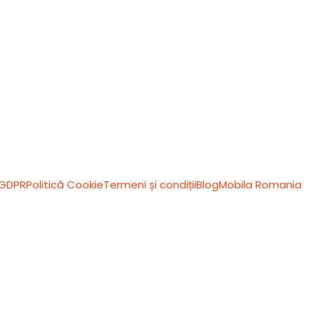
 GDPR
Politică Cookie
Termeni și condiții
Blog
Mobila Romania