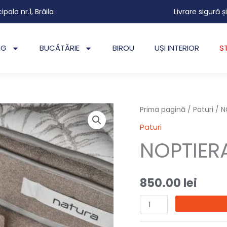
cipala nr.1, Brăila
Livrare sigură ș
NG
BUCĂTĂRIE
BIROU
UȘI INTERIOR
S
Cantitate
Prima pagină
/
Paturi
/ N
NOPTIERA
Paturi
EZE
NOPTIER
850.00
lei