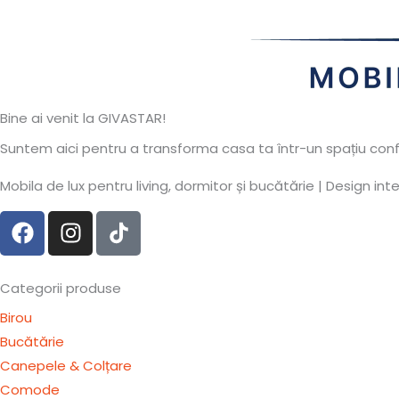
Bine ai venit la GIVASTAR!
Suntem aici pentru a transforma casa ta într-un spațiu conf
Mobila de lux pentru living, dormitor și bucătărie | Design inte
F
I
T
a
n
i
c
s
k
e
t
t
Categorii produse
b
a
o
Birou
o
g
k
Bucătărie
o
r
-
Canepele & Colțare
k
a
s
Comode