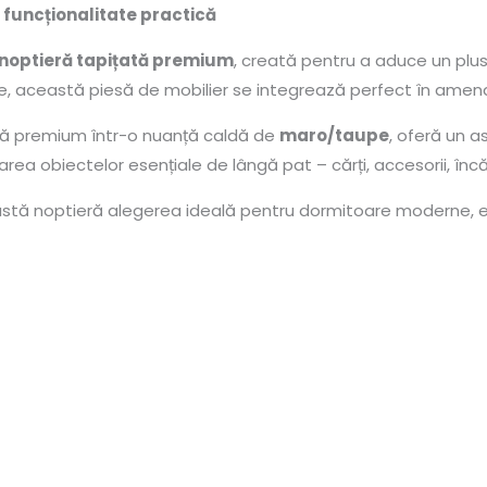
 funcționalitate practică
noptieră tapițată premium
, creată pentru a aduce un plus d
ante, această piesă de mobilier se integrează perfect în amen
extilă premium într-o nuanță caldă de
maro/taupe
, oferă un a
rea obiectelor esențiale de lângă pat – cărți, accesorii, în
eastă noptieră alegerea ideală pentru dormitoare moderne, e