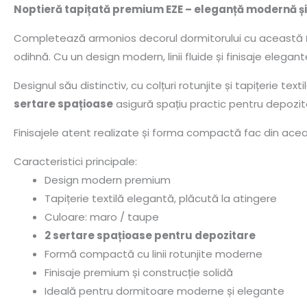
Noptieră tapițată premium EZE – eleganță modernă și
Completează armonios decorul dormitorului cu această
odihnă. Cu un design modern, linii fluide și finisaje eleg
Designul său distinctiv, cu colțuri rotunjite și tapițerie t
sertare spațioase
asigură spațiu practic pentru depozita
Finisajele atent realizate și forma compactă fac din ac
Caracteristici principale:
Design modern premium
Tapițerie textilă elegantă, plăcută la atingere
Culoare: maro / taupe
2 sertare spațioase pentru depozitare
Formă compactă cu linii rotunjite moderne
Finisaje premium și construcție solidă
Ideală pentru dormitoare moderne și elegante