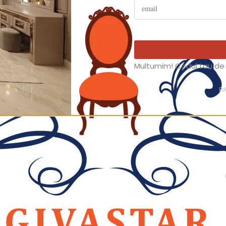
Multumim! Codul tau de 
Po