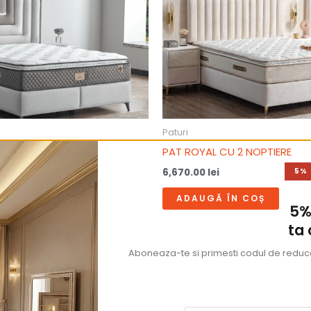
Paturi
PAT ROYAL CU 2 NOPTIERE
6,670.00
lei
5%
ÎN COȘ
ADAUGĂ ÎN COȘ
5%
ta
Aboneaza-te si primesti codul de reducer