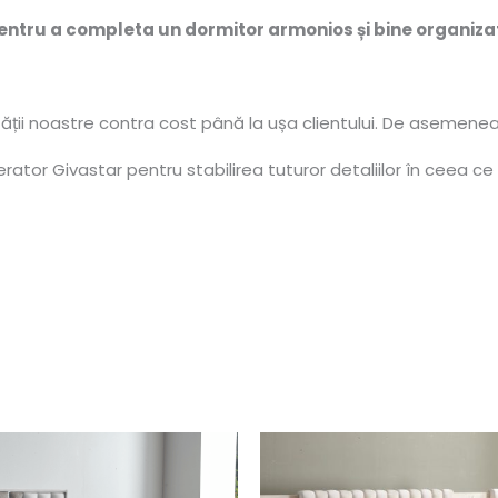
 pentru a completa un dormitor armonios și bine organiza
tății noastre contra cost până la ușa clientului. De asemenea
ator Givastar pentru stabilirea tuturor detaliilor în ceea ce 