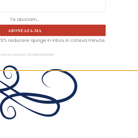
Te abonam...
ABONEAZA-MA
5% reducere ajunge in inbox in cateva minute.
ti anula oricand.
Confidentialitate