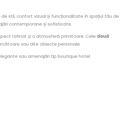
e stil, confort vizual și funcționalitate în spațiul tău de
ajări contemporane și sofisticate.
spect rafinat și o atmosferă primitoare. Cele
două
cărcătoare sau alte obiecte personale.
legante sau amenajări tip boutique hotel.