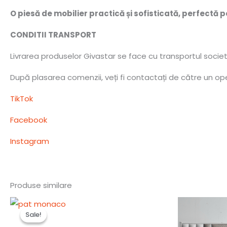
O piesă de mobilier practică și sofisticată, perfectă
CONDITII TRANSPORT
Livrarea produselor Givastar se face cu transportul socie
După plasarea comenzii, veți fi contactați de către un oper
TikTok
Facebook
Instagram
Produse similare
Prețul
Prețul
inițial
curent
Sale!
Sale!
a
este:
fost:
4,890.00 lei.