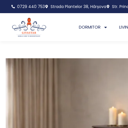
Skip
0729 440 753
Strada Plantelor 38, Hârșova
Str. Prin
to
content
DORMITOR
LIVI