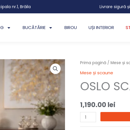
cipala nr.1, Brăila
Livrare sigură ș
NG
BUCĂTĂRIE
BIROU
UȘI INTERIOR
S
Cantitate
Prima pagină
/
Mese și 
OSLO
Mese și scaune
SCAUN
OSLO S
1,190.00
lei