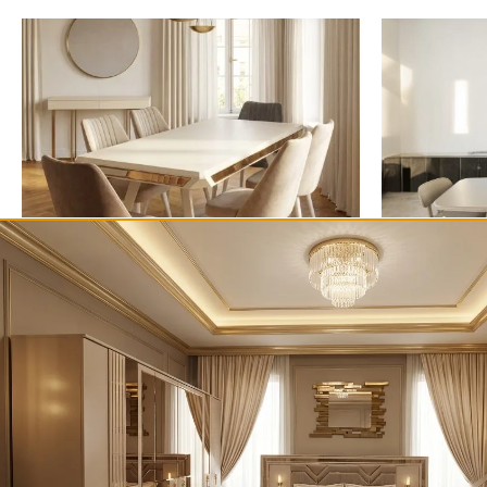
Mese și scaune
Mese și scaun
SET MASA GAUDI+6 SCAUNE CARDIN
SET MASA TU
6,320.00
lei
6,890.00
lei
ADAUGĂ ÎN COȘ
ADAUGĂ 