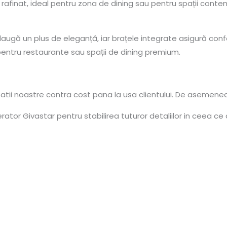
afinat, ideal pentru zona de dining sau pentru spații contem
augă un plus de eleganță, iar brațele integrate asigură confor
 pentru restaurante sau spații de dining premium.
tatii noastre contra cost pana la usa clientului. De asemene
tor Givastar pentru stabilirea tuturor detaliilor in ceea ce 