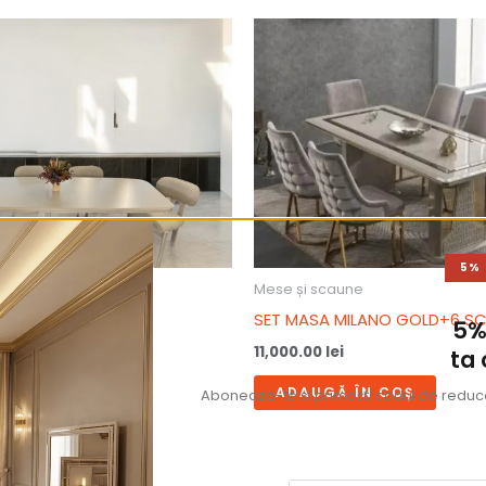
5%
e
Mese și scaune
LUM +6 SCAUNE
SET MASA MILANO GOLD+6 S
5%
11,000.00
lei
ta
ÎN COȘ
ADAUGĂ ÎN COȘ
Aboneaza-te si primesti codul de reducer