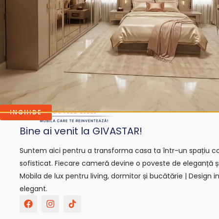
INCHIDE
Bine ai venit la GIVASTAR!
Suntem aici pentru a transforma casa ta într-un spațiu con
sofisticat. Fiecare cameră devine o poveste de eleganță ș
Mobila de lux pentru living, dormitor și bucătărie | Design in
elegant.
F
I
T
a
n
i
c
s
k