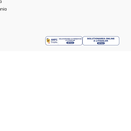
a
nia