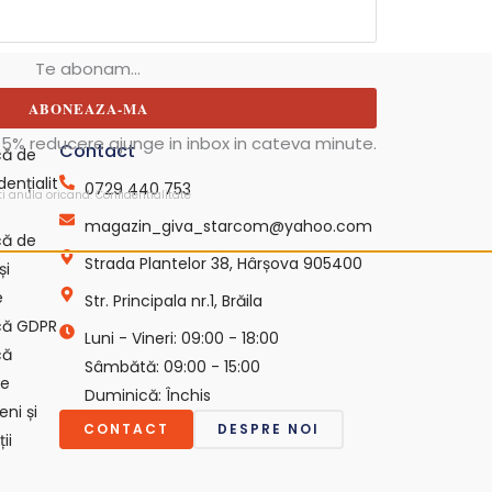
Te abonam...
ABONEAZA-MA
5% reducere ajunge in inbox in cateva minute.
Contact
ică de
dențialit
0729 440 753
ti anula oricand.
Confidentialitate
magazin_giva_starcom@yahoo.com
ică de
Strada Plantelor 38, Hârșova 905400
și
e
Str. Principala nr.1, Brăila
ică GDPR
Luni - Vineri: 09:00 - 18:00
că
Sâmbătă: 09:00 - 15:00
ie
Duminică: Închis
ni și
CONTACT
DESPRE NOI
ii