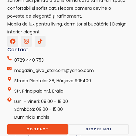
Suntem aici pentru a transforma casa ta într-un spațiu
confortabil și sofisticat. Fiecare cameră devine o
poveste de eleganță și rafinament.
Mobila de lux pentru living, dormitor și bucătărie | Design
interior elegant.
F
I
T
a
n
i
c
s
k
Contact
e
t
t
b
a
o
0729 440 753
o
g
k
o
r
-
magazin_giva_starcom@yahoo.com
k
a
s
Strada Plantelor 38, Hârșova 905400
m
v
g
Str. Principala nr.1, Brăila
r
e
Luni - Vineri: 09:00 - 18:00
p
o
Sâmbătă: 09:00 - 15:00
-
Duminică: Închis
c
o
CONTACT
DESPRE NOI
m