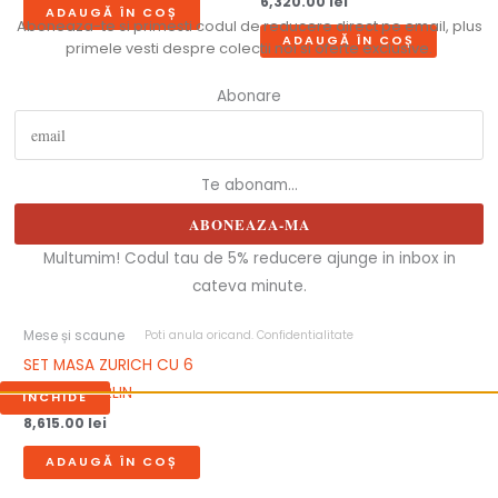
6,320.00
lei
ADAUGĂ ÎN COȘ
Aboneaza-te si primesti codul de reducere direct pe email, plus
ADAUGĂ ÎN COȘ
primele vesti despre colectii noi si oferte exclusive.
Abonare
Te abonam...
ABONEAZA-MA
Multumim! Codul tau de 5% reducere ajunge in inbox in
cateva minute.
Poti anula oricand.
Confidentialitate
Mese și scaune
SET MASA ZURICH CU 6
SCAUNE BERLIN
INCHIDE
8,615.00
lei
ADAUGĂ ÎN COȘ