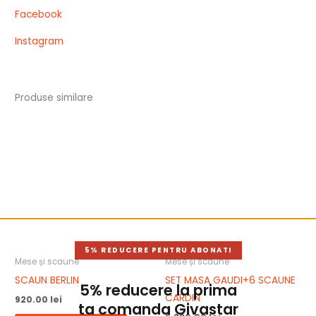
Facebook
Instagram
Produse similare
5% REDUCERE PENTRU ABONATI
Mese și scaune
Mese și scaune
SCAUN BERLIN
SET MASA GAUDI+6 SCAUNE
5% reducere la prima
CARDIN
920.00
lei
ta comanda Givastar