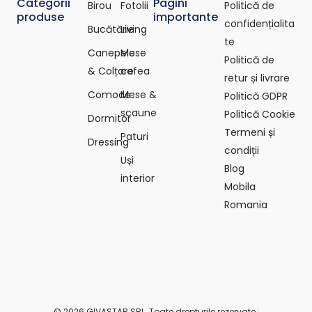
Categorii
Pagini
Birou
Fotolii
Politică de
produse
importante
confidențialita
Bucătărie
Living
te
Canepele
Mese
Politică de
& Colțare
cafea
retur și livrare
Comode
Mese &
Politică GDPR
scaune
Politică Cookie
Dormitor
Termeni și
Paturi
Dressing
condiții
Uși
Blog
interior
Mobila
Romania
© 2026 GIVASTAR SRL. Toate drepturile rezervate.