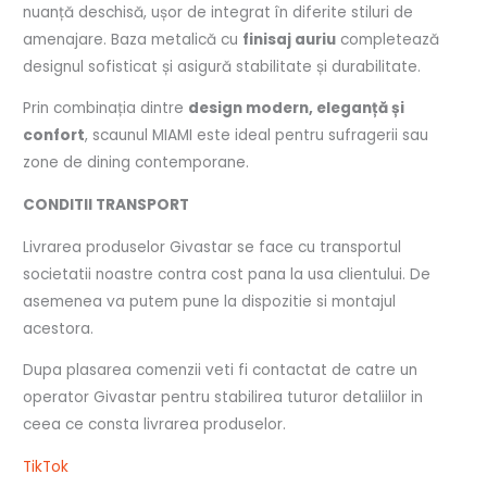
nuanță deschisă, ușor de integrat în diferite stiluri de
amenajare. Baza metalică cu
finisaj auriu
completează
designul sofisticat și asigură stabilitate și durabilitate.
Prin combinația dintre
design modern, eleganță și
confort
, scaunul MIAMI este ideal pentru sufragerii sau
zone de dining contemporane.
CONDITII TRANSPORT
Livrarea produselor Givastar se face cu transportul
societatii noastre contra cost pana la usa clientului. De
asemenea va putem pune la dispozitie si montajul
acestora.
Dupa plasarea comenzii veti fi contactat de catre un
operator Givastar pentru stabilirea tuturor detaliilor in
ceea ce consta livrarea produselor.
TikTok