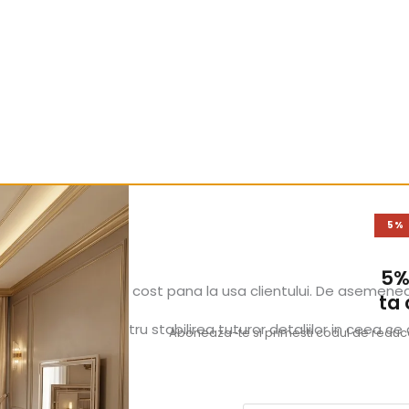
delicată.
5%
5%
tatii noastre contra cost pana la usa clientului. De asemene
ta
tor Givastar pentru stabilirea tuturor detaliilor in ceea ce 
Aboneaza-te si primesti codul de reducer