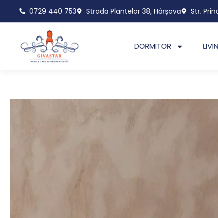
Skip
0729 440 753
Strada Plantelor 38, Hârșova
Str. Prin
to
content
DORMITOR
LIVI