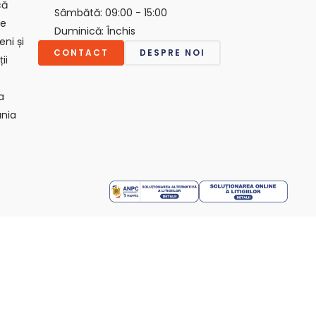
că
Sâmbătă: 09:00 - 15:00
ie
Duminică: Închis
ni și
CONTACT
DESPRE NOI
ii
a
nia