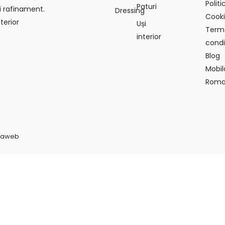
Politi
Paturi
i rafinament.
Dressing
Cook
terior
Uși
Terme
interior
condiț
Blog
Mobil
Roma
vaweb