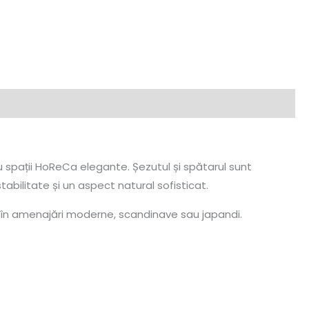
au spații HoReCa elegante. Șezutul și spătarul sunt
stabilitate și un aspect natural sofisticat.
t în amenajări moderne, scandinave sau japandi.