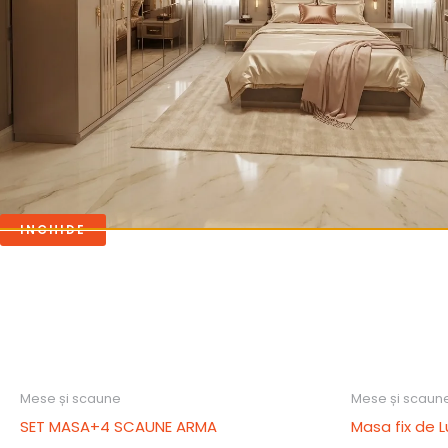
Instagram
Produse similare
INCHIDE
Mese și scaune
Mese și scaun
SET MASA+4 SCAUNE ARMA
Masa fix de 