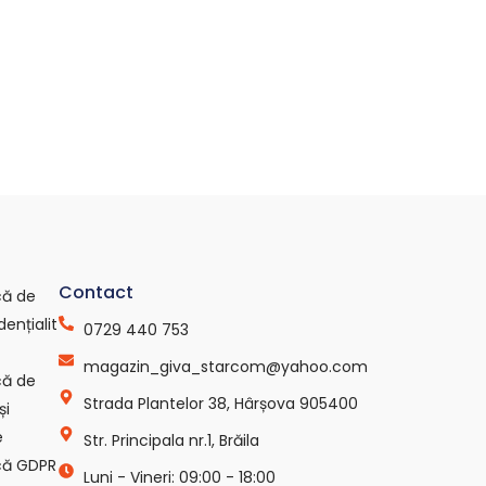
Contact
ică de
dențialit
0729 440 753
magazin_giva_starcom@yahoo.com
ică de
Strada Plantelor 38, Hârșova 905400
și
e
Str. Principala nr.1, Brăila
ică GDPR
Luni - Vineri: 09:00 - 18:00