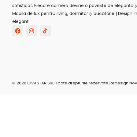
sofisticat. Fiecare cameră devine o poveste de eleganță ș
Mobila de lux pentru living, dormitor și bucătărie | Design in
elegant.
F
I
T
a
n
i
c
s
k
e
t
t
b
a
o
o
g
k
o
r
-
k
a
s
m
v
g
r
© 2026 GIVASTAR SRL. Toate drepturile rezervate.
Redesign No
e
p
o
-
c
o
m