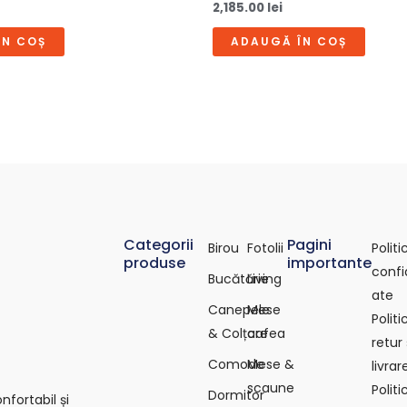
2,185.00
lei
ÎN COȘ
ADAUGĂ ÎN COȘ
Categorii
Pagini
Birou
Fotolii
Polit
produse
importante
confi
Bucătărie
Living
ate
Canepele
Mese
Polit
& Colțare
cafea
retur 
Comode
Mese &
livrar
scaune
Polit
Dormitor
fortabil și