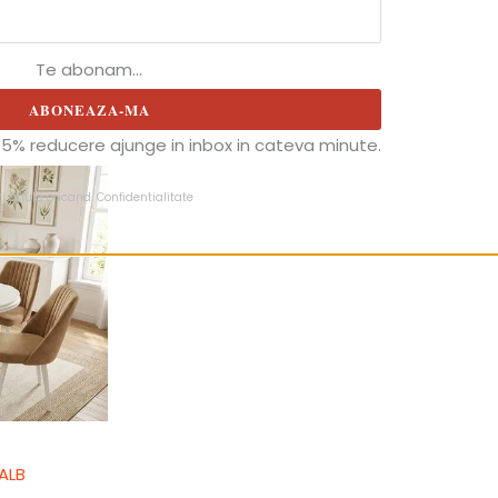
Te abonam...
ABONEAZA-MA
5% reducere ajunge in inbox in cateva minute.
ti anula oricand.
Confidentialitate
ALB