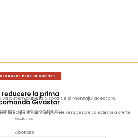
 REDUCERE PENTRU ABONATI
 reducere la prima
a va putem pune la dispozitie si montajul acestora.
 comanda Givastar
consta livrarea produselor.
e direct pe email, plus primele vesti despre colectii noi si oferte
exclusive.
Abonare