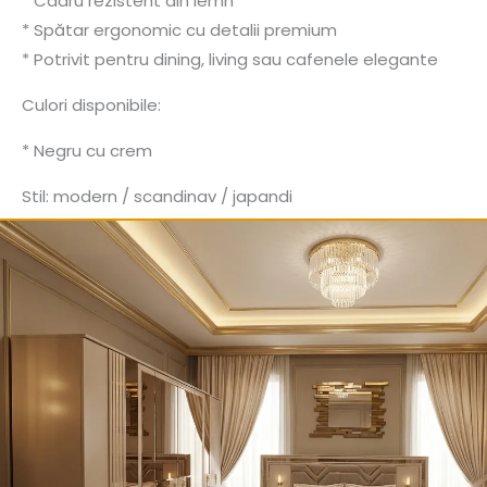
* Cadru rezistent din lemn
* Spătar ergonomic cu detalii premium
* Potrivit pentru dining, living sau cafenele elegante
Culori disponibile:
* Negru cu crem
Stil: modern / scandinav / japandi
Materiale: lemn + stofă textilă premium
Întreținere: curățare ușoară cu lavetă moale sau aspirare 
CONDITII TRANSPORT
Livrarea produselor Givastar se face cu transportul socie
Dupa plasarea comenzii veti fi contactat de catre un opera
TikTok
Facebook