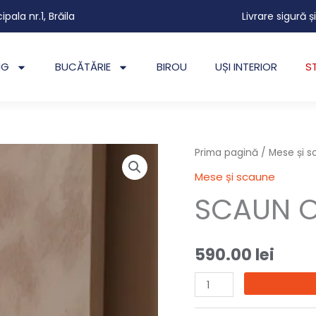
cipala nr.1, Brăila
Livrare sigură ș
NG
BUCĂTĂRIE
BIROU
UȘI INTERIOR
S
Cantitate
Prima pagină
/
Mese și 
SCAUN
Mese și scaune
OVA
SCAUN 
590.00
lei