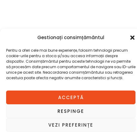
Gestionați consimțământul
Pentru a oferi cele mai bune experiențe, folosim tehnologii precum
cookie-urile pentru a stoca și/sau accesa informații despre
dispozitiv. Consimțământul pentru aceste tehnologii ne va permite
să procesăm date precum comportamentul de navigare sau ID-urile
Cantitate
Availability:
5 în stoc
unice pe acest site. Neacordarea consimțământului sau retragerea
SCAUN
acestuia poate afecta negativ anumite caracteristici și funcții.
S-
65
ADAUGĂ ÎN COȘ
ACCEPTĂ
BIROU
RESPINGE
VEZI PREFERINȚE