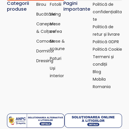
Categorii
Pagini
Birou
Fotolii
Politică de
produse
importante
confidențialita
Bucătărie
Living
te
Canepele
Mese
Politică de
& Colțare
cafea
retur și livrare
Comode
Mese &
Politică GDPR
scaune
Politică Cookie
Dormitor
Termeni și
Paturi
Dressing
condiții
Uși
Blog
interior
Mobila
Romania