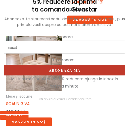
5% reducere la prima
SCAUN BIROU S-181
ta comanda Givastar
420.00
lei
Aboneaza-te si primesti codul de reducere direct pe email, plus
ADAUGĂ ÎN COȘ
primele vesti despre colectii noi si oferte exclusive.
Abonare
Te abonam...
ABONEAZA-MA
Multumim! Codul tau de 5% reducere ajunge in inbox in
cateva minute.
Mese și scaune
Poti anula oricand.
Confidentialitate
SCAUN GIVA
390.00
lei
INCHIDE
ADAUGĂ ÎN COȘ