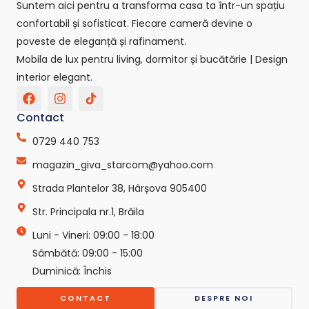
Suntem aici pentru a transforma casa ta într-un spațiu
confortabil și sofisticat. Fiecare cameră devine o
poveste de eleganță și rafinament.
Mobila de lux pentru living, dormitor și bucătărie | Design
interior elegant.
F
I
T
a
n
i
c
s
k
Contact
e
t
t
b
a
o
0729 440 753
o
g
k
o
r
-
magazin_giva_starcom@yahoo.com
k
a
s
Strada Plantelor 38, Hârșova 905400
m
v
g
Str. Principala nr.1, Brăila
r
e
Luni - Vineri: 09:00 - 18:00
p
o
Sâmbătă: 09:00 - 15:00
-
Duminică: Închis
c
o
CONTACT
DESPRE NOI
m