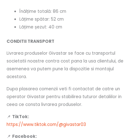
Înălțime totală: 86 cm
Lățime spătar: 52 cm
Lățime șezut: 40 cm
CONDITII TRANSPORT
Livrarea produselor Givastar se face cu transportul
societatii noastre contra cost pana la usa clientului, de
asemenea va putem pune la dispozitie si montajul
acestora.
Dupa plasarea comenzii veti fi contactat de catre un
operator Givastar pentru stabilirea tuturor detaliilor in
ceea ce consta livrarea produselor.
📌
TikTok:
https://www.tiktok.com/@givastar03
📌
Facebook: