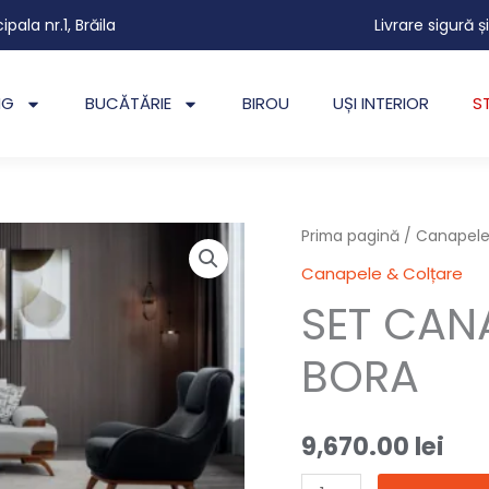
cipala nr.1, Brăila
Livrare sigură ș
NG
BUCĂTĂRIE
BIROU
UȘI INTERIOR
S
Cantitate
Prima pagină
/
Canapele
SET
Canapele & Colțare
CANAPEA
SET CAN
SI
DOUA
BORA
FOTOLII
BORA
9,670.00
lei