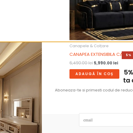
lțare
Canapele & Colțare
ENSIBILA ATENA
CANAPEA EXTENSIBILA CAPRI
5%
6,490.00
lei
5,990.00
lei
5%
ÎN COȘ
ADAUGĂ ÎN COȘ
ta
Aboneaza-te si primesti codul de reducer