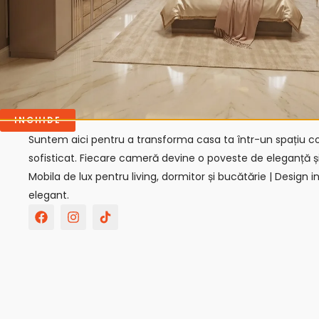
Bine ai venit la GIVASTAR!
INCHIDE
Suntem aici pentru a transforma casa ta într-un spațiu con
sofisticat. Fiecare cameră devine o poveste de eleganță ș
Mobila de lux pentru living, dormitor și bucătărie | Design in
elegant.
F
I
T
a
n
i
c
s
k
e
t
t
b
a
o
o
g
k
o
r
-
k
a
s
m
v