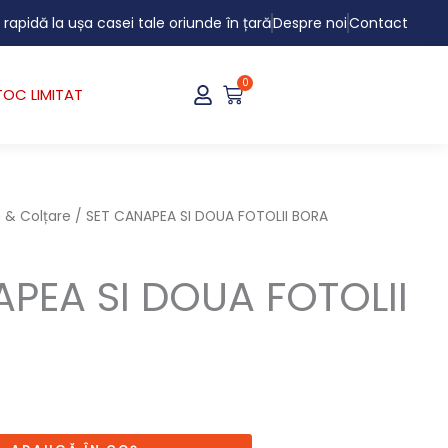
i rapidă la ușa casei tale oriunde în țară
Despre noi
Contact
0
Cart
TOC LIMITAT
 & Colțare
/ SET CANAPEA SI DOUA FOTOLII BORA
APEA SI DOUA FOTOLII