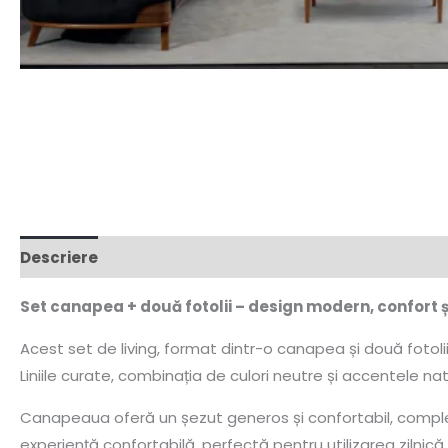
Descriere
Set canapea + două fotolii – design modern, confort și
Acest set de living, format dintr-o canapea și două fotoli
Liniile curate, combinația de culori neutre și accentele n
Canapeaua oferă un șezut generos și confortabil, completa
experiență confortabilă, perfectă pentru utilizarea zilnică.