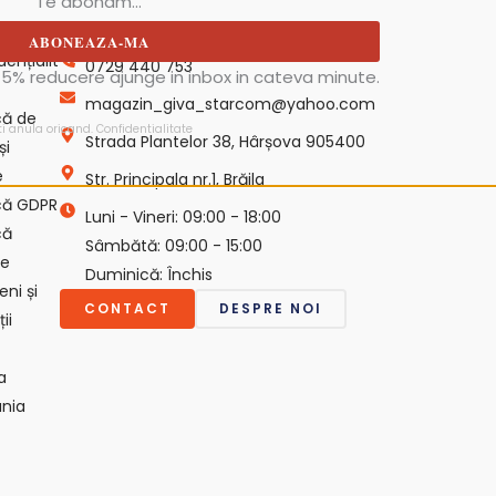
Te abonam...
Contact
ică de
ABONEAZA-MA
dențialit
0729 440 753
5% reducere ajunge in inbox in cateva minute.
magazin_giva_starcom@yahoo.com
ică de
ti anula oricand.
Confidentialitate
Strada Plantelor 38, Hârșova 905400
și
e
Str. Principala nr.1, Brăila
ică GDPR
Luni - Vineri: 09:00 - 18:00
că
Sâmbătă: 09:00 - 15:00
ie
Duminică: Închis
ni și
CONTACT
DESPRE NOI
ii
a
nia