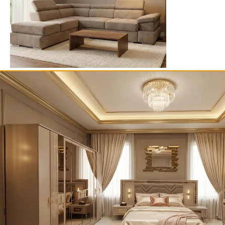
Canapele & Colțare
Canapele & Co
COLTAR EXTENSIBIL TIVOLI 2S3
CANAPEA EXT
5,840.00
lei
4,970.00
lei
ADAUGĂ ÎN COȘ
ADAUGĂ 