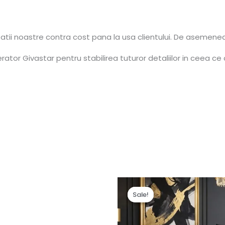
tatii noastre contra cost pana la usa clientului. De asemene
tor Givastar pentru stabilirea tuturor detaliilor in ceea ce 
Prețul
Prețul
inițial
curent
Sale!
Sale!
a
este:
fost:
5,990.0
6,490.00 lei.