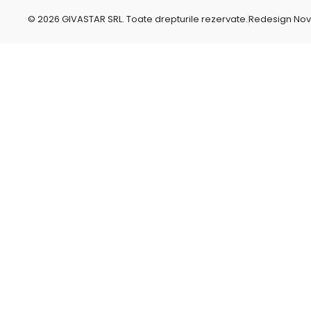
g
r
© 2026 GIVASTAR SRL. Toate drepturile rezervate.
Redesign No
e
p
o
-
c
o
m