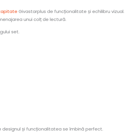
 tapitate
Givastarplus de funcționalitate și echilibru vizual.
menajarea unui colț de lectură.
gului set.
 designul și funcționalitatea se îmbină perfect.