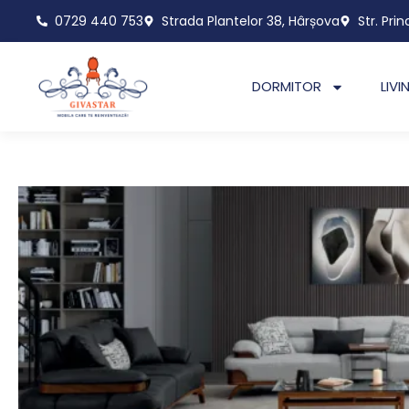
Skip
0729 440 753
Strada Plantelor 38, Hârșova
Str. Prin
to
content
DORMITOR
LIVI