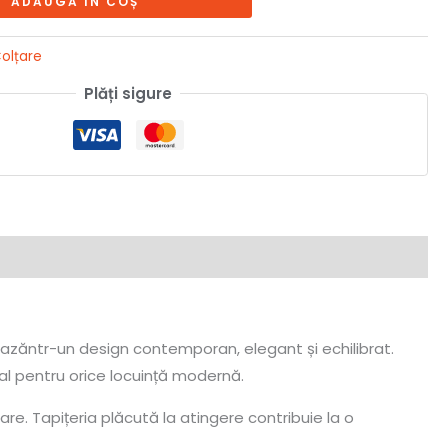
ADAUGĂ ÎN COȘ
olțare
Plăți sigure
eazăntr-un design contemporan, elegant și echilibrat.
eal pentru orice locuință modernă.
e. Tapițeria plăcută la atingere contribuie la o