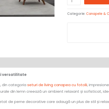
Categorie:
Canapele & C
 versatilitate
i, din categoria
seturi de living canapea cu fotolii
, impresion
aturale din lemn creează un ambient relaxant și sofisticat, id
t de perne decorative care adaugă un plus de stil și relaxar