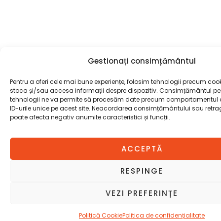
Gestionați consimțământul
Pentru a oferi cele mai bune experiențe, folosim tehnologii precum cook
stoca și/sau accesa informații despre dispozitiv. Consimțământul pe
tehnologii ne va permite să procesăm date precum comportamentul 
ID-urile unice pe acest site. Neacordarea consimțământului sau retr
poate afecta negativ anumite caracteristici și funcții.
ACCEPTĂ
RESPINGE
VEZI PREFERINȚE
Politică Cookie
Politica de confidențialitate