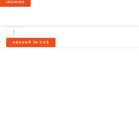
INCHIDE
Cantitate
SET
ADAUGĂ ÎN COȘ
MASA+
6
SCAUNE
ZEN