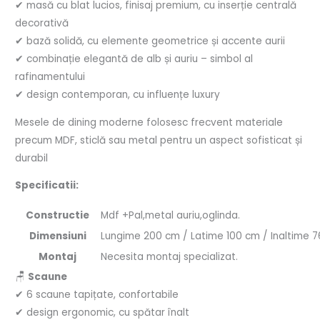
✔ masă cu blat lucios, finisaj premium, cu inserție centrală
decorativă
✔ bază solidă, cu elemente geometrice și accente aurii
✔ combinație elegantă de alb și auriu – simbol al
rafinamentului
✔ design contemporan, cu influențe luxury
Mesele de dining moderne folosesc frecvent materiale
precum MDF, sticlă sau metal pentru un aspect sofisticat și
durabil
Specificatii:
Constructie
Mdf +Pal,metal auriu,oglinda.
Dimensiuni
Lungime 200 cm / Latime 100 cm / Inaltime 
Montaj
Necesita montaj specializat.
🪑
Scaune
✔ 6 scaune tapițate, confortabile
✔ design ergonomic, cu spătar înalt