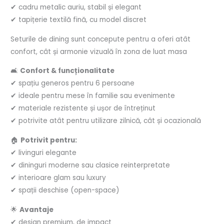
✔ cadru metalic auriu, stabil și elegant
✔ tapițerie textilă fină, cu model discret
Seturile de dining sunt concepute pentru a oferi atât
confort, cât și armonie vizuală în zona de luat masa
🛋️
Confort & funcționalitate
✔ spațiu generos pentru 6 persoane
✔ ideale pentru mese în familie sau evenimente
✔ materiale rezistente și ușor de întreținut
✔ potrivite atât pentru utilizare zilnică, cât și ocazională
🏠
Potrivit pentru:
✔ livinguri elegante
✔ dininguri moderne sau clasice reinterpretate
✔ interioare glam sau luxury
✔ spații deschise (open-space)
🌟
Avantaje
✔ design premium, de impact