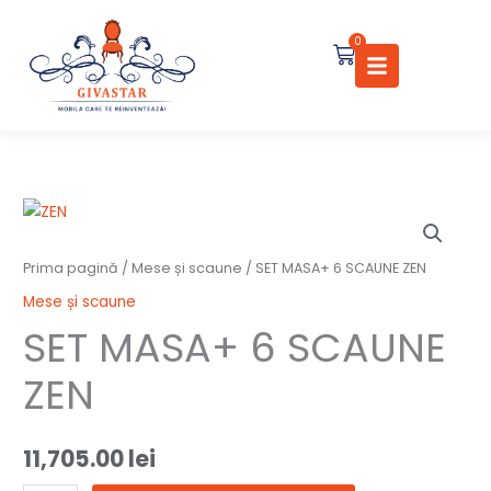
Skip
to
0
Cart
content
Cantitate
SET
MASA+
Prima pagină
/
Mese și scaune
/ SET MASA+ 6 SCAUNE ZEN
6
Mese și scaune
SCAUNE
SET MASA+ 6 SCAUNE
ZEN
ZEN
11,705.00
lei