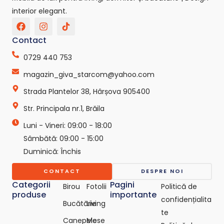
interior elegant.
F
I
T
a
n
i
c
s
k
Contact
e
t
t
b
a
o
0729 440 753
o
g
k
o
r
-
magazin_giva_starcom@yahoo.com
k
a
s
Strada Plantelor 38, Hârșova 905400
m
v
g
Str. Principala nr.1, Brăila
r
e
Luni - Vineri: 09:00 - 18:00
p
o
Sâmbătă: 09:00 - 15:00
-
Duminică: Închis
c
o
CONTACT
DESPRE NOI
m
Categorii
Pagini
Birou
Fotolii
Politică de
produse
importante
confidențialita
Bucătărie
Living
te
Canepele
Mese