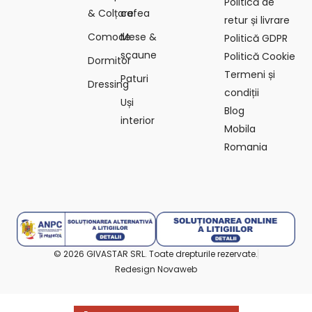
Politică de
& Colțare
cafea
retur și livrare
Comode
Mese &
Politică GDPR
scaune
Politică Cookie
Dormitor
Termeni și
Paturi
Dressing
condiții
Uși
Blog
interior
Mobila
Romania
© 2026 GIVASTAR SRL. Toate drepturile rezervate.
Redesign Novaweb