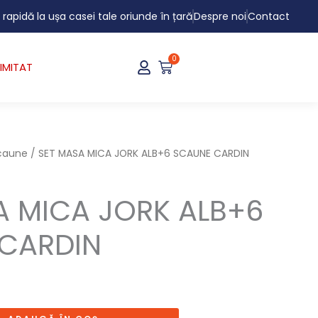
i rapidă la ușa casei tale oriunde în țară
Despre noi
Contact
0
Cart
IMITAT
scaune
/ SET MASA MICA JORK ALB+6 SCAUNE CARDIN
A MICA JORK ALB+6
CARDIN