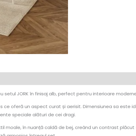
cu setul JORK în finisaj alb, perfect pentru interioare modern
os ce oferă un aspect curat și aerisit. Dimensiunea sa este id
ente speciale alături de cei dragi.
xtil moale, în nuanță caldă de bej, creând un contrast plăcu
ază armonios întregul set.