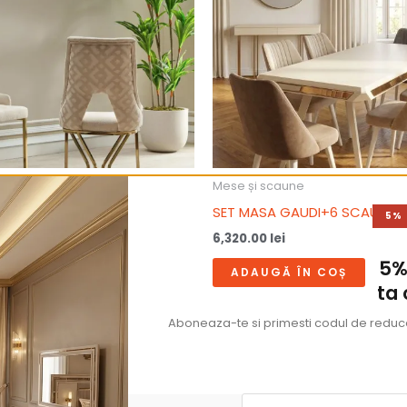
e
Mese și scaune
SET MASA GAUDI+6 SCAUNE 
5%
6,320.00
lei
5%
ÎN COȘ
ADAUGĂ ÎN COȘ
ta
Aboneaza-te si primesti codul de reducer