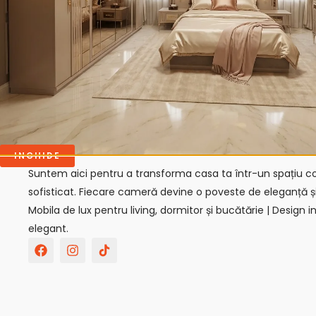
Bine ai venit la GIVASTAR!
INCHIDE
Suntem aici pentru a transforma casa ta într-un spațiu con
sofisticat. Fiecare cameră devine o poveste de eleganță ș
Mobila de lux pentru living, dormitor și bucătărie | Design in
elegant.
F
I
T
a
n
i
c
s
k
e
t
t
b
a
o
o
g
k