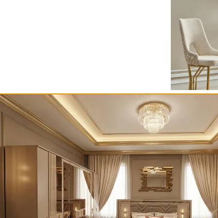
Mese și scaune
Mese și scaun
MASA+ 12 SCAUNE ZIPLAMALI
SCAUN ZEN
5,990.00
lei
1,125.00
lei
ADAUGĂ ÎN COȘ
ADAUGĂ 