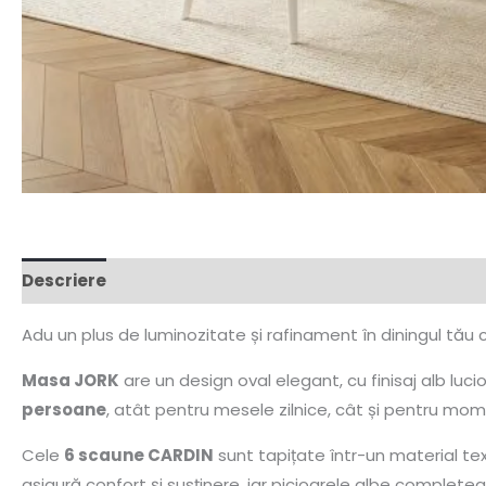
Descriere
Adu un plus de luminozitate și rafinament în diningul tău 
Masa JORK
are un design oval elegant, cu finisaj alb luci
persoane
, atât pentru mesele zilnice, cât și pentru mom
Cele
6 scaune CARDIN
sunt tapițate într-un material te
asigură confort și susținere, iar picioarele albe complete