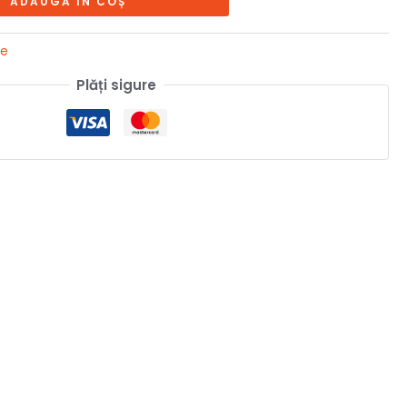
ADAUGĂ ÎN COȘ
ne
Plăți sigure