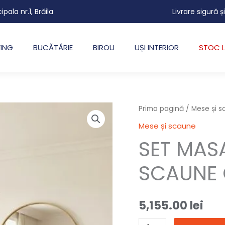
cipala nr.1, Brăila
Livrare sigură ș
VING
BUCĂTĂRIE
BIROU
UȘI INTERIOR
STOC L
Cantitate
Prima pagină
/
Mese și 
SET
Mese și scaune
MASA
SET MAS
MICA
JORK
SCAUNE 
ALB+6
SCAUNE
5,155.00
lei
CARDIN