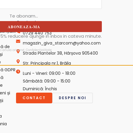
Te abonam...
Contact
ică de
ABONEAZA-MA
dențialit
0729 440 753
5% reducere ajunge in inbox in cateva minute.
magazin_giva_starcom@yahoo.com
ică de
ti anula oricand.
Confidentialitate
Strada Plantelor 38, Hârșova 905400
și
e
Str. Principala nr.1, Brăila
ică GDPR
Luni - Vineri: 09:00 - 18:00
că
Sâmbătă: 09:00 - 15:00
ie
Duminică: Închis
ni și
CONTACT
DESPRE NOI
ii
a
nia