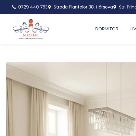
Skip
0729 440 753
Strada Plantelor 38, Hârșova
Str. Prin
to
content
DORMITOR
LI