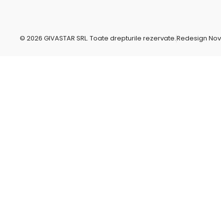
o
r
-
k
a
s
m
v
g
r
© 2026 GIVASTAR SRL. Toate drepturile rezervate.
Redesign No
e
p
o
-
c
o
m