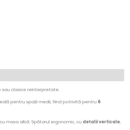
e sau clasice reinterpretate.
eală pentru spații medii, fiind potrivită pentru
6
t cu masa albă. Spătarul ergonomic, cu
detalii verticale
,