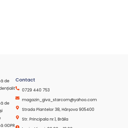
Contact
ică de
dențialit
0729 440 753
magazin_giva_starcom@yahoo.com
ică de
Strada Plantelor 38, Hârșova 905400
și
e
Str. Principala nr.1, Brăila
ică GDPR