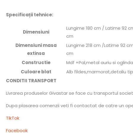
Specificații tehnice:
Lungime 180 cm / Latime 92 cm
Dimensiuni
cm
Dimensiuni masa
Lungime 218 cm /Latime 92 cm 
extinsa
cm
Constructie
Mdf +Pal,metal auriu si oglind
Culoare blat
Alb fildes,marmorat,detaliu tip
CONDITII TRANSPORT
Livrarea produselor Givastar se face cu transportul socie
Dupa plasarea comenzii veti fi contactat de catre un opera
TikTok
Facebook