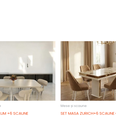
e
Mese și scaune
LUM +6 SCAUNE
SET MASA ZURICH+6 SCAUNE