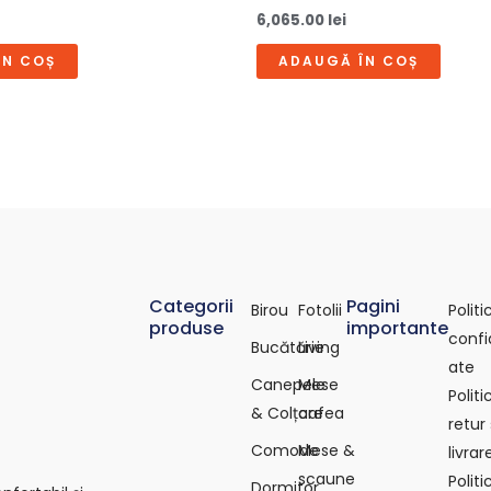
6,065.00
lei
ÎN COȘ
ADAUGĂ ÎN COȘ
Categorii
Pagini
Birou
Fotolii
Polit
produse
importante
confi
Bucătărie
Living
ate
Canepele
Mese
Polit
& Colțare
cafea
retur 
Comode
Mese &
livrar
scaune
Polit
Dormitor