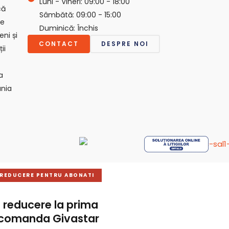
Luni - Vineri: 09:00 - 18:00
că
Sâmbătă: 09:00 - 15:00
ie
Duminică: Închis
ni și
CONTACT
DESPRE NOI
ii
a
nia
 REDUCERE PENTRU ABONATI
 reducere la prima
 comanda Givastar