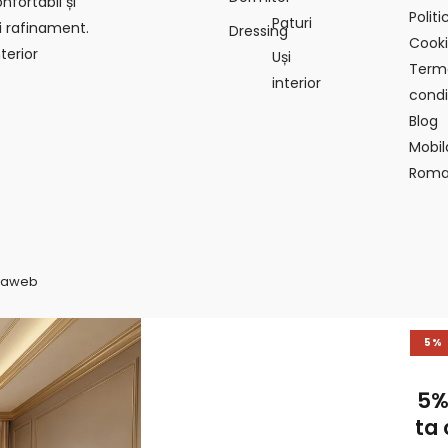
fortabil și
Politi
Paturi
i rafinament.
Dressing
Cook
terior
Uși
Terme
interior
condiț
Blog
Mobil
Roma
vaweb
5%
5%
ta