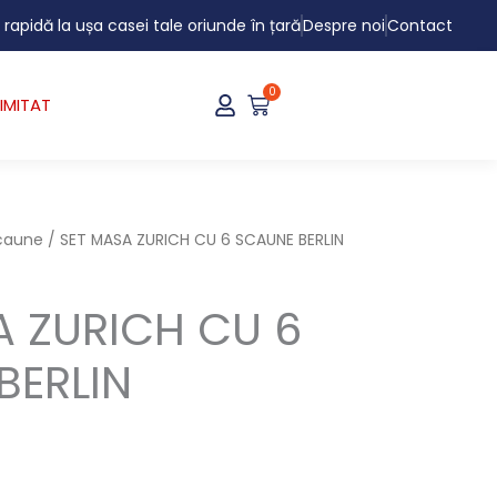
i rapidă la ușa casei tale oriunde în țară
Despre noi
Contact
0
Cart
IMITAT
scaune
/ SET MASA ZURICH CU 6 SCAUNE BERLIN
A ZURICH CU 6
BERLIN