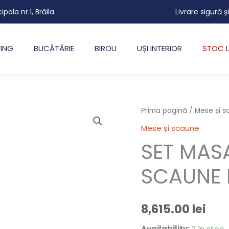
cipala nr.1, Brăila
Livrare sigură ș
VING
BUCĂTĂRIE
BIROU
UȘI INTERIOR
STOC L
Cantitate
Prima pagină
/
Mese și 
SET
Mese și scaune
MASA
SET MAS
ZURICH
CU
SCAUNE 
6
SCAUNE
8,615.00
lei
BERLIN
Availability:
2 în stoc