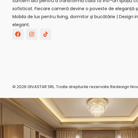
Suntem aici pentru a transforma casa ta într-un spațiu con
sofisticat. Fiecare cameră devine o poveste de eleganță ș
Mobila de lux pentru living, dormitor și bucătărie | Design in
elegant.
F
I
T
a
n
i
c
s
k
e
t
t
b
a
o
o
g
k
o
r
-
k
a
s
m
v
g
r
© 2026 GIVASTAR SRL. Toate drepturile rezervate.
Redesign No
e
p
o
-
c
o
m