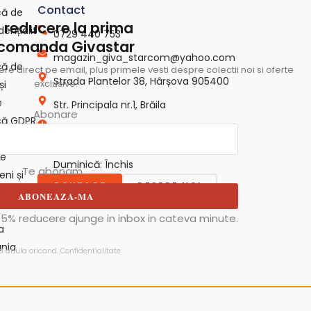
Contact
ică de
 reducere la prima
dențialit
0729 440 753
 comanda Givastar
magazin_giva_starcom@yahoo.com
ică de
e direct pe email, plus primele vesti despre colectii noi si oferte
Strada Plantelor 38, Hârșova 905400
exclusive.
și
e
Str. Principala nr.1, Brăila
Abonare
ică GDPR
Luni - Vineri: 09:00 - 18:00
că
Sâmbătă: 09:00 - 15:00
ie
Duminică: Închis
Te abonam...
ni și
CONTACT
DESPRE NOI
ii
ABONEAZA-MA
5% reducere ajunge in inbox in cateva minute.
a
nia
ti anula oricand.
Confidentialitate