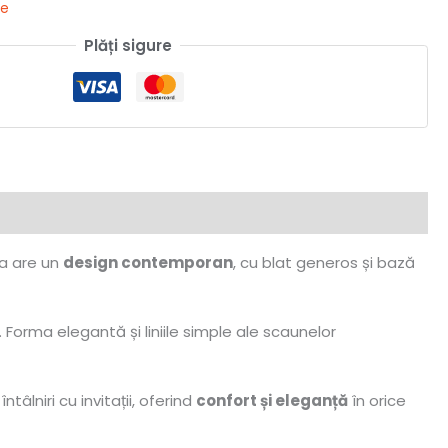
ne
Plăți sigure
sa are un
design contemporan
, cu blat generos și bază
. Forma elegantă și liniile simple ale scaunelor
âlniri cu invitații, oferind
confort și eleganță
în orice