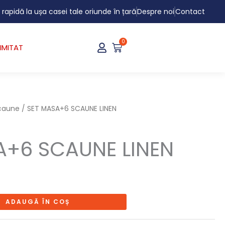
i rapidă la ușa casei tale oriunde în țară
Despre noi
Contact
0
Cart
IMITAT
scaune
/ SET MASA+6 SCAUNE LINEN
A+6 SCAUNE LINEN
ADAUGĂ ÎN COȘ