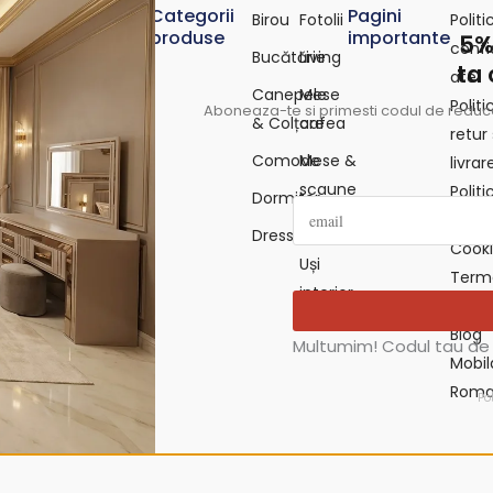
Categorii
Pagini
Birou
Fotolii
Polit
produse
importante
5%
confi
Bucătărie
Living
ta
ate
Canepele
Mese
Polit
Aboneaza-te si primesti codul de reducer
& Colțare
cafea
retur 
Comode
Mese &
livrar
scaune
Polit
Dormitor
fortabil și
Politi
Paturi
i rafinament.
Dressing
Cook
terior
Uși
Terme
interior
condiț
Blog
Multumim! Codul tau de 
Mobil
Roma
Po