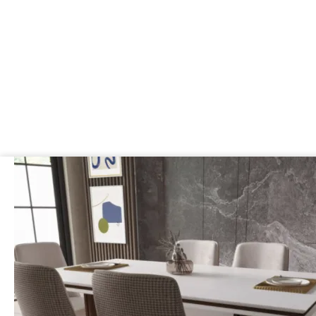
Cantitate
SET
MASA+6
SCAUNE
LINEN