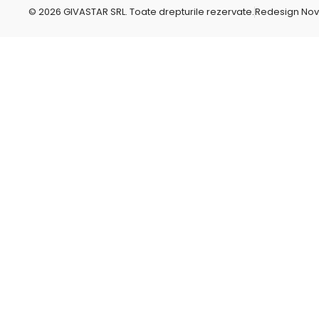
r
© 2026 GIVASTAR SRL. Toate drepturile rezervate.
Redesign No
e
p
o
-
c
o
m