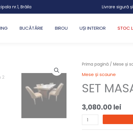
cipala nr.1, Brăila
Livrare sigură ș
VING
BUCĂTĂRIE
BIROU
UȘI INTERIOR
STOC L
Cantitate
Prima pagină
/
Mese și 
SET
Mese și scaune
MASA+6
SET MAS
SCAUNE
LINEN
3,080.00
lei