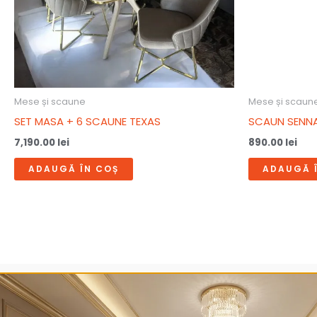
Mese și scaune
Mese și scaun
SET MASA + 6 SCAUNE TEXAS
SCAUN SENN
7,190.00
lei
890.00
lei
ADAUGĂ ÎN COȘ
ADAUGĂ 