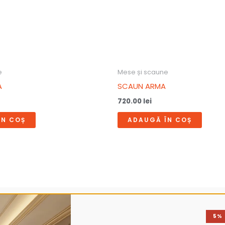
e
Mese și scaune
A
SCAUN ARMA
720.00
lei
ÎN COȘ
ADAUGĂ ÎN COȘ
5%