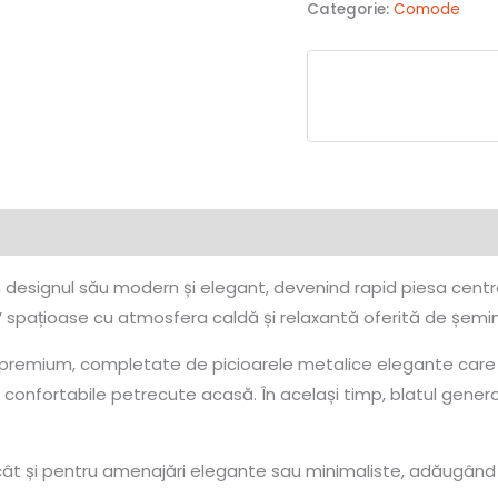
Categorie:
Comode
signul său modern și elegant, devenind rapid piesa centrală 
spațioase cu atmosfera caldă și relaxantă oferită de șemine
saje premium, completate de picioarele metalice elegante care
le confortabile petrecute acasă. În același timp, blatul gener
 și pentru amenajări elegante sau minimaliste, adăugând un p