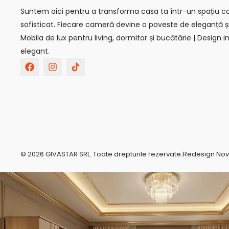
Suntem aici pentru a transforma casa ta într-un spațiu con
sofisticat. Fiecare cameră devine o poveste de eleganță ș
Mobila de lux pentru living, dormitor și bucătărie | Design in
elegant.
F
I
T
a
n
i
c
s
k
e
t
t
b
a
o
o
g
k
o
r
-
k
a
s
m
v
g
r
© 2026 GIVASTAR SRL. Toate drepturile rezervate.
Redesign No
e
p
o
-
c
o
m