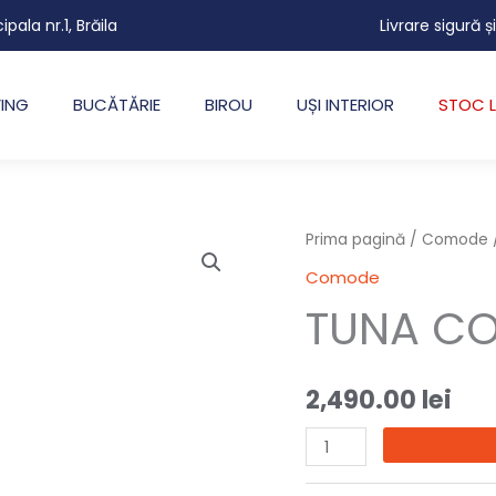
cipala nr.1, Brăila
Livrare sigură ș
VING
BUCĂTĂRIE
BIROU
UȘI INTERIOR
STOC L
Cantitate
Prima pagină
/
Comode
TUNA
Comode
COMODA
TUNA C
TV
2,490.00
lei