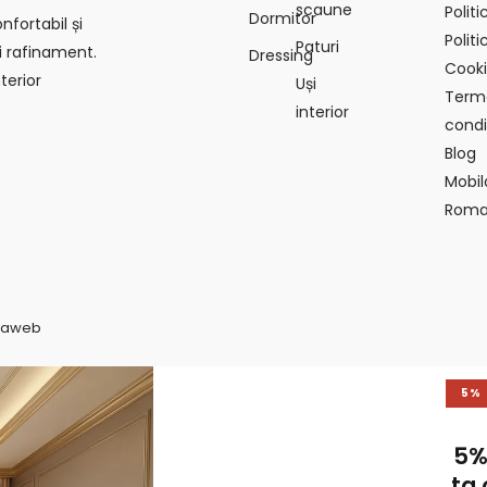
scaune
Polit
Dormitor
fortabil și
Politi
Paturi
i rafinament.
Dressing
Cook
terior
Uși
Terme
interior
condiț
Blog
Mobil
Roma
vaweb
5%
5%
ta