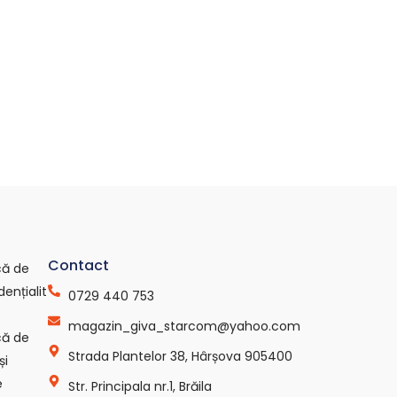
Contact
ică de
dențialit
0729 440 753
magazin_giva_starcom@yahoo.com
ică de
Strada Plantelor 38, Hârșova 905400
și
e
Str. Principala nr.1, Brăila