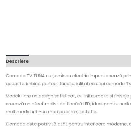
Descriere
Comoda TV TUNA cu șemineu electric impresionează prin de
aceasta îmbină perfect funcționalitatea unei comode TV 
Modelul are un design sofisticat, cu linii curbate și fini
creează un efect realist de flacără LED, ideal pentru seri
multimedia într-un mod practic și estetic.
Comoda este potrivită atât pentru interioare moderne, cât