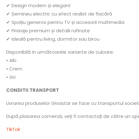
✔ Design modern și elegant
✔ Șemineu electric cu efect realist de flacără
✔ Spațiu generos pentru TV și accesorii multimedia
✔ Finisaje premium și detalii rafinate
✔ Ideală pentru living, dormitor sau birou
Disponibilă în următoarele variante de culoare:
• Alb
• Crem
• Gri
CONDITII TRANSPORT
Livrarea produselor Givastar se face cu transportul socie
După plasarea comenzii, veți fi contactați de către un oper
TikTok