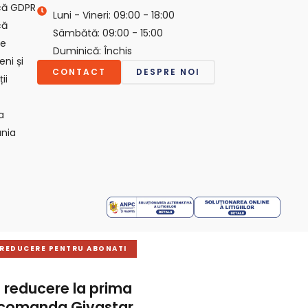
ică GDPR
Luni - Vineri: 09:00 - 18:00
că
Sâmbătă: 09:00 - 15:00
ie
Duminică: Închis
ni și
CONTACT
DESPRE NOI
ii
a
nia
 REDUCERE PENTRU ABONATI
 reducere la prima
 comanda Givastar