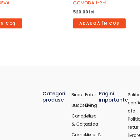
NEVA
COMODA 1-3-1
520.00
lei
ÎN COȘ
ADAUGĂ ÎN COȘ
Categorii
Pagini
Birou
Fotolii
Polit
produse
importante
confi
Bucătărie
Living
ate
Canepele
Mese
Polit
& Colțare
cafea
retur 
Comode
Mese &
livrar