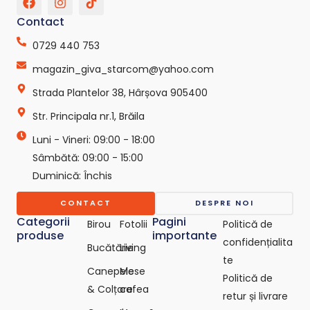
a
n
i
c
s
k
Contact
e
t
t
b
a
o
0729 440 753
o
g
k
o
r
-
magazin_giva_starcom@yahoo.com
k
a
s
Strada Plantelor 38, Hârșova 905400
m
v
g
Str. Principala nr.1, Brăila
r
e
Luni - Vineri: 09:00 - 18:00
p
o
Sâmbătă: 09:00 - 15:00
-
Duminică: Închis
c
o
CONTACT
DESPRE NOI
m
Categorii
Pagini
Birou
Fotolii
Politică de
produse
importante
confidențialita
Bucătărie
Living
te
Canepele
Mese
Politică de
& Colțare
cafea
retur și livrare