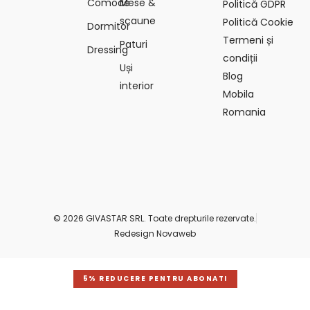
Comode
Mese &
Politică GDPR
scaune
Politică Cookie
Dormitor
Termeni și
Paturi
Dressing
condiții
Uși
Blog
interior
Mobila
Romania
© 2026 GIVASTAR SRL. Toate drepturile rezervate.
Redesign Novaweb
5% REDUCERE PENTRU ABONATI