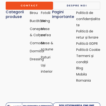
c
o
CONTACT
DESPRE NOI
m
Categorii
Pagini
Birou
Fotolii
Politică de
produse
importante
confidențialita
Bucătărie
Living
te
Canepele
Mese
Politică de
& Colțare
cafea
retur și livrare
Comode
Mese &
Politică GDPR
scaune
Politică Cookie
Dormitor
Termeni și
Paturi
Dressing
condiții
Uși
Blog
interior
Mobila
Romania