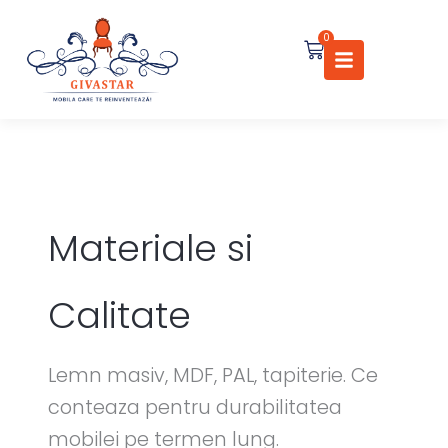
Skip
Tapiterie
to
canapea:
0
Cart
content
cum
alegi
intre
catifea,
boucle,
eco-
piele
Materiale si
si
textil
Calitate
Lemn masiv, MDF, PAL, tapiterie. Ce
conteaza pentru durabilitatea
mobilei pe termen lung.