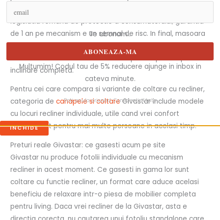
conform drepturilor de garantie legala prevazute de
legislatia romana de protectie a consumatorului; garantia
de 1 an pe mecanism e un semnal de risc. In final, masoara
Te abonam...
spatiul disponibil inainte sa comanda: un recliner standard
ABONEAZA-MA
are nevoie de 25-40 cm liber intre spate si perete pentru
Multumim! Codul tau de 5% reducere ajunge in inbox in
inclinare completa.
cateva minute.
Pentru cei care compara si variante de coltare cu recliner,
Poti anula oricand.
Confidentialitate
categoria de
canapele si coltare
Givastar include modele
cu locuri recliner individuale, utile cand vrei confort
personalizat pentru mai multe persoane in acelasi timp.
INCHIDE
Preturi reale Givastar: ce gasesti acum pe site
Givastar nu produce fotolii individuale cu mecanism
recliner in acest moment. Ce gasesti in gama lor sunt
coltare cu functie recliner, un format care aduce acelasi
beneficiu de relaxare intr-o piesa de mobilier completa
pentru living. Daca vrei recliner de la Givastar, asta e
directia corecta, nu cautarea unui fotoliu standalone care