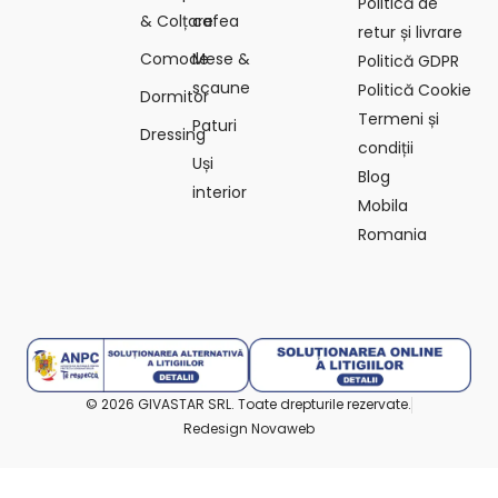
Politică de
& Colțare
cafea
retur și livrare
Comode
Mese &
Politică GDPR
scaune
Politică Cookie
Dormitor
Termeni și
Paturi
Dressing
condiții
Uși
Blog
interior
Mobila
Romania
© 2026 GIVASTAR SRL. Toate drepturile rezervate.
Redesign Novaweb