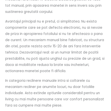
tot manual, prin apasarea manetei in sens invers sau prin
sustinerea greutatii corpului.
Avantajul principal nu e pretul, ci simplitatea. Nu exista
componente care se pot defecta electronic, nu ai nevoie
de priza in apropierea fotoliului si nu te afecteaza o pana
de curent. Un mecanism manual bine fabricat, cu structura
din otel, poate rezista activ 15-20 de ani fara interventie
tehnica. Dezavantajul real: ai un numar limitat de pozitii
prestabilite, nu poti ajusta unghiul cu precizie de un grad, si
daca ai mobilitate redusa la brate sau incheieturi,
actionarea manetei poate fi dificila.
In categoria reclinere manuale intra si coltarele cu
mecanism recliner pe anumite locuri, nu doar fotoliile
individuale. Asta extinde optiunile considerabil pentru un
living cu mai multe persoane care vor confort personalizat
fara sa cumpere mai multe piese.