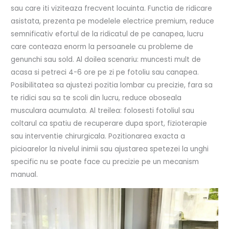
sau care iti viziteaza frecvent locuinta. Functia de ridicare
asistata, prezenta pe modelele electrice premium, reduce
semnificativ efortul de la ridicatul de pe canapea, lucru
care conteaza enorm la persoanele cu probleme de
genunchi sau sold. Al doilea scenariu: muncesti mult de
acasa si petreci 4-6 ore pe zi pe fotoliu sau canapea.
Posibilitatea sa ajustezi pozitia lombar cu precizie, fara sa
te ridici sau sa te scoli din lucru, reduce oboseala
musculara acumulata. Al treilea: folosesti fotoliul sau
coltarul ca spatiu de recuperare dupa sport, fizioterapie
sau interventie chirurgicala. Pozitionarea exacta a
picioarelor la nivelul inimii sau ajustarea spetezei la unghi
specific nu se poate face cu precizie pe un mecanism
manual.