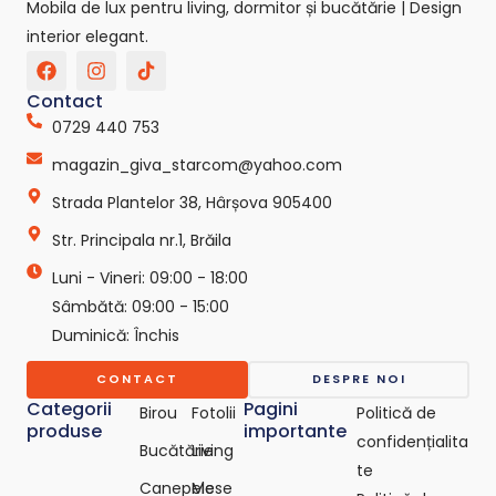
Mobila de lux pentru living, dormitor și bucătărie | Design
interior elegant.
F
I
T
a
n
i
c
s
k
Contact
e
t
t
0729 440 753
b
a
o
o
g
k
magazin_giva_starcom@yahoo.com
o
r
-
k
a
s
Strada Plantelor 38, Hârșova 905400
m
v
g
Str. Principala nr.1, Brăila
r
e
Luni - Vineri: 09:00 - 18:00
p
Sâmbătă: 09:00 - 15:00
o
Duminică: Închis
-
c
o
CONTACT
DESPRE NOI
m
Categorii
Pagini
Birou
Fotolii
Politică de
produse
importante
confidențialita
Bucătărie
Living
te
Canepele
Mese