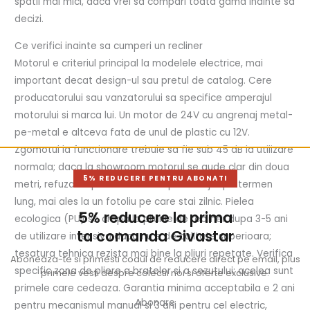
spatii mai mici, daca vrei sa compari toata gama inainte sa
decizi.
Ce verifici inainte sa cumperi un recliner
Motorul e criteriul principal la modelele electrice, mai
important decat design-ul sau pretul de catalog. Cere
producatorului sau vanzatorului sa specifice amperajul
motorului si marca lui. Un motor de 24V cu angrenaj metal-
pe-metal e altceva fata de unul de plastic cu 12V.
Zgomotul la functionare trebuie sa fie sub 45 dB la utilizare
normala; daca la showroom motorul se aude clar din doua
5% REDUCERE PENTRU ABONATI
metri, refuza. Tapiteria are un impact major pe termen
lung, mai ales la un fotoliu pe care stai zilnic. Pielea
5% reducere la prima
ecologica (PU) se crapa la pliurile de recliner dupa 3-5 ani
ta comanda Givastar
de utilizare intensiva daca nu e de calitate superioara;
tesatura tehnica rezista mai bine la pliuri repetate. Verifica
Aboneaza-te si primesti codul de reducere direct pe email, plus
specific zona de pliere a bratelor si a sezutului: acelea sunt
primele vesti despre colectii noi si oferte exclusive.
primele care cedeaza. Garantia minima acceptabila e 2 ani
Abonare
pentru mecanismul manual si 3 ani pentru cel electric,