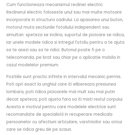
Cum functioneaza mecanismul recliner electric
Reclinerul electric foloseste unul sau mai multe motoare
incorporate in structura cadrului. La apasarea unui buton,
motorul muta sectiunile fotoliului independent sau
simultan: speteza se inclina, suportul de picioare se ridica,
iar unele modele ridica si intregul fotoliu pentru a te ajuta
sa te asezi sau sa te ridici. Butonul poate fi pe o
telecomanda, pe brat sau chiar pe o aplicatie mobila in
cazul modelelor premium.
Pozitiile sunt practic infinite in intervalul mecanic permis.
Poti opri exact la unghiul care iti elibereaza presiunea
lombara, poti ridica picioarele mai mult sau mai putin
decat speteza, poti ajusta fara sa iti misti restul corpului.
Acesta e motivul pentru care modelele electrice sunt
recomandate de specialistii in recuperare medicala
persoanelor cu afectiuni articulare, varstnicilor sau oricui
care se ridica greu de pe scaun.