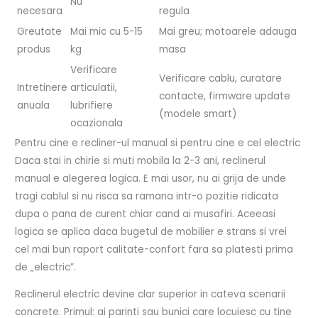
Nu
necesara
regula
Greutate
Mai mic cu 5-15
Mai greu; motoarele adauga
produs
kg
masa
Verificare
Verificare cablu, curatare
Intretinere
articulatii,
contacte, firmware update
anuala
lubrifiere
(modele smart)
ocazionala
Pentru cine e recliner-ul manual si pentru cine e cel electric
Daca stai in chirie si muti mobila la 2-3 ani, reclinerul
manual e alegerea logica. E mai usor, nu ai grija de unde
tragi cablul si nu risca sa ramana intr-o pozitie ridicata
dupa o pana de curent chiar cand ai musafiri. Aceeasi
logica se aplica daca bugetul de mobilier e strans si vrei
cel mai bun raport calitate-confort fara sa platesti prima
de „electric”.
Reclinerul electric devine clar superior in cateva scenarii
concrete. Primul: ai parinti sau bunici care locuiesc cu tine