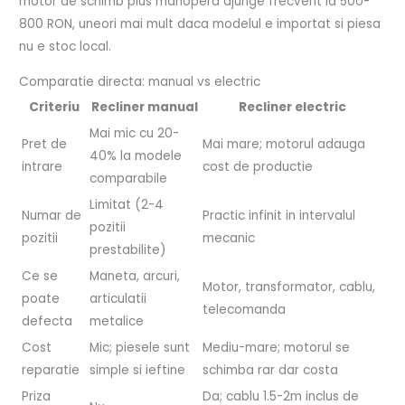
motor de schimb plus manopera ajunge frecvent la 500-
800 RON, uneori mai mult daca modelul e importat si piesa
nu e stoc local.
Comparatie directa: manual vs electric
Criteriu
Recliner manual
Recliner electric
Mai mic cu 20-
Pret de
Mai mare; motorul adauga
40% la modele
intrare
cost de productie
comparabile
Limitat (2-4
Numar de
Practic infinit in intervalul
pozitii
pozitii
mecanic
prestabilite)
Ce se
Maneta, arcuri,
Motor, transformator, cablu,
poate
articulatii
telecomanda
defecta
metalice
Cost
Mic; piesele sunt
Mediu-mare; motorul se
reparatie
simple si ieftine
schimba rar dar costa
Priza
Da; cablu 1.5-2m inclus de