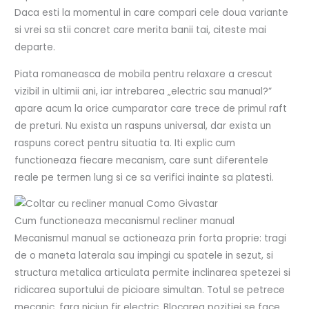
Daca esti la momentul in care compari cele doua variante
si vrei sa stii concret care merita banii tai, citeste mai
departe.
Piata romaneasca de mobila pentru relaxare a crescut
vizibil in ultimii ani, iar intrebarea „electric sau manual?”
apare acum la orice cumparator care trece de primul raft
de preturi. Nu exista un raspuns universal, dar exista un
raspuns corect pentru situatia ta. Iti explic cum
functioneaza fiecare mecanism, care sunt diferentele
reale pe termen lung si ce sa verifici inainte sa platesti.
Cum functioneaza mecanismul recliner manual
Mecanismul manual se actioneaza prin forta proprie: tragi
de o maneta laterala sau impingi cu spatele in sezut, si
structura metalica articulata permite inclinarea spetezei si
ridicarea suportului de picioare simultan. Totul se petrece
mecanic, fara niciun fir electric. Blocarea pozitiei se face