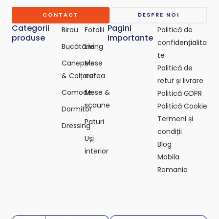
c
o
CONTACT
DESPRE NOI
m
Categorii
Pagini
Birou
Fotolii
Politică de
produse
importante
confidențialita
Bucătărie
Living
te
Canepele
Mese
Politică de
& Colțare
cafea
retur și livrare
Comode
Mese &
Politică GDPR
scaune
Politică Cookie
Dormitor
Termeni și
Paturi
Dressing
condiții
Uși
Blog
interior
Mobila
Romania