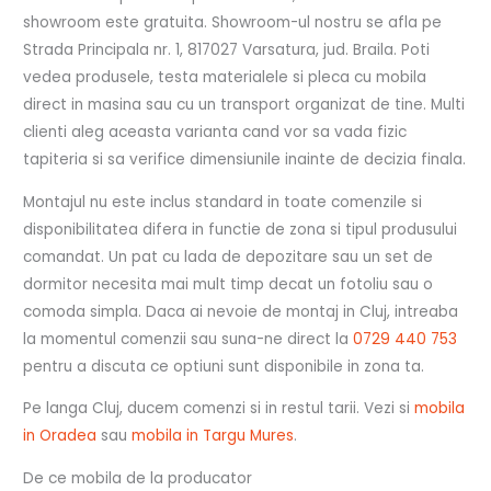
showroom este gratuita. Showroom-ul nostru se afla pe
Strada Principala nr. 1, 817027 Varsatura, jud. Braila. Poti
vedea produsele, testa materialele si pleca cu mobila
direct in masina sau cu un transport organizat de tine. Multi
clienti aleg aceasta varianta cand vor sa vada fizic
tapiteria si sa verifice dimensiunile inainte de decizia finala.
Montajul nu este inclus standard in toate comenzile si
disponibilitatea difera in functie de zona si tipul produsului
comandat. Un pat cu lada de depozitare sau un set de
dormitor necesita mai mult timp decat un fotoliu sau o
comoda simpla. Daca ai nevoie de montaj in Cluj, intreaba
la momentul comenzii sau suna-ne direct la
0729 440 753
pentru a discuta ce optiuni sunt disponibile in zona ta.
Pe langa Cluj, ducem comenzi si in restul tarii. Vezi si
mobila
in Oradea
sau
mobila in Targu Mures
.
De ce mobila de la producator