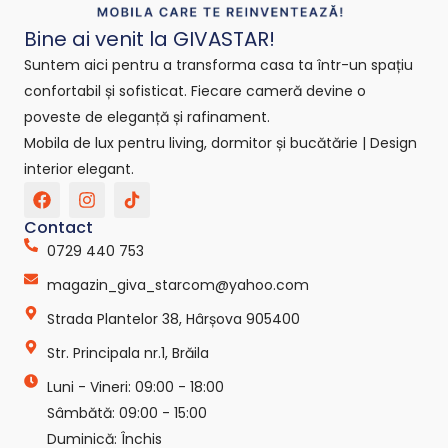
Bine ai venit la GIVASTAR!
Suntem aici pentru a transforma casa ta într-un spațiu
confortabil și sofisticat. Fiecare cameră devine o
poveste de eleganță și rafinament.
Mobila de lux pentru living, dormitor și bucătărie | Design
interior elegant.
F
I
T
a
n
i
c
s
k
Contact
e
t
t
0729 440 753
b
a
o
o
g
k
magazin_giva_starcom@yahoo.com
o
r
-
k
a
s
Strada Plantelor 38, Hârșova 905400
m
v
g
Str. Principala nr.1, Brăila
r
e
Luni - Vineri: 09:00 - 18:00
p
Sâmbătă: 09:00 - 15:00
o
Duminică: Închis
-