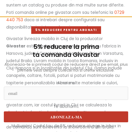
suntem un catalog cu produse din mai multe surse diferite.
Poti comanda online pe givastar.com sau telefonic la
0729
440 753
daca ai intrebari despre configuratii sau
disponibilitate inainte sa plasezi comanda.
5% REDUCERE PENTRU ABONATI
Givastar livreaza mobila in Cluj de la producator
5% reducere la prima
Givastar
este producator roman de mobila cu fabrica in
ta comanda Givastar
Harsova, judetul Constanta, si showroom fizic in Varsatura,
judetul Braila. Livram mobila in toata Romania, inclusiv in
Aboneaza-te si primesti codul de reducere direct pe email, plus
Cluj-Napoca si in localitatile din judetul Cluj. Gama include
primele vesti despre colectii noi si oferte exclusive.
canapele, coltare, fotolii, paturi si paturi matrimoniale cu
tapiterie personalizabila in mai multe materiale si culori,
Abonare
seturi complete de mobila dormitor, mobila living, mese,
scaune si comode. Comenzile se plaseaza online pe
givastar.com, iar costul livrarii in Cluj se calculeaza la
Te abonam...
checkout in functie de adresa exacta. Nu avem showroom
ABONEAZA-MA
in Cluj, insa clientii care doresc sa vada produsele inainte
Multumim! Codul tau de 5% reducere ajunge in inbox in
de comanda sunt bineveniti la showroom-ul din Braila.