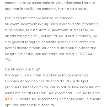
comoda, asa ca suma variaza. Vei vedea costul calculat
automat la finalizarea comenzii, inainte sa platesti.
Pot vedea fizic mobila inainte sa comand?
Nu avem showroom in Cluj. Daca vrei sa verifici produsele
in persoana, te asteptam la showroom-ul din Braila, pe
Strada Principala nr. 1, Varsatura, jud. Braila. Alternativ, pe
site gasesti fotografii detaliate si specificatii complete
pentru fiecare produs, iar daca ai intrebari suplimentare
despre dimensiuni sau materiale poti suna la 0729 440
753.
Faceti montaj in Cluj?
Montajul nu este inclus standard in toate comenzile.
Disponibilitatea depinde de zona din Cluj si de tipul
produsului: un set dormitor sau un pat cu lada necesita mai
mult timp decat un fotoliu sau o comoda. Suna-ne la
0729
440 753
inainte sau la momentul comenzii pentru a discuta
optiunile disponibile in zona ta.