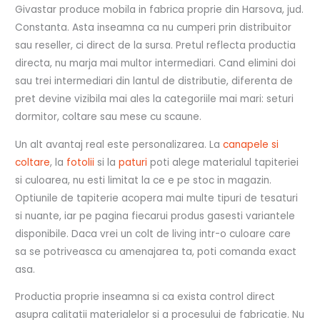
Givastar produce mobila in fabrica proprie din Harsova, jud.
Constanta. Asta inseamna ca nu cumperi prin distribuitor
sau reseller, ci direct de la sursa. Pretul reflecta productia
directa, nu marja mai multor intermediari. Cand elimini doi
sau trei intermediari din lantul de distributie, diferenta de
pret devine vizibila mai ales la categoriile mai mari: seturi
dormitor, coltare sau mese cu scaune.
Un alt avantaj real este personalizarea. La
canapele si
coltare
, la
fotolii
si la
paturi
poti alege materialul tapiteriei
si culoarea, nu esti limitat la ce e pe stoc in magazin.
Optiunile de tapiterie acopera mai multe tipuri de tesaturi
si nuante, iar pe pagina fiecarui produs gasesti variantele
disponibile. Daca vrei un colt de living intr-o culoare care
sa se potriveasca cu amenajarea ta, poti comanda exact
asa.
Productia proprie inseamna si ca exista control direct
asupra calitatii materialelor si a procesului de fabricatie. Nu