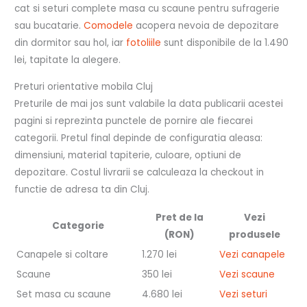
cat si seturi complete masa cu scaune pentru sufragerie
sau bucatarie.
Comodele
acopera nevoia de depozitare
din dormitor sau hol, iar
fotoliile
sunt disponibile de la 1.490
lei, tapitate la alegere.
Preturi orientative mobila Cluj
Preturile de mai jos sunt valabile la data publicarii acestei
pagini si reprezinta punctele de pornire ale fiecarei
categorii. Pretul final depinde de configuratia aleasa:
dimensiuni, material tapiterie, culoare, optiuni de
depozitare. Costul livrarii se calculeaza la checkout in
functie de adresa ta din Cluj.
Pret de la
Vezi
Categorie
(RON)
produsele
Canapele si coltare
1.270 lei
Vezi canapele
Scaune
350 lei
Vezi scaune
Set masa cu scaune
4.680 lei
Vezi seturi