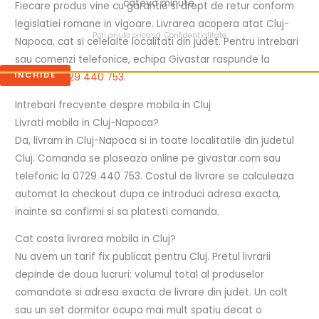
cateva minute.
Fiecare produs vine cu garantie si drept de retur conform
legislatiei romane in vigoare. Livrarea acopera atat Cluj-
Poti anula oricand.
Confidentialitate
Napoca, cat si celelalte localitati din judet. Pentru intrebari
sau comenzi telefonice, echipa Givastar raspunde la
INCHIDE
numarul
0729 440 753
.
Intrebari frecvente despre mobila in Cluj
Livrati mobila in Cluj-Napoca?
Da, livram in Cluj-Napoca si in toate localitatile din judetul
Cluj. Comanda se plaseaza online pe givastar.com sau
telefonic la 0729 440 753. Costul de livrare se calculeaza
automat la checkout dupa ce introduci adresa exacta,
inainte sa confirmi si sa platesti comanda.
Cat costa livrarea mobila in Cluj?
Nu avem un tarif fix publicat pentru Cluj. Pretul livrarii
depinde de doua lucruri: volumul total al produselor
comandate si adresa exacta de livrare din judet. Un colt
sau un set dormitor ocupa mai mult spatiu decat o