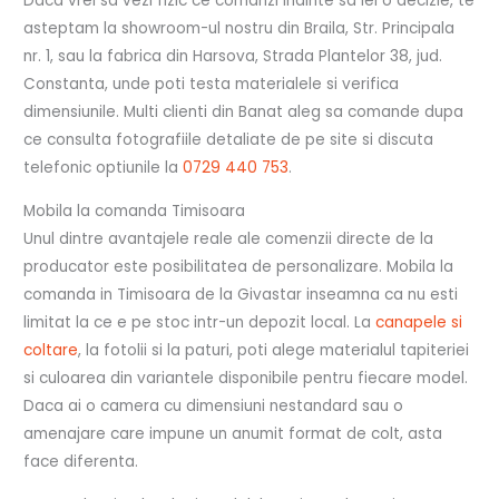
Daca vrei sa vezi fizic ce comanzi inainte sa iei o decizie, te
asteptam la showroom-ul nostru din Braila, Str. Principala
nr. 1, sau la fabrica din Harsova, Strada Plantelor 38, jud.
Constanta, unde poti testa materialele si verifica
dimensiunile. Multi clienti din Banat aleg sa comande dupa
ce consulta fotografiile detaliate de pe site si discuta
telefonic optiunile la
0729 440 753
.
Mobila la comanda Timisoara
Unul dintre avantajele reale ale comenzii directe de la
producator este posibilitatea de personalizare. Mobila la
comanda in Timisoara de la Givastar inseamna ca nu esti
limitat la ce e pe stoc intr-un depozit local. La
canapele si
coltare
, la fotolii si la paturi, poti alege materialul tapiteriei
si culoarea din variantele disponibile pentru fiecare model.
Daca ai o camera cu dimensiuni nestandard sau o
amenajare care impune un anumit format de colt, asta
face diferenta.