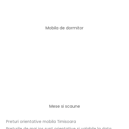
Mobila de dormitor
Mese si scaune
Preturi orientative mobila Timisoara
Preturile de mai jos sunt orientative si valabile la data