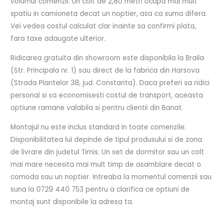
volumul comenzii. Un colt de 2,80 metri ocupa mai mult
spatiu in camioneta decat un noptier, asa ca suma difera.
Vei vedea costul calculat clar inainte sa confirmi plata,
fara taxe adaugate ulterior.
Ridicarea gratuita din showroom este disponibila la Braila
(Str. Principala nr. 1) sau direct de la fabrica din Harsova
(Strada Plantelor 38, jud. Constanta). Daca preferi sa ridici
personal si sa economisesti costul de transport, aceasta
optiune ramane valabila si pentru clientii din Banat.
Montajul nu este inclus standard in toate comenzile.
Disponibilitatea lui depinde de tipul produsului si de zona
de livrare din judetul Timis. Un set de dormitor sau un colt
mai mare necesita mai mult timp de asamblare decat o
comoda sau un noptier. Intreaba la momentul comenzii sau
suna la 0729 440 753 pentru a clarifica ce optiuni de
montaj sunt disponibile la adresa ta.