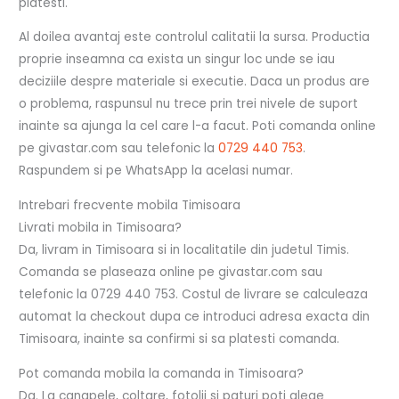
platesti.
Al doilea avantaj este controlul calitatii la sursa. Productia
proprie inseamna ca exista un singur loc unde se iau
deciziile despre materiale si executie. Daca un produs are
o problema, raspunsul nu trece prin trei nivele de suport
inainte sa ajunga la cel care l-a facut. Poti comanda online
pe givastar.com sau telefonic la
0729 440 753
.
Raspundem si pe WhatsApp la acelasi numar.
Intrebari frecvente mobila Timisoara
Livrati mobila in Timisoara?
Da, livram in Timisoara si in localitatile din judetul Timis.
Comanda se plaseaza online pe givastar.com sau
telefonic la 0729 440 753. Costul de livrare se calculeaza
automat la checkout dupa ce introduci adresa exacta din
Timisoara, inainte sa confirmi si sa platesti comanda.
Pot comanda mobila la comanda in Timisoara?
Da. La canapele, coltare, fotolii si paturi poti alege