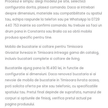
Procesul e simplu: alegi modelul pe site, selectezi
configuratia dorita, plasezi comanda. Daca ai intrebari
despre dimensiuni, materiale sau compatibilitate cu spatiul
tau, echipa raspunde la telefon sau pe WhatsApp la 0729
440 753 inainte sa confirmi comanda. Nu trebuie sa faci un
drum pana in Constanta sau Braila ca sa obtii mobila
produsa specific pentru tine.
Mobila de bucatarie si coltare pentru Timisoara
Givastar livreaza in Timisoara intreaga gama din catalog,
inclusiv bucatarii complete si coltare de living.
Bucatariile ajung pana la 16.490 lei, in functie de
configuratie si dimensiuni. Daca renovezi bucataria si ai
nevoie de mobila de bucatarie in Timisoara livrata acasa,
poti solicita oferta pe site sau telefonic, cu specificatiile
spatiului tau. Pretul final depinde de suprafata, numarul de
corpuri si optiunile de finisaj, verifica pretul actual pe
pagina produsului.