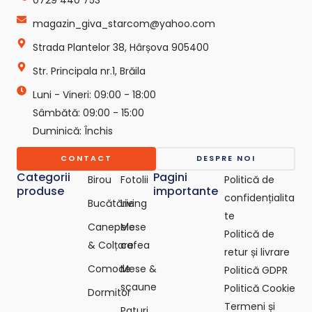
b
a
o
o
g
k
magazin_giva_starcom@yahoo.com
o
r
-
k
a
s
Strada Plantelor 38, Hârșova 905400
m
v
g
Str. Principala nr.1, Brăila
r
e
Luni - Vineri: 09:00 - 18:00
p
Sâmbătă: 09:00 - 15:00
o
Duminică: Închis
-
c
o
CONTACT
DESPRE NOI
m
Categorii
Pagini
Birou
Fotolii
Politică de
produse
importante
confidențialita
Bucătărie
Living
te
Canepele
Mese
Politică de
& Colțare
cafea
retur și livrare
Comode
Mese &
Politică GDPR
scaune
Politică Cookie
Dormitor
Termeni și
Paturi