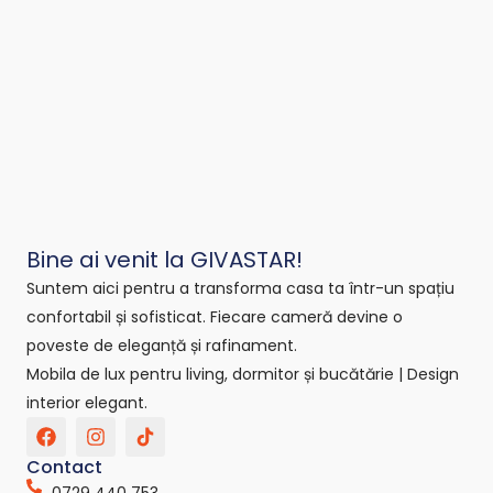
Bine ai venit la GIVASTAR!
Suntem aici pentru a transforma casa ta într-un spațiu
confortabil și sofisticat. Fiecare cameră devine o
poveste de eleganță și rafinament.
Mobila de lux pentru living, dormitor și bucătărie | Design
interior elegant.
F
I
T
a
n
i
c
s
k
Contact
e
t
t
0729 440 753