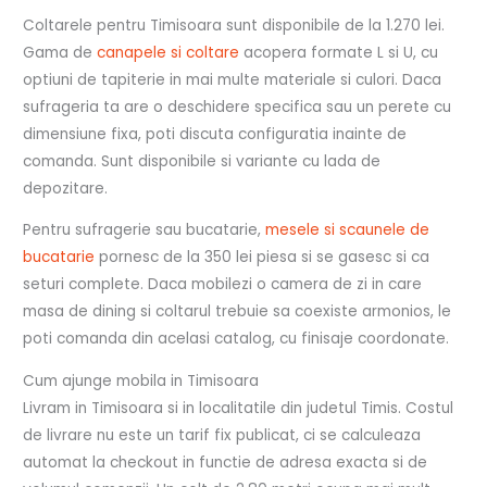
Coltarele pentru Timisoara sunt disponibile de la 1.270 lei.
Gama de
canapele si coltare
acopera formate L si U, cu
optiuni de tapiterie in mai multe materiale si culori. Daca
sufrageria ta are o deschidere specifica sau un perete cu
dimensiune fixa, poti discuta configuratia inainte de
comanda. Sunt disponibile si variante cu lada de
depozitare.
Pentru sufragerie sau bucatarie,
mesele si scaunele de
bucatarie
pornesc de la 350 lei piesa si se gasesc si ca
seturi complete. Daca mobilezi o camera de zi in care
masa de dining si coltarul trebuie sa coexiste armonios, le
poti comanda din acelasi catalog, cu finisaje coordonate.
Cum ajunge mobila in Timisoara
Livram in Timisoara si in localitatile din judetul Timis. Costul
de livrare nu este un tarif fix publicat, ci se calculeaza
automat la checkout in functie de adresa exacta si de