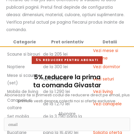
publicarii paginii. Pretul final depinde de configuratia
aleasa: dimensiuni, material, culoare, optiuni suplimentare.
Verifica pretul actual pe pagina fiecarui produs inainte de
comanda.
Categorie
Pret orientativ
Detalii
Vezi mese si
Scaune si birouri
de la 205 lei
scaune
5% REDUCERE PENTRU ABONATI
Noptiere
de la 300 lei
Vezi dormitor
5% reducere la prima
Mese si scaune
de la 350 lei
Vezi seturi
(set)
ta comanda Givastar
Mobila de living
de la 1.290 lei
Vezi living
Aboneaza-te si primesti codul de reducere direct pe email, plus
Canapele si
primele vesti despre colectii noi si oferte exclusive.
de la 1.270 lei
Vezi canapele
coltare
Abonare
Set mobila
de la 3.790 pana la
Vezi dormitoare
dormitor
20.470 lei
Bucatarie
pana la 16.490 lei
Solicita oferta