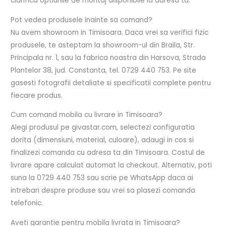
clarifica optiunile de montaj disponibile la adresa ta.
Pot vedea produsele inainte sa comand?
Nu avem showroom in Timisoara. Daca vrei sa verifici fizic
produsele, te asteptam la showroom-ul din Braila, Str.
Principala nr. 1, sau la fabrica noastra din Harsova, Strada
Plantelor 38, jud. Constanta, tel. 0729 440 753. Pe site
gasesti fotografii detaliate si specificatii complete pentru
fiecare produs.
Cum comand mobila cu livrare in Timisoara?
Alegi produsul pe givastar.com, selectezi configuratia
dorita (dimensiuni, material, culoare), adaugi in cos si
finalizezi comanda cu adresa ta din Timisoara. Costul de
livrare apare calculat automat la checkout. Alternativ, poti
suna la 0729 440 753 sau scrie pe WhatsApp daca ai
intrebari despre produse sau vrei sa plasezi comanda
telefonic.
Aveti garantie pentru mobila livrata in Timisoara?