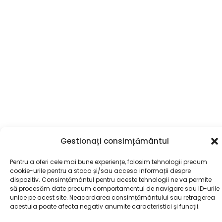
Gestionați consimțământul
Pentru a oferi cele mai bune experiențe, folosim tehnologii precum
cookie-urile pentru a stoca și/sau accesa informații despre
dispozitiv. Consimțământul pentru aceste tehnologii ne va permite
să procesăm date precum comportamentul de navigare sau ID-urile
unice pe acest site. Neacordarea consimțământului sau retragerea
acestuia poate afecta negativ anumite caracteristici și funcții.