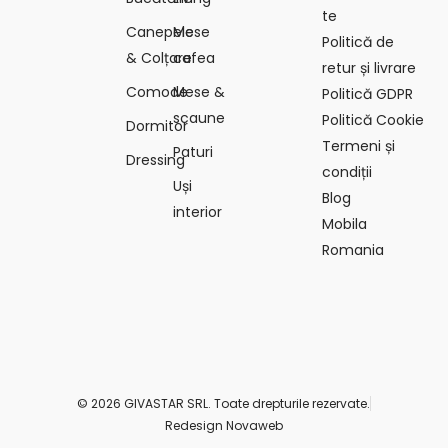
te
Canepele
Mese
Politică de
& Colțare
cafea
retur și livrare
Comode
Mese &
Politică GDPR
scaune
Politică Cookie
Dormitor
Termeni și
Paturi
Dressing
condiții
Uși
Blog
interior
Mobila
Romania
© 2026 GIVASTAR SRL. Toate drepturile rezervate.
Redesign Novaweb