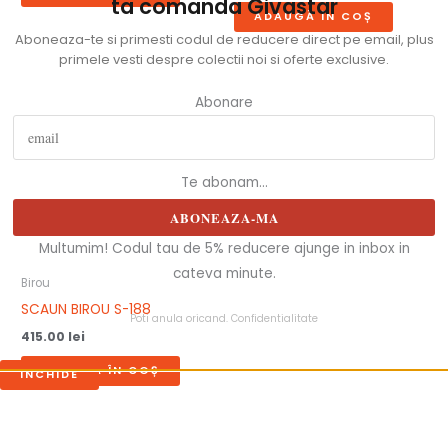
ta comanda Givastar
ADAUGĂ ÎN COȘ
Aboneaza-te si primesti codul de reducere direct pe email, plus
primele vesti despre colectii noi si oferte exclusive.
Abonare
Te abonam...
ABONEAZA-MA
Multumim! Codul tau de 5% reducere ajunge in inbox in
cateva minute.
Birou
SCAUN BIROU S-188
Poti anula oricand.
Confidentialitate
415.00
lei
ADAUGĂ ÎN COȘ
INCHIDE