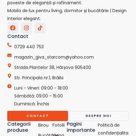
poveste de eleganță și rafinament.
Mobila de lux pentru living, dormitor și bucătărie | Design
interior elegant.
F
I
T
a
n
i
c
s
k
Contact
e
t
t
b
a
o
0729 440 753
o
g
k
o
r
-
magazin_giva_starcom@yahoo.com
k
a
s
Strada Plantelor 38, Hârșova 905400
m
v
g
Str. Principala nr.1, Brăila
r
e
Luni - Vineri: 09:00 - 18:00
p
o
Sâmbătă: 09:00 - 15:00
-
Duminică: Închis
c
o
CONTACT
DESPRE NOI
m
Categorii
Pagini
Birou
Fotolii
Politică de
produse
importante
confidențialita
Bucătărie
Living