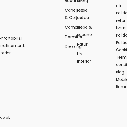
Bucătărie
Living
ate
Canepele
Mese
Polit
& Colțare
cafea
retur 
Comode
Mese &
livrar
scaune
Polit
Dormitor
fortabil și
Politi
Paturi
i rafinament.
Dressing
Cook
terior
Uși
Terme
interior
condiț
Blog
Mobil
Roma
vaweb