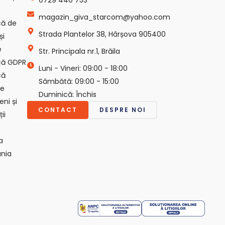
magazin_giva_starcom@yahoo.com
ică de
Strada Plantelor 38, Hârșova 905400
și
e
Str. Principala nr.1, Brăila
ică GDPR
Luni - Vineri: 09:00 - 18:00
că
Sâmbătă: 09:00 - 15:00
ie
Duminică: Închis
ni și
CONTACT
DESPRE NOI
ii
a
nia