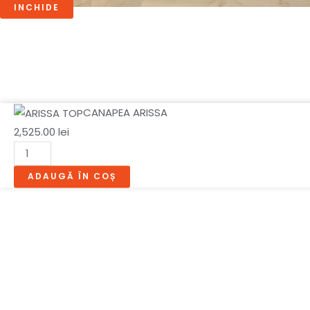
INCHIDE
Cantitate
CANAPEA ARISSA
CANAPEA
2,525.00
lei
ARISSA
ADAUGĂ ÎN COȘ