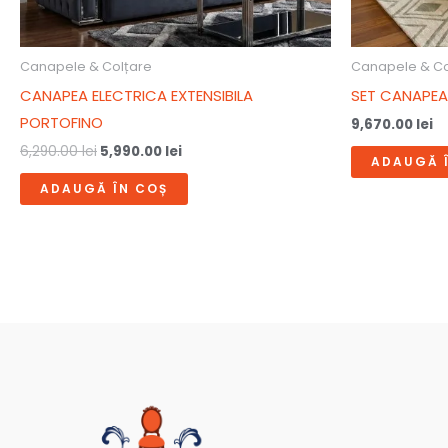
Canapele & Colțare
Canapele & Co
CANAPEA ELECTRICA EXTENSIBILA
SET CANAPEA 
PORTOFINO
9,670.00
lei
6,290.00
lei
5,990.00
lei
ADAUGĂ 
ADAUGĂ ÎN COȘ