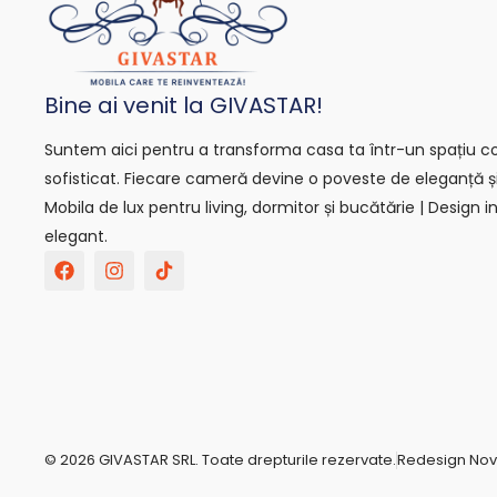
Bine ai venit la GIVASTAR!
Suntem aici pentru a transforma casa ta într-un spațiu con
sofisticat. Fiecare cameră devine o poveste de eleganță ș
Mobila de lux pentru living, dormitor și bucătărie | Design in
elegant.
F
I
T
a
n
i
c
s
k
e
t
t
b
a
o
o
g
k
o
r
-
k
a
s
m
v
g
r
© 2026 GIVASTAR SRL. Toate drepturile rezervate.
Redesign No
e