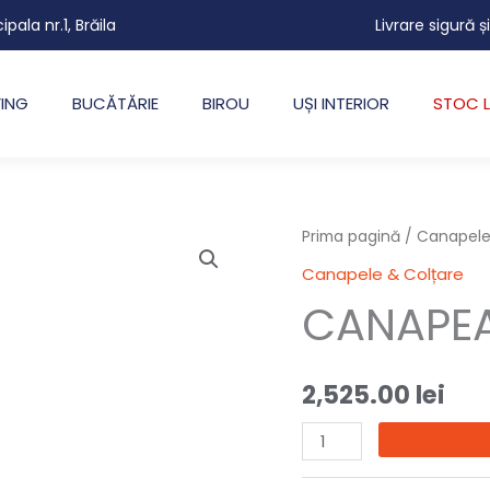
cipala nr.1, Brăila
Livrare sigură ș
VING
BUCĂTĂRIE
BIROU
UȘI INTERIOR
STOC L
Cantitate
Prima pagină
/
Canapele
CANAPEA
Canapele & Colțare
ARISSA
CANAPEA
2,525.00
lei