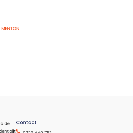
I MENTON
Contact
ică de
dențialit
0729 440 753