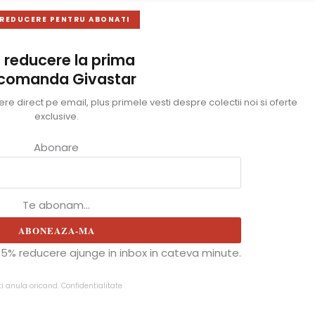
 REDUCERE PENTRU ABONATI
 reducere la prima
 comanda Givastar
e direct pe email, plus primele vesti despre colectii noi si oferte
exclusive.
Abonare
Te abonam...
ABONEAZA-MA
5% reducere ajunge in inbox in cateva minute.
ti anula oricand.
Confidentialitate