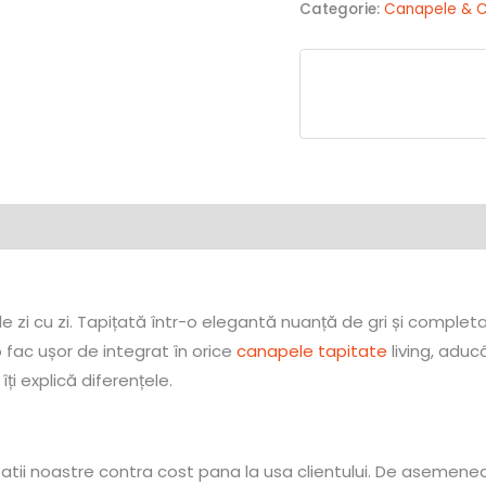
Categorie:
Canapele & C
zi cu zi. Tapițată într-o elegantă nuanță de gri și complet
o fac ușor de integrat în orice
canapele tapitate
living, aducâ
îți explică diferențele.
tatii noastre contra cost pana la usa clientului. De asemene