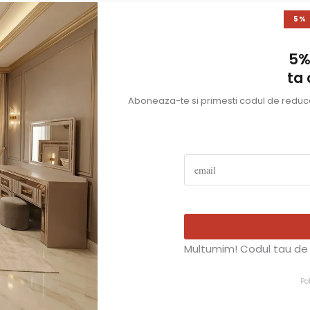
5%
5%
ta
Aboneaza-te si primesti codul de reducer
Multumim! Codul tau de 
Po