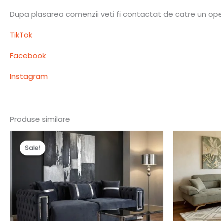
Dupa plasarea comenzii veti fi contactat de catre un opera
TikTok
Facebook
Instagram
Produse similare
Prețul
Prețul
inițial
curent
Sale!
Sale!
a
este:
fost:
5,990.00 lei.
6,290.00 lei.