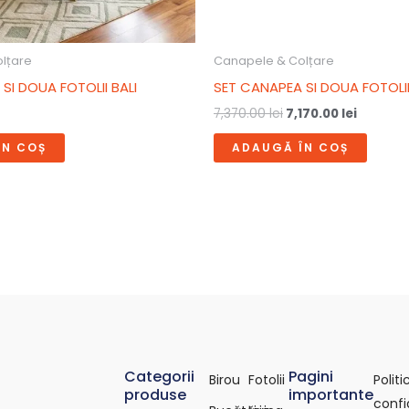
lțare
Canapele & Colțare
SI DOUA FOTOLII BALI
SET CANAPEA SI DOUA FOTOLI
7,370.00
lei
7,170.00
lei
ÎN COȘ
ADAUGĂ ÎN COȘ
Categorii
Pagini
Birou
Fotolii
Polit
produse
importante
confi