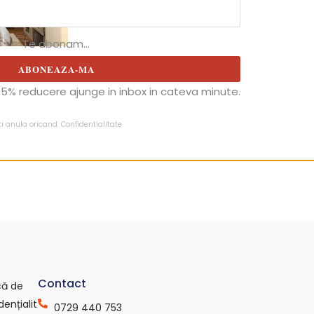
Te abonam...
ABONEAZA-MA
5% reducere ajunge in inbox in cateva minute.
ti anula oricand.
Confidentialitate
Contact
ică de
dențialit
0729 440 753