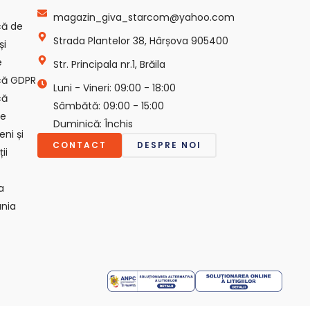
magazin_giva_starcom@yahoo.com
ică de
Strada Plantelor 38, Hârșova 905400
și
e
Str. Principala nr.1, Brăila
ică GDPR
Luni - Vineri: 09:00 - 18:00
că
Sâmbătă: 09:00 - 15:00
ie
Duminică: Închis
ni și
CONTACT
DESPRE NOI
ii
a
nia