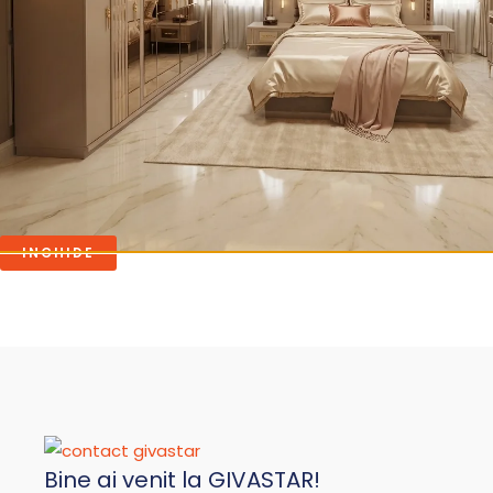
Dormitor
Dormitor
DORMITOR PARIS
DORMITOR SE
6,170.00
lei
6,070.00
lei
ADAUGĂ ÎN COȘ
ADAUGĂ 
INCHIDE
Bine ai venit la GIVASTAR!