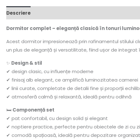
Descriere
Dormitor complet – eleganță clasică în tonuri lumino
Acest dormitor impresionează prin rafinamentul stilului cla
un plus de eleganță și versatilitate, fiind ușor de integrat
✨
Design & stil
✔ design clasic, cu influențe moderne
✔ finisaj alb elegant, ce amplifică luminozitatea camerei
✔ linii curate, completate de detalii fine și proporții echili
✔ atmosferă calmă și relaxantă, ideală pentru odihnă
🛏️
Componență set
✔ pat confortabil, cu design solid și elegant
✔ noptiere practice, perfecte pentru obiectele de zi cu zi
✔ comodă spațioasă, ideală pentru depozitare organiza