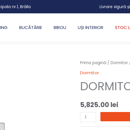
cipala nr.1, Brăila
Livrare sigură ș
VING
BUCĂTĂRIE
BIROU
UȘI INTERIOR
STOC L
Cantitate
Prima pagină
/
Dormitor
DORMITOR
Dormitor
IRYS
DORMITO
5,825.00
lei