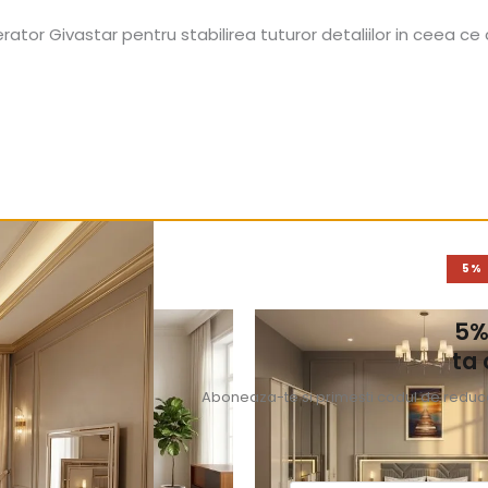
tor Givastar pentru stabilirea tuturor detaliilor in ceea ce 
5%
5%
ta
Aboneaza-te si primesti codul de reducer