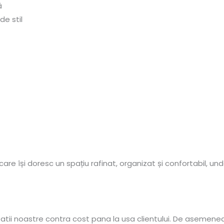
ă
de stil
re își doresc un spațiu rafinat, organizat și confortabil, un
tatii noastre contra cost pana la usa clientului. De asemene