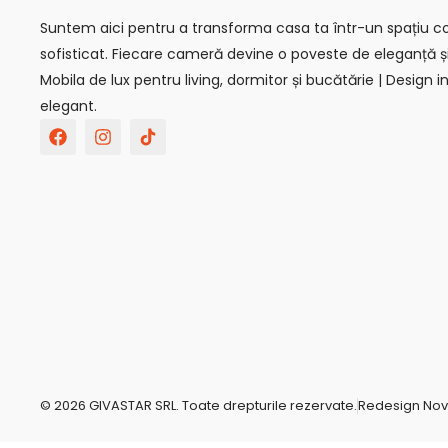
Suntem aici pentru a transforma casa ta într-un spațiu con
sofisticat. Fiecare cameră devine o poveste de eleganță ș
Mobila de lux pentru living, dormitor și bucătărie | Design in
elegant.
F
I
T
a
n
i
c
s
k
e
t
t
b
a
o
o
g
k
o
r
-
k
a
s
m
v
g
r
e
p
o
-
c
© 2026 GIVASTAR SRL. Toate drepturile rezervate.
Redesign No
o
m