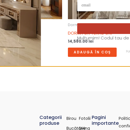
Dormitor
LVIO
DORMITOR TEXAS GRI
Multumim! Codul tau de 
14,580.00
lei
Po
ÎN COȘ
ADAUGĂ ÎN COȘ
Categorii
Pagini
Birou
Fotolii
Polit
produse
importante
confi
Bucătărie
Living