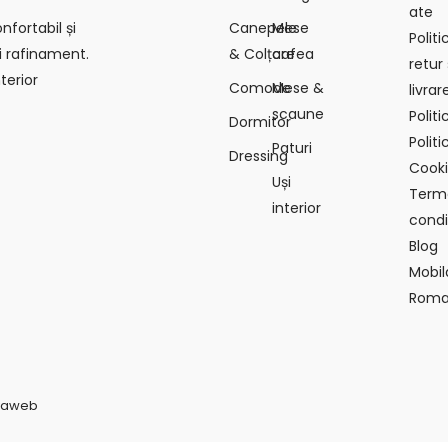
ate
Canepele
Mese
fortabil și
Polit
& Colțare
cafea
i rafinament.
retur 
terior
Comode
Mese &
livrar
scaune
Polit
Dormitor
Politi
Paturi
Dressing
Cook
Uși
Terme
interior
condiț
Blog
Mobil
Roma
vaweb