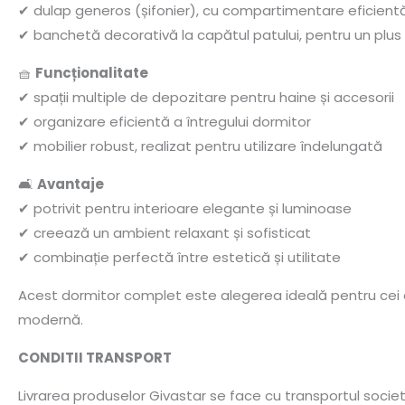
✔ dulap generos (șifonier), cu compartimentare eficient
✔ banchetă decorativă la capătul patului, pentru un plus 
🧺
Funcționalitate
✔ spații multiple de depozitare pentru haine și accesorii
✔ organizare eficientă a întregului dormitor
✔ mobilier robust, realizat pentru utilizare îndelungată
🛋️
Avantaje
✔ potrivit pentru interioare elegante și luminoase
✔ creează un ambient relaxant și sofisticat
✔ combinație perfectă între estetică și utilitate
Acest dormitor complet este alegerea ideală pentru cei ca
modernă.
CONDITII TRANSPORT
Livrarea produselor Givastar se face cu transportul socie