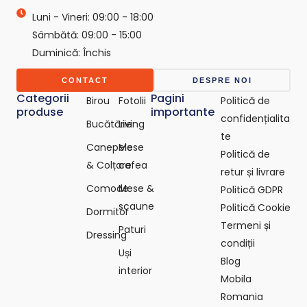
e
Luni - Vineri: 09:00 - 18:00
p
o
Sâmbătă: 09:00 - 15:00
-
Duminică: Închis
c
o
m
CONTACT
DESPRE NOI
Categorii
Pagini
Birou
Fotolii
Politică de
produse
importante
confidențialita
Bucătărie
Living
te
Canepele
Mese
Politică de
& Colțare
cafea
retur și livrare
Comode
Mese &
Politică GDPR
scaune
Politică Cookie
Dormitor
Termeni și
Paturi
Dressing
condiții
Uși
Blog
interior
Mobila
Romania