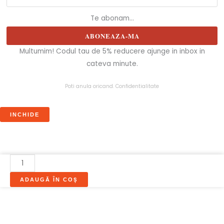
Te abonam...
ABONEAZA-MA
Multumim! Codul tau de 5% reducere ajunge in inbox in
cateva minute.
Poti anula oricand.
Confidentialitate
INCHIDE
Cantitate
DRESSING
ADAUGĂ ÎN COȘ
IMPERIAL