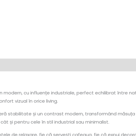
ern, cu influențe industriale, perfect echilibrat între natur
nfort vizual în orice living.
feră stabilitate și un contrast modern, transformând măsuța î
t și pentru cele în stil industrial sau minimalist.
ele de relaxare, fie că servești cafeaua, fie că expui decoraț