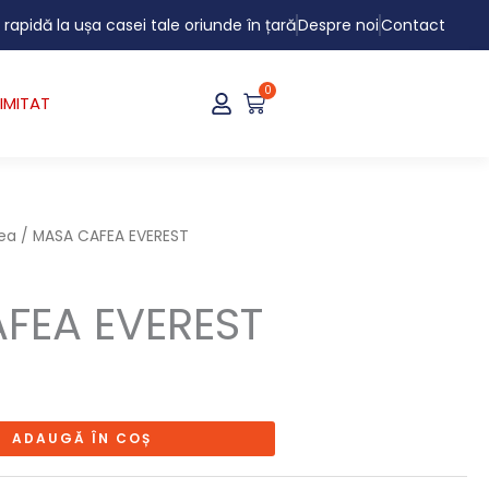
i rapidă la ușa casei tale oriunde în țară
Despre noi
Contact
0
Cart
IMITAT
ea
/ MASA CAFEA EVEREST
FEA EVEREST
ADAUGĂ ÎN COȘ