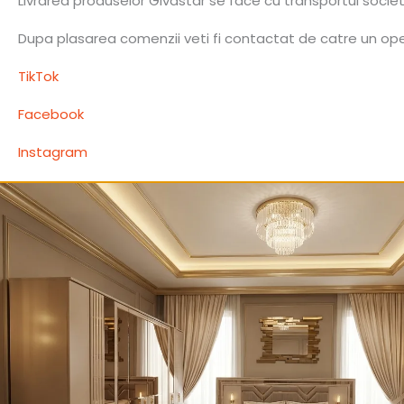
Livrarea produselor Givastar se face cu transportul socie
Dupa plasarea comenzii veti fi contactat de catre un opera
TikTok
Facebook
Instagram
Produse similare