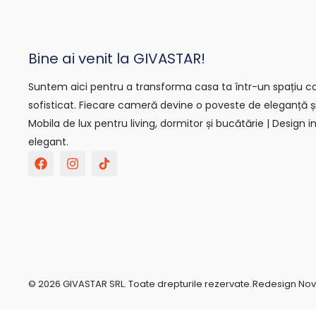
Bine ai venit la GIVASTAR!
Suntem aici pentru a transforma casa ta într-un spațiu con
sofisticat. Fiecare cameră devine o poveste de eleganță ș
Mobila de lux pentru living, dormitor și bucătărie | Design in
elegant.
F
I
T
a
n
i
c
s
k
e
t
t
b
a
o
o
g
k
o
r
-
k
a
s
m
v
g
r
© 2026 GIVASTAR SRL. Toate drepturile rezervate.
Redesign No
e
p