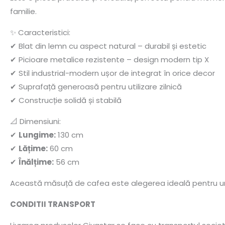
familie.
✨ Caracteristici:
✔ Blat din lemn cu aspect natural – durabil și estetic
✔ Picioare metalice rezistente – design modern tip X
✔ Stil industrial-modern ușor de integrat în orice decor
✔ Suprafață generoasă pentru utilizare zilnică
✔ Construcție solidă și stabilă
📐 Dimensiuni:
✔
Lungime:
130 cm
✔
Lățime:
60 cm
✔
Înălțime:
56 cm
Această măsuță de cafea este alegerea ideală pentru un li
CONDITII TRANSPORT