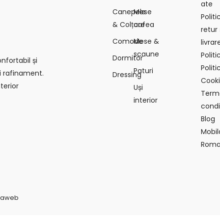
ate
Canepele
Mese
Polit
& Colțare
cafea
retur 
Comode
Mese &
livrar
scaune
Polit
Dormitor
fortabil și
Politi
Paturi
i rafinament.
Dressing
Cook
terior
Uși
Terme
interior
condiț
Blog
Mobil
Roma
vaweb