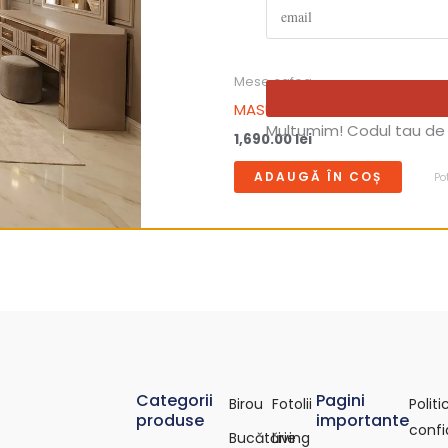
Mese cafea
A MILANO
MASUTA DE CAFEA MADRID
Multumim! Codul tau de 
1,690.00
lei
ÎN COȘ
ADAUGĂ ÎN COȘ
Po
Categorii
Pagini
Birou
Fotolii
Polit
produse
importante
confi
Bucătărie
Living