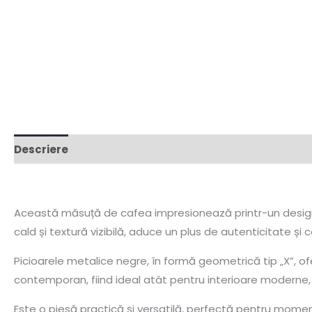
Descriere
Această măsuță de cafea impresionează printr-un design mod
cald și textură vizibilă, aduce un plus de autenticitate și co
Picioarele metalice negre, în formă geometrică tip „X”, o
contemporan, fiind ideal atât pentru interioare moderne, câ
Este o piesă practică și versatilă, perfectă pentru moment