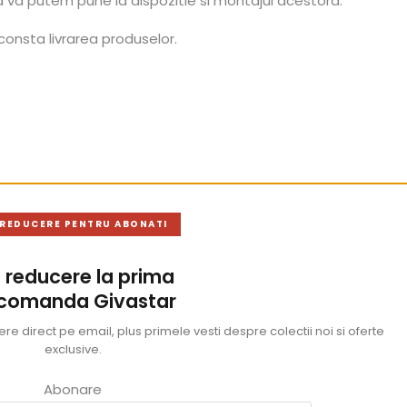
a va putem pune la dispozitie si montajul acestora.
consta livrarea produselor.
 REDUCERE PENTRU ABONATI
 reducere la prima
 comanda Givastar
e direct pe email, plus primele vesti despre colectii noi si oferte
exclusive.
Abonare