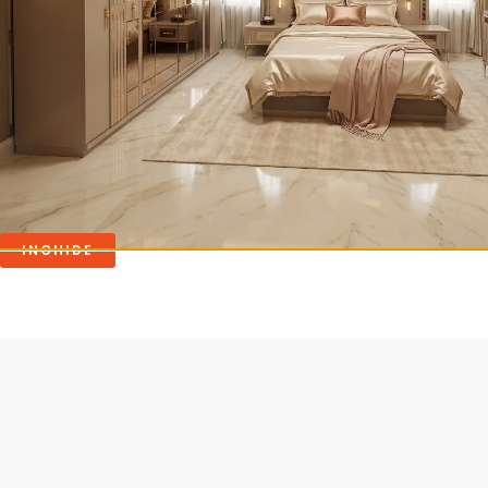
Mese cafea
Mese cafea
MASUTA DE CAFEA BARCELONA
MASUTA CAFE
1,690.00
lei
2,780.00
lei
ADAUGĂ ÎN COȘ
ADAUGĂ 
INCHIDE