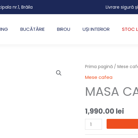
cipala nr.1, Brăila
Livrare sigură ș
VING
BUCĂTĂRIE
BIROU
UȘI INTERIOR
STOC L
Cantitate
Prima pagină
/
Mese caf
MASA
Mese cafea
CAFEA
MASA CA
EVEREST
1,990.00
lei