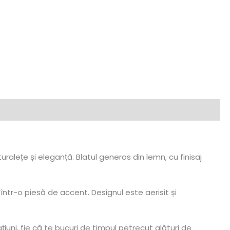
alețe și eleganță. Blatul generos din lemn, cu finisaj
ntr-o piesă de accent. Designul este aerisit și
iuni, fie că te bucuri de timpul petrecut alături de