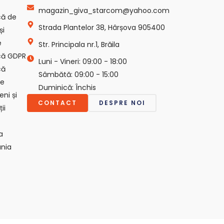
magazin_giva_starcom@yahoo.com
ică de
Strada Plantelor 38, Hârșova 905400
și
e
Str. Principala nr.1, Brăila
ică GDPR
Luni - Vineri: 09:00 - 18:00
că
Sâmbătă: 09:00 - 15:00
ie
Duminică: Închis
ni și
CONTACT
DESPRE NOI
ii
a
nia