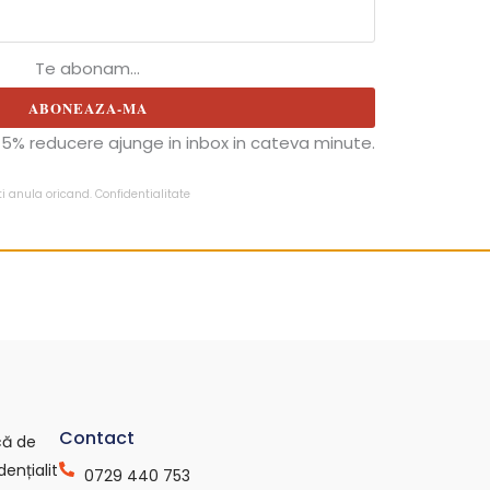
Te abonam...
ABONEAZA-MA
5% reducere ajunge in inbox in cateva minute.
ti anula oricand.
Confidentialitate
Contact
ică de
dențialit
0729 440 753