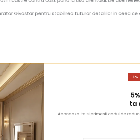
tatii noastre contra cost pana la usa clientului. De asemene
tor Givastar pentru stabilirea tuturor detaliilor in ceea ce 
5%
5%
ta
Aboneaza-te si primesti codul de reducer