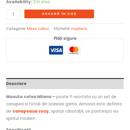
Availability:
3 în stoc
ADAUGĂ ÎN COȘ
Categorie:
Mese cafea
Etichetă:
noptiera
Plăți sigure
Descriere
Masuta cafea Milano –
poate fi asortata cu un set de
canapea si fotolii din aceeasi gama. Armonia este definita
de
canapeaua cozy,
spatar rabatabil, ce pastreaza viu
spiritul modern.
Specificatii