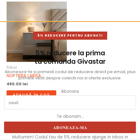
5% REDUCERE PENTRU ABONATI
5% reducere la prima
ta comanda Givastar
Paturi
Aboneaza-te si primesti codul de reducere direct pe email, plus
NOPTIERA LARISA
primele vesti despre colectii noi si oferte exclusive.
490.00
lei
Abonare
ADAUGĂ ÎN COȘ
Te abonam...
ABONEAZA-MA
Multumim! Codul tau de 5% reducere ajunge in inbox in