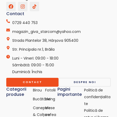
F
I
T
a
n
i
c
s
k
Contact
e
t
t
b
a
o
0729 440 753
o
g
k
o
r
-
magazin_giva_starcom@yahoo.com
k
a
s
Strada Plantelor 38, Hârșova 905400
m
v
g
Str. Principala nr.1, Brăila
r
e
Luni - Vineri: 09:00 - 18:00
p
o
Sâmbătă: 09:00 - 15:00
-
Duminică: Închis
c
o
CONTACT
DESPRE NOI
m
Categorii
Pagini
Birou
Fotolii
Politică de
produse
importante
confidențialita
Bucătărie
Living
te
Canepele
Mese
Politică de
& Colțare
cafea