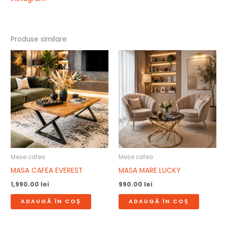
Produse similare
Mese cafea
Mese cafea
MASA CAFEA EVEREST
MASA MARE LUCKY
1,990.00
lei
990.00
lei
ADAUGĂ ÎN COȘ
ADAUGĂ ÎN COȘ