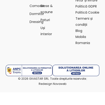
retur și livrare
Comode
Mese &
Politică GDPR
scaune
Politică Cookie
Dormitor
Termeni și
Paturi
Dressing
condiții
Uși
Blog
interior
Mobila
Romania
© 2026 GIVASTAR SRL. Toate drepturile rezervate.
Redesign Novaweb