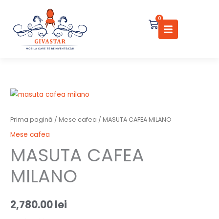
Skip
to
0
Cart
content
Cantitate
MASUTA
CAFEA
Prima pagină
/
Mese cafea
/ MASUTA CAFEA MILANO
MILANO
Mese cafea
MASUTA CAFEA
MILANO
2,780.00
lei