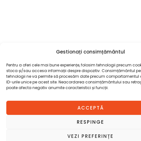
Gestionați consimțământul
Pentru a oferi cele mai bune experiențe, folosim tehnologii precum cook
stoca și/sau accesa informații despre dispozitiv. Consimțământul pe
tehnologii ne va permite să procesăm date precum comportamentul 
ID-urile unice pe acest site. Neacordarea consimțământului sau retr
poate afecta negativ anumite caracteristici și funcții.
ACCEPTĂ
RESPINGE
VEZI PREFERINȚE