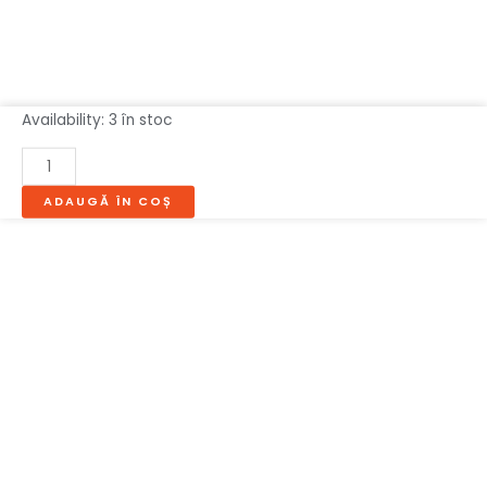
Cantitate
Availability:
3 în stoc
MASUTA
CAFEA
MILANO
ADAUGĂ ÎN COȘ