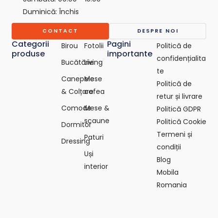
-
Duminică: Închis
c
o
CONTACT
DESPRE NOI
m
Categorii
Pagini
Birou
Fotolii
Politică de
produse
importante
confidențialita
Bucătărie
Living
te
Canepele
Mese
Politică de
& Colțare
cafea
retur și livrare
Comode
Mese &
Politică GDPR
scaune
Politică Cookie
Dormitor
Termeni și
Paturi
Dressing
condiții
Uși
Blog
interior
Mobila
Romania