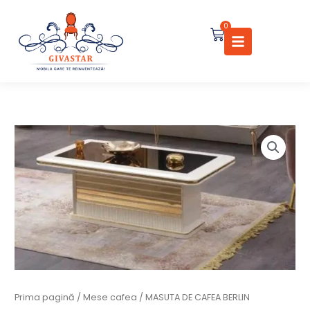
Skip
to
0
Cart
content
Cantitate
MASUTA
DE
CAFEA
BERLIN
Prima pagină
/
Mese cafea
/ MASUTA DE CAFEA BERLIN