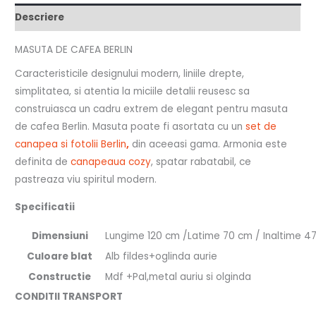
Descriere
MASUTA DE CAFEA BERLIN
Caracteristicile designului modern, liniile drepte,
simplitatea, si atentia la miciile detalii reusesc sa
construiasca un cadru extrem de elegant pentru masuta
de cafea Berlin. Masuta poate fi asortata cu un
set de
canapea si fotolii Berlin
,
din aceeasi gama. Armonia este
definita de
canapeaua cozy
, spatar rabatabil, ce
pastreaza viu spiritul modern.
Specificatii
Dimensiuni
Lungime 120 cm /Latime 70 cm / Inaltime 4
Culoare blat
Alb fildes+oglinda aurie
Constructie
Mdf +Pal,metal auriu si olginda
CONDITII TRANSPORT