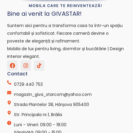
Bine ai venit la GIVASTAR!
Suntem aici pentru a transforma casa ta într-un spațiu
confortabil și sofisticat. Fiecare cameră devine o
poveste de eleganță și rafinament.
Mobila de lux pentru living, dormitor și bucătărie | Design
interior elegant.
F
I
T
a
n
i
c
s
k
Contact
e
t
t
b
a
o
0729 440 753
o
g
k
o
r
-
magazin_giva_starcom@yahoo.com
k
a
s
Strada Plantelor 38, Hârșova 905400
m
v
g
Str. Principala nr.1, Brăila
r
e
Luni - Vineri: 09:00 - 18:00
p
o
Sâmbătă: 09:00 - 15:00