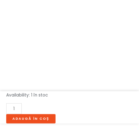
Cantitate
Availability:
1 în stoc
MASUTA
DE
CAFEA
ADAUGĂ ÎN COȘ
BERLIN